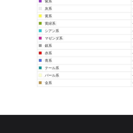
紫系
灰系
黄系
黄緑系
シアン系
マゼンダ系
銀系
赤系
青系
テール系
パール系
金系