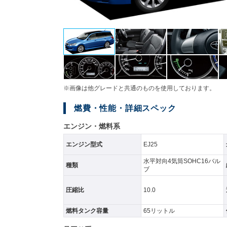
※画像は他グレードと共通のものを使用しております。
燃費・性能・詳細スペック
エンジン・燃料系
エンジン型式
EJ25
水平対向4気筒SOHC16バル
種類
ブ
圧縮比
10.0
燃料タンク容量
65リットル