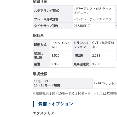
足回り系
パワーアシスト付きラック
ステアリング形式
＆ピニオン
ブレーキ形式(前)
ベンチレーテッドディスク
タイヤサイズ(後)
215/50R17
駆動系
フルタイム４
トランスミ
CVT（無段変速
駆動方式
WD
ッション
車）
変速比
3.525
第2速
2.238
第1速
後退
2.358
最終減速比
3.700
環境仕様
10モード/
12.6km/リット
10・15モード燃費
※燃費表示は10・15モード又は10モード、もしくはJC
装備・オプション
エクステリア