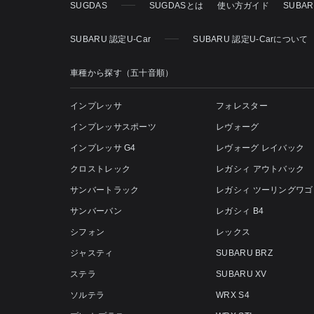
SUGDAS
SUGDASとは
使い方ガイド
SUBA
SUBARU 認定U-Car
SUBARU 認定U-Carについて
車種から探す（五十音順）
インプレッサ
フォレスター
インプレッサスポーツ
レヴォーグ
インプレッサ G4
レヴォーグ レイバック
クロストレック
レガシィ アウトバック
サンバートラック
レガシィ ツーリングワゴ
サンバーバン
レガシィ B4
シフォン
レックス
ジャスティ
SUBARU BRZ
ステラ
SUBARU XV
ソルテラ
WRX S4