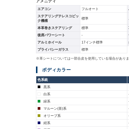
アメニティ
エアコン
フルオート
ステアリングテレスコピッ
標準
ク機構
本革巻きステアリング
標準
後席パワーシート
-
アルミホイール
17インチ標準
プライバシーガラス
標準
※革シートについては一部合皮を使用している場合があり
ボディカラー
色系統
黒系
白系
緑系
マルーン(茶)系
オリーブ系
紺系