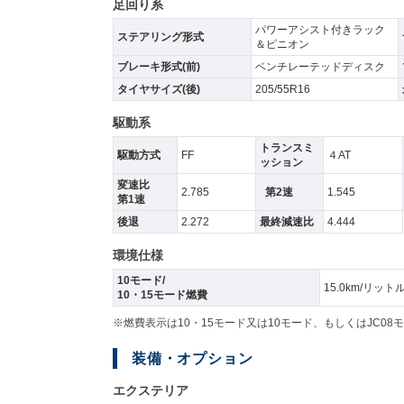
足回り系
パワーアシスト付きラック
ステアリング形式
＆ピニオン
ブレーキ形式(前)
ベンチレーテッドディスク
タイヤサイズ(後)
205/55R16
駆動系
トランスミ
駆動方式
FF
４AT
ッション
変速比
2.785
第2速
1.545
第1速
後退
2.272
最終減速比
4.444
環境仕様
10モード/
15.0km/リット
10・15モード燃費
※燃費表示は10・15モード又は10モード、もしくはJC
装備・オプション
エクステリア