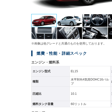
※画像は他グレードと共通のものを使用しております。
燃費・性能・詳細スペック
エンジン・燃料系
エンジン型式
EL15
水平対向4気筒DOHC16バル
種類
ブ
圧縮比
10.1
燃料タンク容量
60リットル