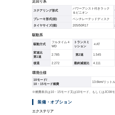
足回り系
パワーアシスト付きラック
ステアリング形式
＆ピニオン
ブレーキ形式(前)
ベンチレーテッドディスク
タイヤサイズ(後)
205/50R17
駆動系
フルタイム４
トランスミ
駆動方式
４AT
WD
ッション
変速比
2.785
第2速
1.545
第1速
後退
2.272
最終減速比
4.111
環境仕様
10モード/
13.6km/リット
10・15モード燃費
※燃費表示は10・15モード又は10モード、もしくはJC
装備・オプション
エクステリア