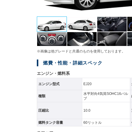
※画像は他グレードと共通のものを使用しております。
燃費・性能・詳細スペック
エンジン・燃料系
エンジン型式
EJ20
水平対向4気筒SOHC16バル
種類
ブ
圧縮比
10.0
燃料タンク容量
60リットル