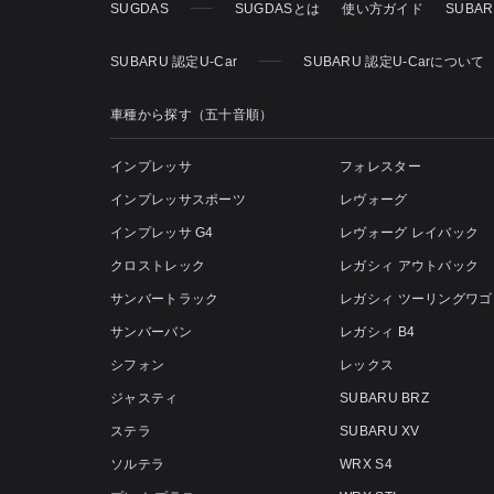
SUGDAS
SUGDASとは
使い方ガイド
SUBA
SUBARU 認定U-Car
SUBARU 認定U-Carについて
車種から探す（五十音順）
インプレッサ
フォレスター
インプレッサスポーツ
レヴォーグ
インプレッサ G4
レヴォーグ レイバック
クロストレック
レガシィ アウトバック
サンバートラック
レガシィ ツーリングワゴ
サンバーバン
レガシィ B4
シフォン
レックス
ジャスティ
SUBARU BRZ
ステラ
SUBARU XV
ソルテラ
WRX S4