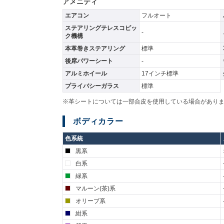
アメニティ
エアコン
フルオート
ステアリングテレスコピッ
-
ク機構
本革巻きステアリング
標準
後席パワーシート
-
アルミホイール
17インチ標準
プライバシーガラス
標準
※革シートについては一部合皮を使用している場合があり
ボディカラー
色系統
黒系
白系
緑系
マルーン(茶)系
オリーブ系
紺系