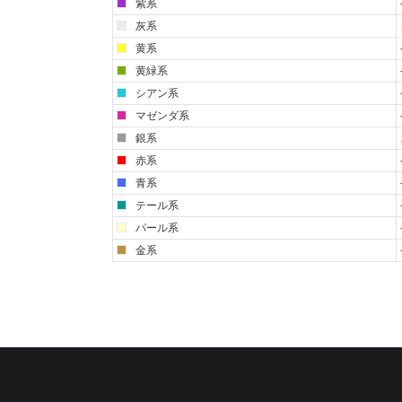
紫系
灰系
黄系
黄緑系
シアン系
マゼンダ系
銀系
赤系
青系
テール系
パール系
金系