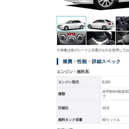
※画像は他グレードと共通のものを使用して
燃費・性能・詳細スペック
エンジン・燃料系
エンジン型式
EJ20
水平対向4気筒SO
種類
ブ
圧縮比
10.0
燃料タンク容量
60リットル