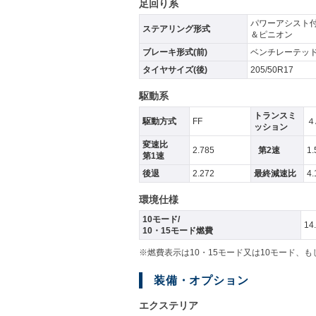
足回り系
パワーアシスト
ステアリング形式
＆ピニオン
ブレーキ形式(前)
ベンチレーテッ
タイヤサイズ(後)
205/50R17
駆動系
トランスミ
駆動方式
FF
４
ッション
変速比
2.785
第2速
1.
第1速
後退
2.272
最終減速比
4.
環境仕様
10モード/
14
10・15モード燃費
※燃費表示は10・15モード又は10モード、
装備・オプション
エクステリア