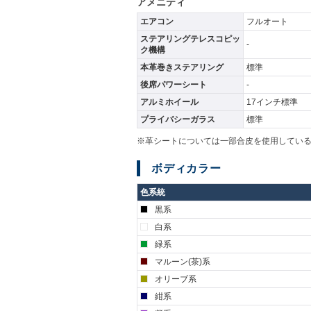
アメニティ
エアコン
フルオート
ステアリングテレスコピッ
-
ク機構
本革巻きステアリング
標準
後席パワーシート
-
アルミホイール
17インチ標準
プライバシーガラス
標準
※革シートについては一部合皮を使用してい
ボディカラー
色系統
黒系
白系
緑系
マルーン(茶)系
オリーブ系
紺系