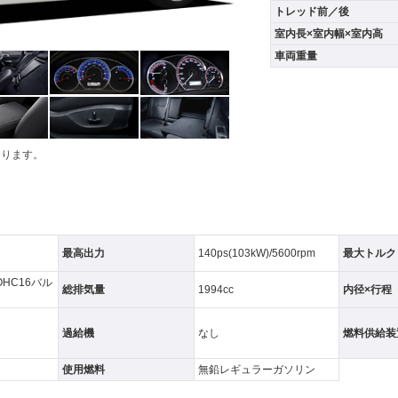
トレッド前／後
室内長×室内幅×室内高
車両重量
おります。
最高出力
140ps(103kW)/5600rpm
最大トルク
HC16バル
総排気量
1994cc
内径×行程
過給機
なし
燃料供給装
使用燃料
無鉛レギュラーガソリン