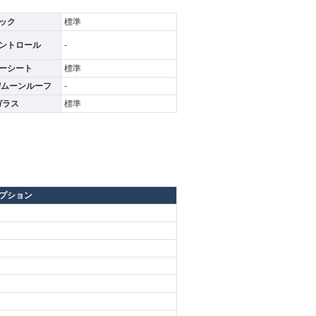
ック
標準
ントロール
-
ーシート
標準
/ムーンルーフ
-
ガラス
標準
プション