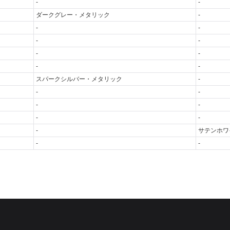
-
-
ダークグレー・メタリック
-
-
-
-
-
-
-
-
-
スパークシルバー・メタリック
-
-
-
-
-
-
-
-
サテンホワ
-
-