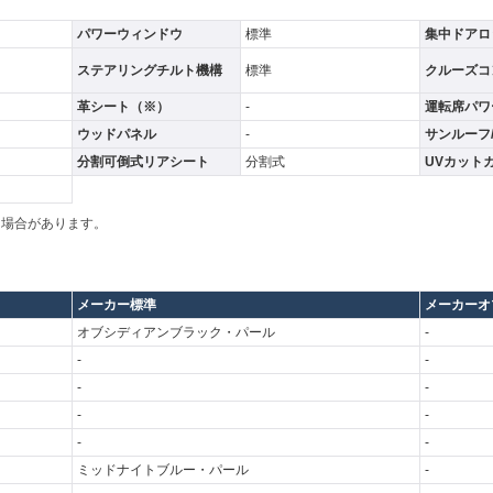
パワーウィンドウ
標準
集中ドアロ
ステアリングチルト機構
標準
クルーズコ
革シート（※）
-
運転席パワ
ウッドパネル
-
サンルーフ
分割可倒式リアシート
分割式
UVカット
る場合があります。
メーカー標準
メーカーオ
オブシディアンブラック・パール
-
-
-
-
-
-
-
-
-
ミッドナイトブルー・パール
-