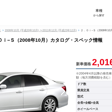
-Carサイト スグダス
車種
から探す
ス
2008年10月 (平成20年10月) 〜2011年12月 (平成23年12月)
２．０ｉ−Ｓ（2008年10
ｉ−Ｓ（2008年10月）カタログ・スペック情報
2,01
新車価格
※2004年4月以降の発
額（地方消費税額を含む）
ドア数
乗員定員
型式
全長×全幅×全高
ホイールベース