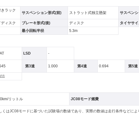
付きラック
サスペンション形式(前)
ストラット式独立懸架
サスペンシ
ドディスク
ブレーキ形式(後)
ディスク
タイヤサイズ
最小回転半径
5.3m
AT
LSD
-
545
第3速
1.000
第4速
0.694
第5速
111
.0km/リットル
JC08モード燃費
もしくはJC08モードに基づいた試験場の数値であり、実際の数値は走行条件などに