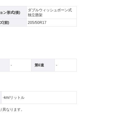
ダブルウィッシュボーン式
ョン形式(後)
独立懸架
(前)
205/50R17
-
第6速
-
-km/リットル
より異なります。