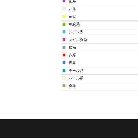
紫系
灰系
黄系
黄緑系
シアン系
マゼンダ系
銀系
赤系
青系
テール系
パール系
金系