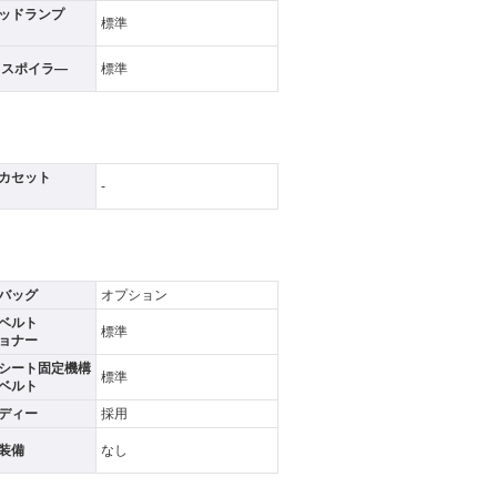
ッドランプ
標準
フスポイラ―
標準
カセット
-
バッグ
オプション
ベルト
標準
ョナー
シート固定機構
標準
ベルト
ディー
採用
装備
なし