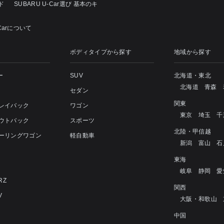
ド
SUBARU U-Car選び 基本のキ
Carについて
ボディタイプから探す
地域から探す
ー
SUV
北海道・東北
北海道
青森
セダン
関東
 レイバック
ワゴン
東京
埼玉
千
アウトバック
スポーツ
北陸・甲信越
ツーリングワゴン
軽自動車
新潟
富山
石
4
東海
岐阜
静岡
愛
RZ
関西
V
大阪・和歌山
中国