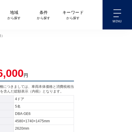
地域
条件
キーワード
から探す
から探す
から探す
月）
6,000
円
売車種につきましては、車両本体価格と消費税相当
を含んだ総額表示（内税）となります。
4ドア
5名
DBA-GE6
4580×1740×1475mm
2620mm