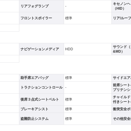
キセノンヘ
リアフォグランプ
-
（HID）
フロントスポイラー
標準
リア/ルー
サウンド（
ナビゲーションメディア
HDD
&MD）
助手席エアバッグ
標準
サイドエア
前席シート
トラクションコントロール
-
プリテンシ
チャイルド
後席３点式シートベルト
標準
付きシート
ブレーキアシスト
標準
衝突安全ボ
盗難防止システム
標準
その他安全