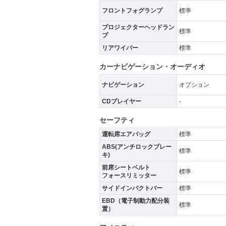
フロントフォグランプ
標準
プロジェクターヘッドラン
標準
プ
リアワイパー
標準
カーナビゲーション・オーディオ
ナビゲーション
オプション
CDプレイヤー
-
セーフティ
運転席エアバッグ
標準
ABS(アンチロックブレー
標準
キ)
前席シートベルト
標準
フォースリミッター
サイドインパクトバー
標準
EBD（電子制動力配分装
標準
置）