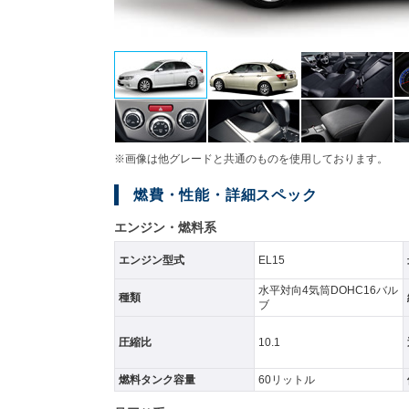
※画像は他グレードと共通のものを使用しております。
燃費・性能・詳細スペック
エンジン・燃料系
エンジン型式
EL15
水平対向4気筒DOHC16バル
種類
ブ
圧縮比
10.1
燃料タンク容量
60リットル