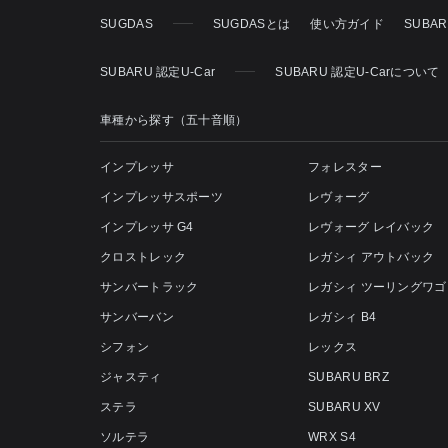
SUGDAS
SUGDASとは
使い方ガイド
SUBA
SUBARU 認定U-Car
SUBARU 認定U-Carについて
車種から探す（五十音順）
インプレッサ
フォレスター
インプレッサスポーツ
レヴォーグ
インプレッサ G4
レヴォーグ レイバック
クロストレック
レガシィ アウトバック
サンバートラック
レガシィ ツーリングワゴ
サンバーバン
レガシィ B4
シフォン
レックス
ジャスティ
SUBARU BRZ
ステラ
SUBARU XV
ソルテラ
WRX S4