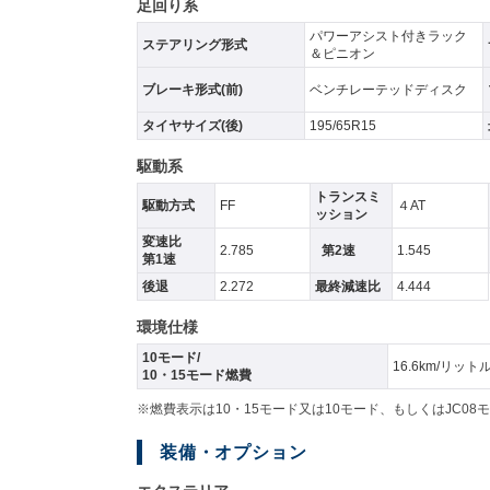
足回り系
パワーアシスト付きラック
ステアリング形式
＆ピニオン
ブレーキ形式(前)
ベンチレーテッドディスク
タイヤサイズ(後)
195/65R15
駆動系
トランスミ
駆動方式
FF
４AT
ッション
変速比
2.785
第2速
1.545
第1速
後退
2.272
最終減速比
4.444
環境仕様
10モード/
16.6km/リット
10・15モード燃費
※燃費表示は10・15モード又は10モード、もしくはJC
装備・オプション