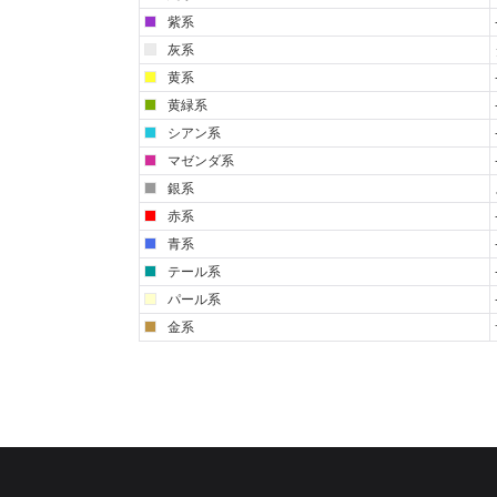
紫系
灰系
黄系
黄緑系
シアン系
マゼンダ系
銀系
赤系
青系
テール系
パール系
金系