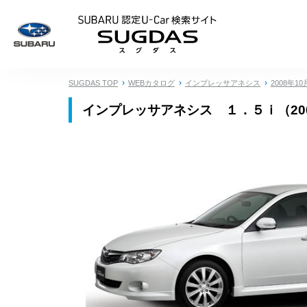
SUBARU 認定U
SUGDAS TOP
WEBカタログ
インプレッサアネシス
2008年10
インプレッサアネシス １．５ｉ（20