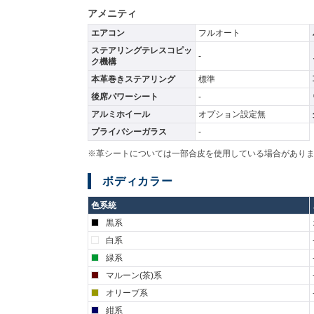
アメニティ
エアコン
フルオート
ステアリングテレスコピッ
-
ク機構
本革巻きステアリング
標準
後席パワーシート
-
アルミホイール
オプション設定無
プライバシーガラス
-
※革シートについては一部合皮を使用している場合があり
ボディカラー
色系統
黒系
白系
緑系
マルーン(茶)系
オリーブ系
紺系