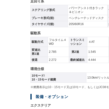
足回り系
パワーアシスト付きラック
ステアリング形式
＆ピニオン
ブレーキ形式(前)
ベンチレーテッドディスク
タイヤサイズ(後)
205/60R16
駆動系
フルタイム４
トランスミ
駆動方式
４AT
WD
ッション
変速比
2.785
第2速
1.545
第1速
後退
2.272
最終減速比
4.444
環境仕様
10モード/
13.0km/リット
10・15モード燃費
※燃費表示は10・15モード又は10モード、もしくはJC
装備・オプション
エクステリア