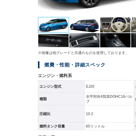
※画像は他グレードと共通のものを使用しております。
燃費・性能・詳細スペック
エンジン・燃料系
エンジン型式
EJ20
水平対向4気筒DOHC16バル
種類
ブ
圧縮比
10.2
燃料タンク容量
65リットル