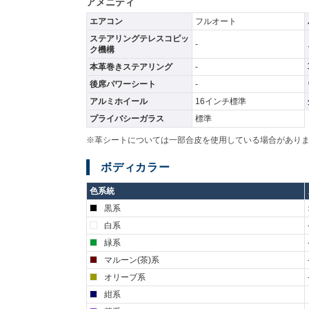
アメニティ
エアコン
フルオート
ステアリングテレスコピッ
-
ク機構
本革巻きステアリング
-
後席パワーシート
-
アルミホイール
16インチ標準
プライバシーガラス
標準
※革シートについては一部合皮を使用している場合があり
ボディカラー
色系統
黒系
白系
緑系
マルーン(茶)系
オリーブ系
紺系