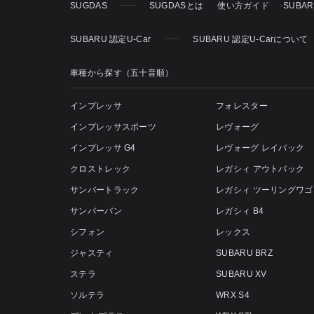
SUGDAS
SUGDASとは
使い方ガイド
SUBA
SUBARU 認定U-Car
SUBARU 認定U-Carについて
車種から探す（五十音順）
インプレッサ
フォレスター
インプレッサスポーツ
レヴォーグ
インプレッサ G4
レヴォーグ レイバック
クロストレック
レガシィ アウトバック
サンバートラック
レガシィ ツーリングワゴ
サンバーバン
レガシィ B4
シフォン
レックス
ジャスティ
SUBARU BRZ
ステラ
SUBARU XV
ソルテラ
WRX S4