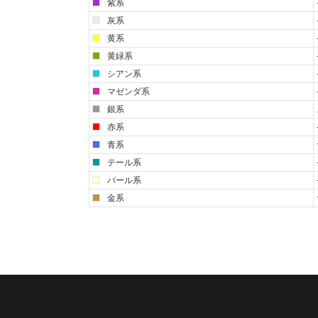
紫系
灰系
黄系
黄緑系
シアン系
マゼンダ系
銀系
赤系
青系
テール系
パール系
金系