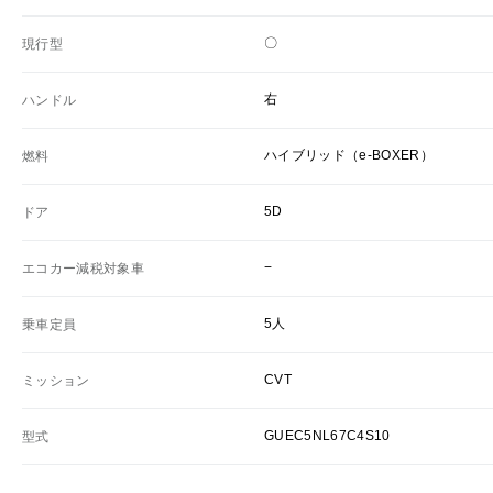
〇
現行型
右
ハンドル
ハイブリッド（e-BOXER）
燃料
5D
ドア
−
エコカー減税対象車
5人
乗車定員
CVT
ミッション
GUEC5NL67C4S10
型式