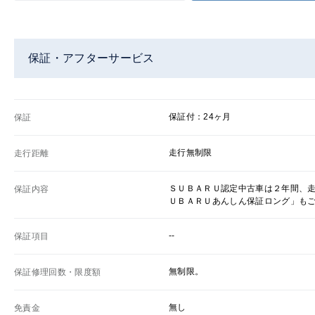
保証・アフターサービス
保証付：24ヶ月
保証
走行無制限
走行距離
ＳＵＢＡＲＵ認定中古車は２年間、
保証内容
ＵＢＡＲＵあんしん保証ロング」も
--
保証項目
無制限。
保証修理回数・限度額
無し
免責金