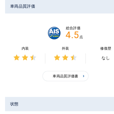
車両品質評価
総合評価
4.5
点
内装
外装
修復歴
なし
3点中
3点中
2.5点
2.5点
の評
の評
車両品質評価書
価
価
状態