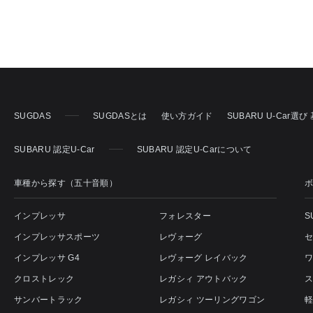
SUGDAS
SUGDASとは
使い方ガイド
SUBARU U-Car選
SUBARU 認定U-Car
SUBARU 認定U-Carについて
車種から探す（五十音順）
インプレッサ
フォレスター
S
インプレッサスポーツ
レヴォーグ
インプレッサ G4
レヴォーグ レイバック
クロストレック
レガシィ アウトバック
サンバートラック
レガシィ ツーリングワゴン