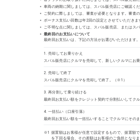
車両の納期に関しましては、スバル販売店にご確認く
ご契約に際しましては、審査が必要となります。審査
ボーナス支払い回数は年2回の設定とさせていただきま
ご不明な点に関しましては、スバル販売店、またはスバルフ
最終回のお支払いについて
最終回お支払いは、下記の方法がお選びいただけます
1.
売却してお乗りかえ
スバル販売店にクルマを売却して、新しいクルマにお乗
2.
売却して終了
スバル販売店にクルマを売却して終了。（※1）
3.
再分割して乗り続ける
最終回お支払い額をクレジット契約で分割払いしてクル
4.
一括払い（口座引落）
最終回お支払い額を一括払いすることでクルマにその
据置額はお客様が任意で設定するもので、据置額で
を下回る場合、その差額はお客様のご負担となりま