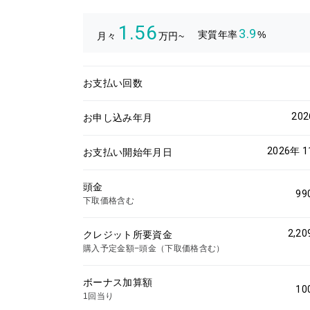
1.56
3.9
実質年率
%
月々
万円~
お支払い回数
20
お申し込み年月
2026年 
お支払い開始年月日
頭金
99
下取価格含む
2,20
クレジット所要資金
購入予定金額−頭金（下取価格含む）
ボーナス加算額
10
1回当り