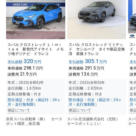
スバル クロストレック Ｌｉｍｉ
スバル クロストレック リミテッ
ス
ｔｅｄ 新世代アイサイト メモ
ド サンルーフ タイヤ新品交換
ド
リ地デジナビ ドラレコ
済 前後ドラレコ
ナ
320
305.1
支払総額
万円
支払総額
万円
支
298.1
291.5
車両価格
万円
車両価格
万円
車
21.9
13.6
諸費用
万円
諸費用
万円
諸
年式：
2023(令和5)年
年式：
2023(令和5)年
年
走行距離：
1.6万K
m
走行距離：
2.8万K
m
走
定期点検整備：付き
定期点検整備：付き
定
部分保証：付き（保証付：24ヶ
部分保証：付き（保証付：24ヶ
部
月・走行無制限）
月・走行無制限）
月
保証について
保証について
保
奈良スバル自動車（株） カース
スバル北信越株式会社（北陸）
ス
ポット橿原＿仮店舗
カースポットふくい
カー