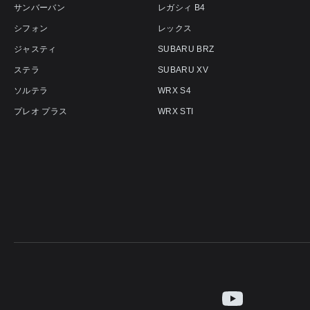
サンバーバン
レガシィ B4
シフォン
レックス
ジャスティ
SUBARU BRZ
ステラ
SUBARU XV
ソルテラ
WRX S4
プレオ プラス
WRX STI