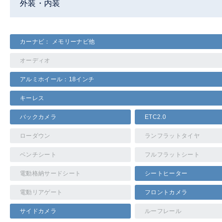
外装・内装
カーナビ： メモリーナビ他
オーディオ
アルミホイール：18インチ
キーレス
バックカメラ
ETC2.0
ローダウン
ランフラットタイヤ
ベンチシート
フルフラットシート
電動格納サードシート
シートヒーター
電動リアゲート
フロントカメラ
サイドカメラ
ルーフレール