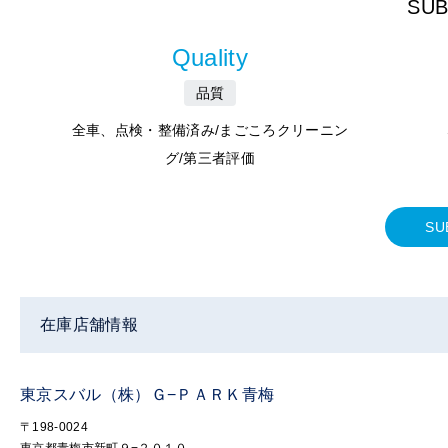
SU
Quality
品質
全車、点検・整備済み/まごころクリーニン
グ/第三者評価
SU
在庫店舗情報
東京スバル（株）Ｇ−ＰＡＲＫ青梅
〒198-0024