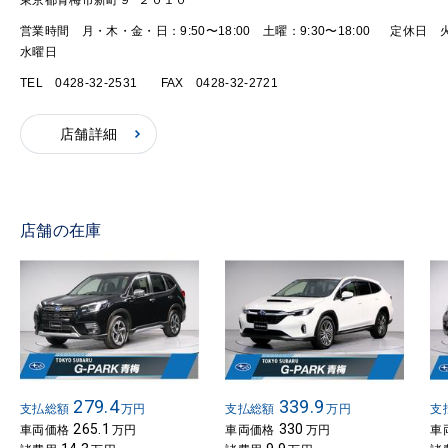
東京都青梅市新町９−２０１０
営業時間 月・木・金・日：9:50〜18:00 土曜：9:30〜18:00
定休日 
水曜日
TEL 0428-32-2531
FAX 0428-32-2721
店舗詳細
店舗の在庫
279.4
339.9
支払総額
万円
支払総額
万円
支
265.1
330
車両価格
万円
車両価格
万円
車