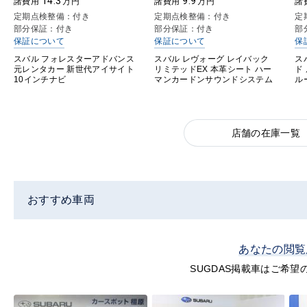
14.3
9.9
諸費用
万円
諸費用
万円
諸
定期点検整備：付き
定期点検整備：付き
定
部分保証：付き
部分保証：付き
部
保証について
保証について
保
スバル フォレスターアドバンス
スバル レヴォーグ レイバック
ス
元レンタカー 新世代アイサイト
リミテッドEX 本革シート ハー
ド
10インチナビ
マンカードンサウンドシステム
ル
店舗の在庫一覧
おすすめ車両
あなたの閲覧
SUGDAS掲載車はご希