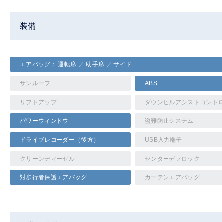
装備
エアバッグ： 運転席 ／ 助手席 ／ サイド
サンルーフ
ABS
リフトアップ
ダウンヒルアシストコント
パワーウィンドウ
盗難防止システム
ドライブレコーダー（後方）
USB入力端子
クリーンディーゼル
センターデフロック
対歩行者保護エアバッグ
カーテンエアバッグ