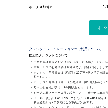
1
月
ボーナス加算月
ク
クレジットシミュレーションのご利用について
据置型クレジットについて
手数料率は販売店および契約内容により異なります。
本サービスのお見積額は概算値です。詳細に関しまし
クレジット所要資金は 据置額＋20万円~購入予定合
整されます。
ボーナス加算額は原則、（所要資金−最終回支払金）×7
月々のお支払い額は、3千円以上となります。
お申込み月とボーナス月の設定により、ボーナス加算
SUBARU 認定U-Car Premiumまたは、SUBA
初度登録から9年以内になる車両が対象です。
各プランのお取り扱いに関しましては、スバル販売店