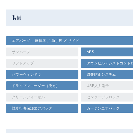
装備
エアバッグ： 運転席 ／ 助手席 ／ サイド
サンルーフ
ABS
リフトアップ
ダウンヒルアシストコント
パワーウィンドウ
盗難防止システム
ドライブレコーダー（後方）
USB入力端子
クリーンディーゼル
センターデフロック
対歩行者保護エアバッグ
カーテンエアバッグ