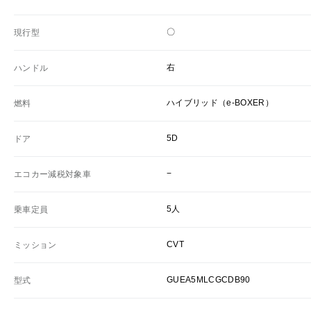
〇
現行型
右
ハンドル
ハイブリッド（e-BOXER）
燃料
5D
ドア
−
エコカー減税対象車
5人
乗車定員
CVT
ミッション
GUEA5MLCGCDB90
型式