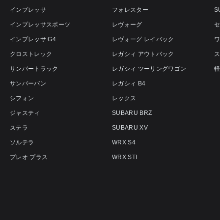
インプレッサ
フォレスター
S
インプレッサスポーツ
レヴォーグ
インプレッサ G4
レヴォーグ レイバック
クロストレック
レガシィ アウトバック
サンバートラック
レガシィ ツーリングワゴン
サンバーバン
レガシィ B4
シフォン
レックス
ジャスティ
SUBARU BRZ
ステラ
SUBARU XV
ソルテラ
WRX S4
プレオ プラス
WRX STI