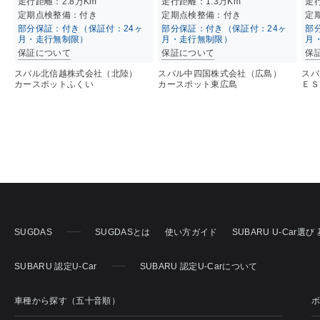
走行距離：
2.8万K
m
走行距離：
1.3万K
m
走
定期点検整備：付き
定期点検整備：付き
定
部分保証：付き（保証付：24ヶ
部分保証：付き（保証付：24ヶ
部
月・走行無制限）
月・走行無制限）
月
保証について
保証について
保
スバル北信越株式会社（北陸）
スバル中四国株式会社（広島）
スバ
カースポットふくい
カースポット東広島
ＥＳ
SUGDAS
SUGDASとは
使い方ガイド
SUBARU U-Car選
SUBARU 認定U-Car
SUBARU 認定U-Carについて
車種から探す（五十音順）