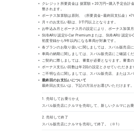
クレジット所要資金は 据置額＋20万円~購入予定合
整されます。
ボーナス加算額は原則、（所要資金−最終回支払金）×7
月々のお支払い額は、3千円以上となります。
お申込み月とボーナス月の設定により、ボーナス加算
SUBARU 認定U-Car Premiumまたは、SUBA
初度登録から9年以内になる車両が対象です。
各プランのお取り扱いに関しましては、スバル販売店
車両の納期に関しましては、スバル販売店にご確認く
ご契約に際しましては、審査が必要となります。審査
ボーナス支払い回数は年2回の設定とさせていただきま
ご不明な点に関しましては、スバル販売店、またはスバルフ
最終回のお支払いについて
最終回お支払いは、下記の方法がお選びいただけます
1.
売却してお乗りかえ
スバル販売店にクルマを売却して、新しいクルマにお乗
2.
売却して終了
スバル販売店にクルマを売却して終了。（※1）