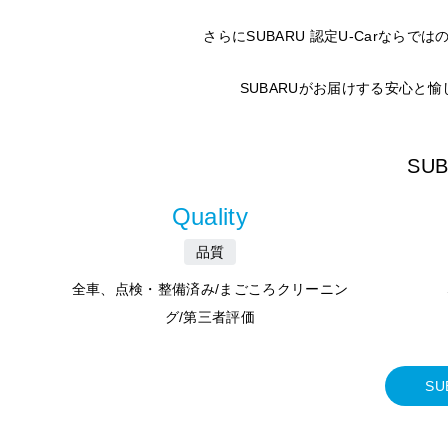
さらにSUBARU 認定U-Carな
SUBARUがお届けする安心と
SU
Quality
品質
全車、点検・整備済み/まごころクリーニン
グ/第三者評価
SU