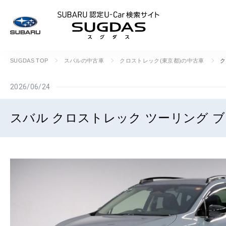
SUBARU 認定U
SUGDAS TOP
スバルの中古車
クロストレック(東京都)の中古車
ク
2026/06/24
スバル クロストレック ツーリング ブラ