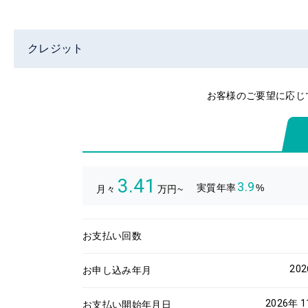
クレジット
お客様のご要望に応じ
3.41
3.9
実質年率
%
月々
万円~
お支払い回数
20
お申し込み年月
2026年 
お支払い開始年月日