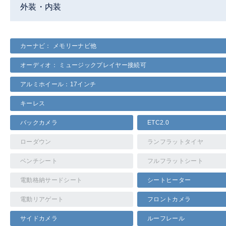
外装・内装
カーナビ： メモリーナビ他
オーディオ： ミュージックプレイヤー接続可
アルミホイール：17インチ
キーレス
バックカメラ
ETC2.0
ローダウン
ランフラットタイヤ
ベンチシート
フルフラットシート
電動格納サードシート
シートヒーター
電動リアゲート
フロントカメラ
サイドカメラ
ルーフレール