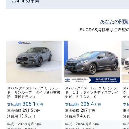
おすすめ車両
あなたの閲覧
SUGDAS掲載車はご希
スバル クロストレック リミテッ
スバル クロストレック リミテッ
ス
ド サンルーフ タイヤ新品交換
ド １１．６インチディスプレイ
グ
済 前後ドラレコ
ナビ ＥＴＣ２．０
デ
305.1
306.4
支払総額
万円
支払総額
万円
支
291.5
297
車両価格
万円
車両価格
万円
車
13.6
9.4
諸費用
万円
諸費用
万円
諸
年式：
2023(令和5)年
年式：
2024(令和6)年
年