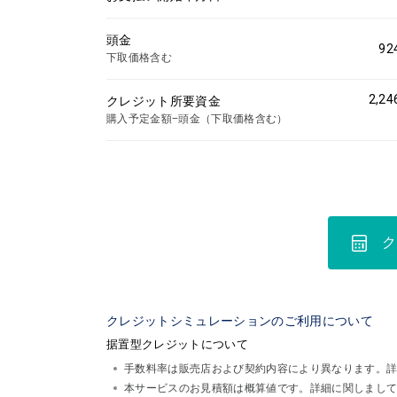
頭金
92
下取価格含む
2,24
クレジット所要資金
購入予定金額−頭金（下取価格含む）
ク
クレジットシミュレーションのご利用について
据置型クレジットについて
手数料率は販売店および契約内容により異なります。
本サービスのお見積額は概算値です。詳細に関しまし