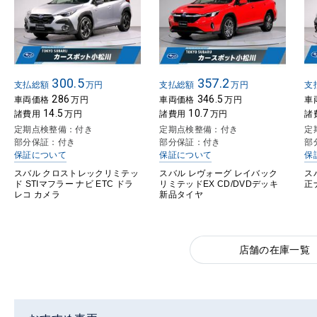
300.5
357.2
支払総額
万円
支払総額
万円
支
286
346.5
車両価格
万円
車両価格
万円
車
14.5
10.7
諸費用
万円
諸費用
万円
諸
定期点検整備：付き
定期点検整備：付き
定
部分保証：付き
部分保証：付き
部
保証について
保証について
保
スバル クロストレックリミテッ
スバル レヴォーグ レイバック
ス
ド STIマフラー ナビ ETC ドラ
リミテッドEX CD/DVDデッキ
正
レコ カメラ
新品タイヤ
店舗の在庫一覧