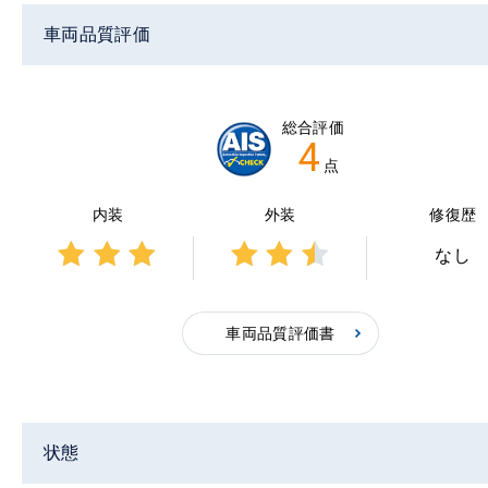
車両品質評価
総合評価
4
点
内装
外装
修復歴
なし
3点中
3点中
3点の
2.5点
評価
の評
車両品質評価書
価
状態