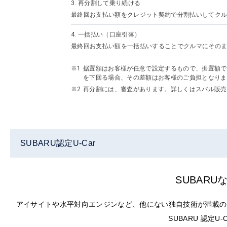
3.
再分割して乗り続ける
最終回お支払い額をクレジット契約で分割払いしてクル
4.
一括払い（口座引落）
最終回お支払い額を一括払いすることでクルマにその
据置額はお客様が任意で設定するもので、据置額で
を下回る場合、その差額はお客様のご負担となりま
再分割には、審査があります。詳しくはスバル販売
SUBARU認定U-Car
SUBAR
アイサイトや水平対向エンジンなど、他にない独自技術が満載の
SUBARU 認定