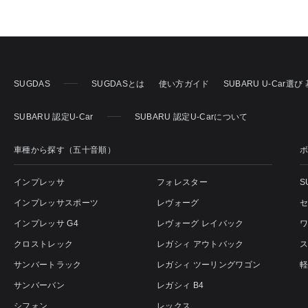
SUGDAS
SUGDASとは
使い方ガイド
SUBARU U-Car選
SUBARU 認定U-Car
SUBARU 認定U-Carについて
車種から探す（五十音順）
インプレッサ
フォレスター
S
インプレッサスポーツ
レヴォーグ
インプレッサ G4
レヴォーグ レイバック
クロストレック
レガシィ アウトバック
サンバートラック
レガシィ ツーリングワゴン
サンバーバン
レガシィ B4
シフォン
レックス