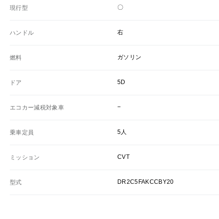
〇
現行型
右
ハンドル
ガソリン
燃料
5D
ドア
−
エコカー減税対象車
5人
乗車定員
CVT
ミッション
DR2C5FAKCCBY20
型式