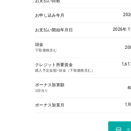
お支払い回数
20
お申し込み年月
2026年 
お支払い開始年月日
頭金
20
下取価格含む
1,61
クレジット所要資金
購入予定金額−頭金（下取価格含む）
ボーナス加算額
4
1回当り
1
月
ボーナス加算月
ク