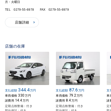
月・火曜日
TEL 0279-55-6978
FAX 0279-55-6979
店舗詳細
店舗の在庫
344.4
87.6
支払総額
万円
支払総額
万円
支
330
79.2
車両価格
万円
車両価格
万円
車
14.4
8.4
諸費用
万円
諸費用
万円
諸
定期点検整備：付き
定期点検整備：付き
定
部分保証：付き
部分保証：付き
部