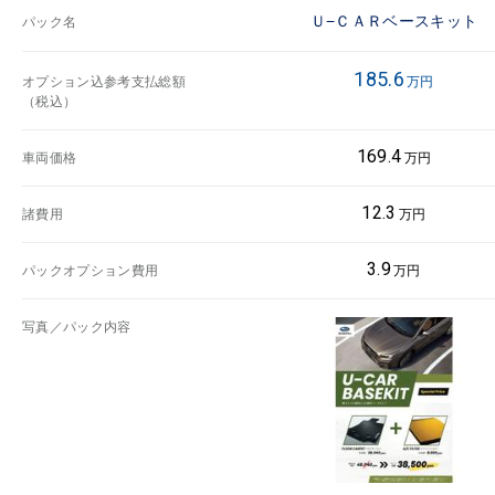
Ｕ−ＣＡＲベースキット
パック名
185.6
オプション込参考支払総額
万円
（税込）
169.4
車両価格
万円
12.3
諸費用
万円
3.9
パックオプション費用
万円
写真／パック内容