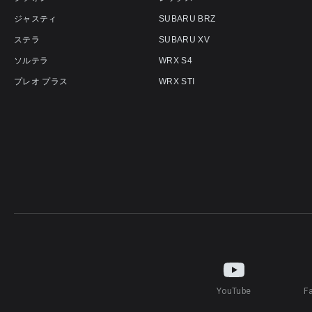
ジャスティ
SUBARU BRZ
ステラ
SUBARU XV
ソルテラ
WRX S4
プレオ プラス
WRX STI
YouTube
F