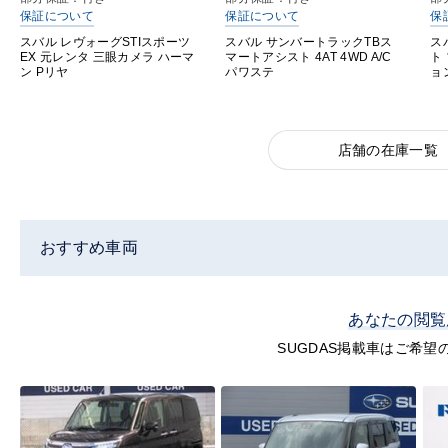
保証について
保証について
保
スバル レヴォーグSTIスポーツ
スバル サンバートラックTBス
ス
EX 元レンタ 三眼カメラ ハーマ
マートアシスト 4AT 4WD A/C
ト
ン Pリヤ
パワステ
ョ
店舗の在庫一覧
おすすめ車両
あなたの閲覧
SUGDAS掲載車はご希