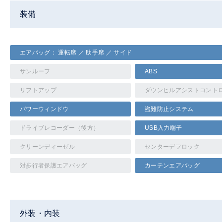
装備
エアバッグ： 運転席 ／ 助手席 ／ サイド
サンルーフ
ABS
リフトアップ
ダウンヒルアシストコント
パワーウィンドウ
盗難防止システム
ドライブレコーダー（後方）
USB入力端子
クリーンディーゼル
センターデフロック
対歩行者保護エアバッグ
カーテンエアバッグ
外装・内装