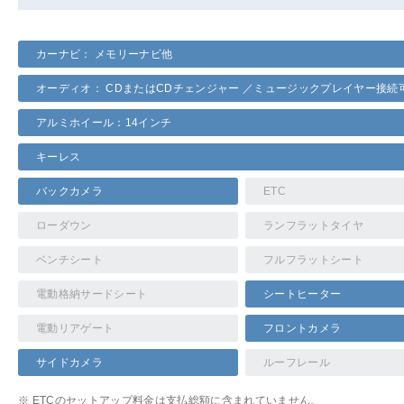
カーナビ： メモリーナビ他
オーディオ： CDまたはCDチェンジャー ／ミュージックプレイヤー接続
アルミホイール：14インチ
キーレス
バックカメラ
ETC
ローダウン
ランフラットタイヤ
ベンチシート
フルフラットシート
電動格納サードシート
シートヒーター
電動リアゲート
フロントカメラ
サイドカメラ
ルーフレール
※ ETCのセットアップ料金は支払総額に含まれていません。