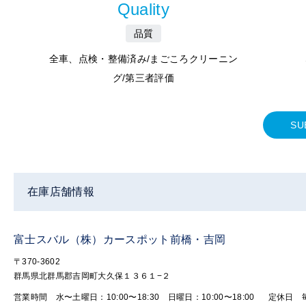
Quality
品質
全車、点検・整備済み/まごころクリーニン
グ/第三者評価
SU
在庫店舗情報
富士スバル（株）カースポット前橋・吉岡
〒370-3602
群馬県北群馬郡吉岡町大久保１３６１−２
営業時間 水〜土曜日：10:00〜18:30 日曜日：10:00〜18:00
定休日 