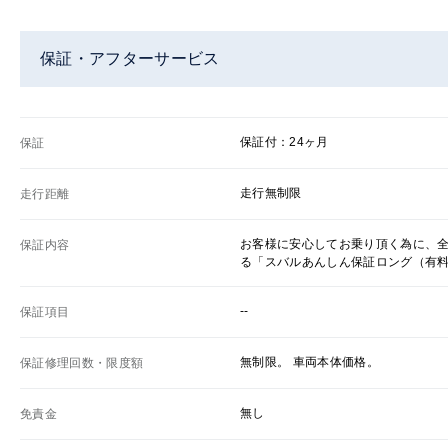
保証・アフターサービス
保証付：24ヶ月
保証
走行無制限
走行距離
お客様に安心してお乗り頂く為に、
保証内容
る「スバルあんしん保証ロング（有
--
保証項目
無制限。 車両本体価格。
保証修理回数・限度額
無し
免責金