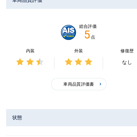
車両品質評価
総合評価
5
点
内装
外装
修復歴
なし
3点中
3点中
2.5点
3点の
の評
評価
車両品質評価書
価
状態