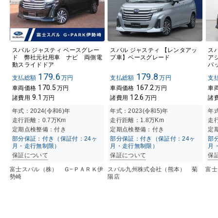
スバル ジャスティ ベースグレー
スバル ジャスティ 【レンタアッ
ス
ド 弊社元社用車 ナビ 両側電
プ車】ベースグレード
ア
動スライドドア
パ
179.6
179.8
支払総額
万円
支払総額
万円
支
170.5
167.2
車両価格
万円
車両価格
万円
車
9.1
12.6
諸費用
万円
諸費用
万円
諸
年式：
2024(令和6)年
年式：
2023(令和5)年
年
走行距離：
0.7万K
m
走行距離：
1.8万K
m
走
定期点検整備：付き
定期点検整備：付き
定
部分保証：付き（保証付：24ヶ
部分保証：付き（保証付：24ヶ
部
月・走行無制限）
月・走行無制限）
月
保証について
保証について
保
富士スバル（株） Ｇ−ＰＡＲＫ伊
スバル九州株式会社（熊本） 菊
富士
勢崎
陽店