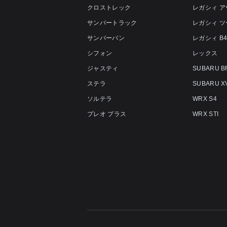
クロストレック
レガシィ 
サンバートラック
レガシィ 
サンバーバン
レガシィ B
シフォン
レックス
ジャスティ
SUBARU B
ステラ
SUBARU X
ソルテラ
WRX S4
プレオ プラス
WRX STI