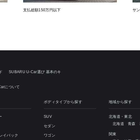
支払総額150万円以下
サ
ド
SUBARU U-Car選び 基本のキ
Carについて
ボディタイプから探す
地域から探す
ー
SUV
北海道・東北
北海道
青森
セダン
関東
 レイバック
ワゴン