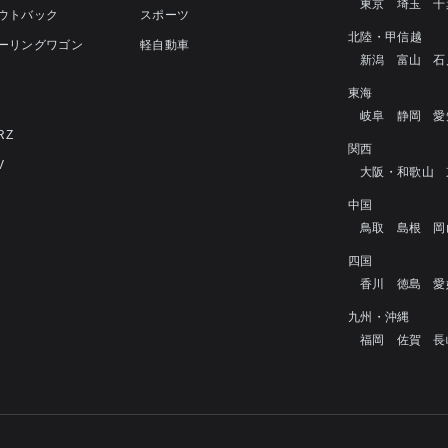
東京
埼玉
千
アウトバック
スポーツ
北陸・甲信越
ツーリングワゴン
軽自動車
新潟
富山
石
4
東海
岐阜
静岡
愛
RZ
関西
V
大阪・和歌山
中国
鳥取
島根
岡
四国
香川
徳島
愛
九州・沖縄
福岡
佐賀
長