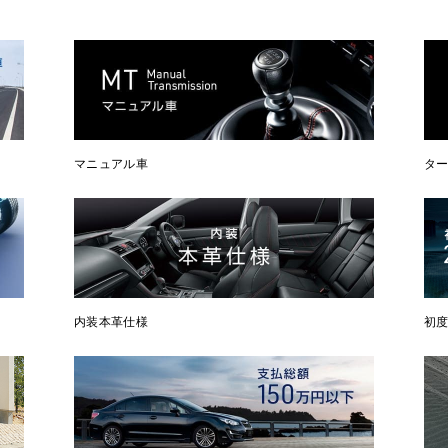
マニュアル車
タ
内装本革仕様
初度