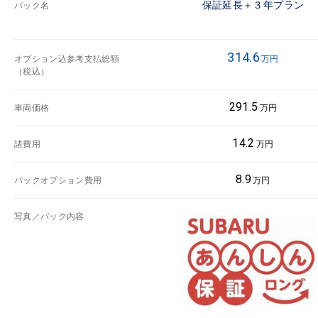
保証延長＋３年プラン
パック名
314.6
オプション込参考支払総額
万円
（税込）
291.5
車両価格
万円
14.2
諸費用
万円
8.9
パックオプション費用
万円
写真／パック内容