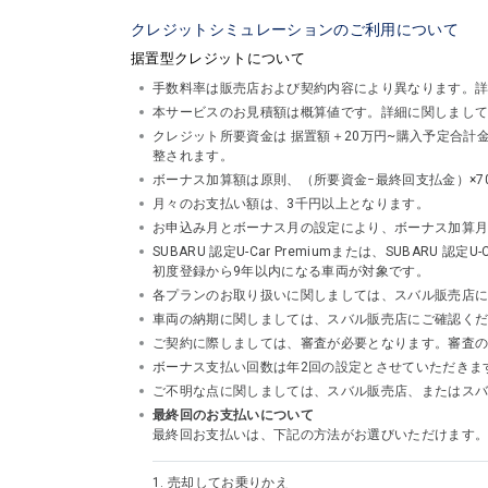
クレジットシミュレーションのご利用について
据置型クレジットについて
手数料率は販売店および契約内容により異なります。
本サービスのお見積額は概算値です。詳細に関しまし
クレジット所要資金は 据置額＋20万円~購入予定合
整されます。
ボーナス加算額は原則、（所要資金−最終回支払金）×7
月々のお支払い額は、3千円以上となります。
お申込み月とボーナス月の設定により、ボーナス加算
SUBARU 認定U-Car Premiumまたは、SUBA
初度登録から9年以内になる車両が対象です。
各プランのお取り扱いに関しましては、スバル販売店
車両の納期に関しましては、スバル販売店にご確認く
ご契約に際しましては、審査が必要となります。審査
ボーナス支払い回数は年2回の設定とさせていただきま
ご不明な点に関しましては、スバル販売店、またはスバルフ
最終回のお支払いについて
最終回お支払いは、下記の方法がお選びいただけます
1.
売却してお乗りかえ