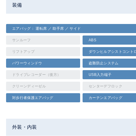
装備
エアバッグ： 運転席 ／ 助手席 ／ サイド
サンルーフ
ABS
リフトアップ
ダウンヒルアシストコント
パワーウィンドウ
盗難防止システム
ドライブレコーダー（後方）
USB入力端子
クリーンディーゼル
センターデフロック
対歩行者保護エアバッグ
カーテンエアバッグ
外装・内装