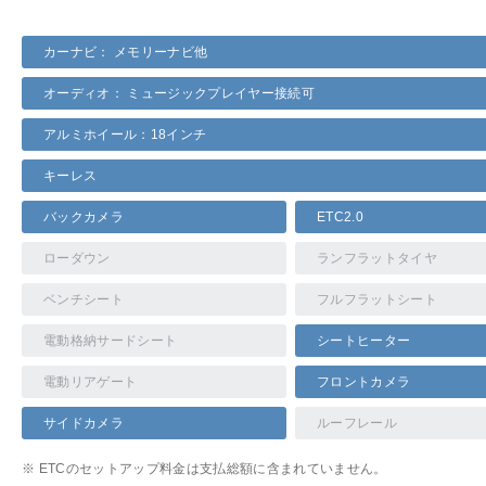
カーナビ： メモリーナビ他
オーディオ： ミュージックプレイヤー接続可
アルミホイール：18インチ
キーレス
バックカメラ
ETC2.0
ローダウン
ランフラットタイヤ
ベンチシート
フルフラットシート
電動格納サードシート
シートヒーター
電動リアゲート
フロントカメラ
サイドカメラ
ルーフレール
※ ETCのセットアップ料金は支払総額に含まれていません。