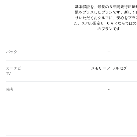
基本保証を、最長の３年間走行距離
限をプラスしたプランです。新しく
りいただくおクルマに、安心をプラ
た、スバル認定Ｕ−ＣＡＲならではの
のプランです
−
パック
カーナビ
メモリー ／ フルセグ
TV
備考
-