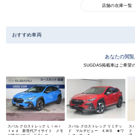
店舗の在庫一覧
おすすめ車両
あなたの閲覧
SUGDAS掲載車はご希
スバル クロストレック Ｌｉｍｉ
スバル クロストレック リミテッ
ス
ｔｅｄ 新世代アイサイト メモ
ド マルチビュー ＡＷＤ ★ワ
ド