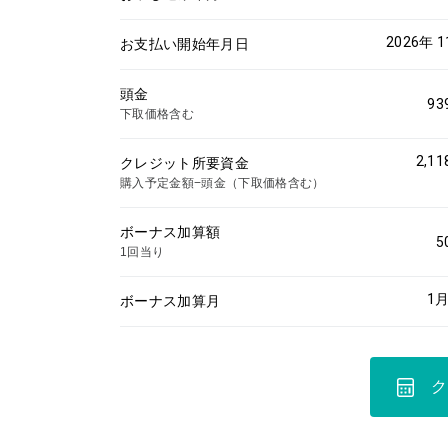
2026年 
お支払い開始年月日
頭金
93
下取価格含む
2,11
クレジット所要資金
購入予定金額−頭金（下取価格含む）
ボーナス加算額
5
1回当り
1
月
ボーナス加算月
ク