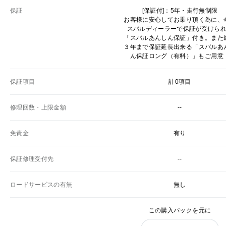
保証
[保証付]：5年・走行無制限
お客様に安心してお乗り頂く為に、
スバルディーラーで保証が受けら
「スバルあんしん保証」付き。また
３年まで保証延長出来る「スバルあ
ん保証ロング（有料）」もご用意
保証項目
計0項目
修理回数・上限金額
--
免責金
有り
保証修理受付先
--
ロードサービスの有無
無し
この購入パックを元に