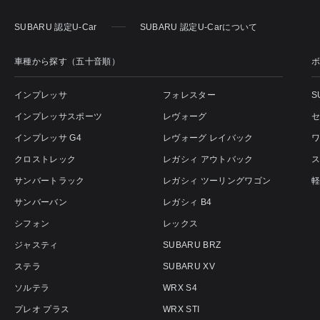
SUBARU 認定U-Car
SUBARU 認定U-Carについて
車種から探す（五十音順）
インプレッサ
フォレスター
S
インプレッサスポーツ
レヴォーグ
インプレッサ G4
レヴォーグ レイバック
クロストレック
レガシィ アウトバック
サンバートラック
レガシィ ツーリングワゴン
サンバーバン
レガシィ B4
シフォン
レックス
ジャスティ
SUBARU BRZ
ステラ
SUBARU XV
ソルテラ
WRX S4
プレオ プラス
WRX STI