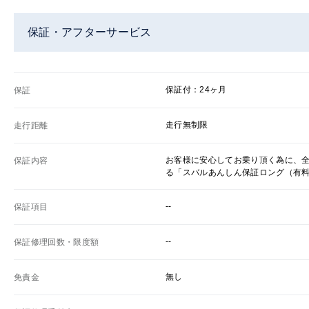
保証・アフターサービス
保証付：24ヶ月
保証
走行無制限
走行距離
お客様に安心してお乗り頂く為に、
保証内容
る「スバルあんしん保証ロング（有
--
保証項目
--
保証修理回数・限度額
無し
免責金