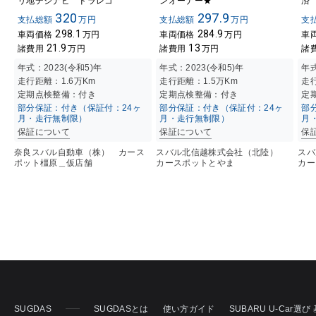
リ地デジナビ ドラレコ
ンオーナー★
済
320
297.9
支払総額
万円
支払総額
万円
支
298.1
284.9
車両価格
万円
車両価格
万円
車
21.9
13
諸費用
万円
諸費用
万円
諸
年式：
2023(令和5)年
年式：
2023(令和5)年
年
走行距離：
1.6万K
m
走行距離：
1.5万K
m
走
定期点検整備：付き
定期点検整備：付き
定
部分保証：付き（保証付：24ヶ
部分保証：付き（保証付：24ヶ
部
月・走行無制限）
月・走行無制限）
月
保証について
保証について
保
奈良スバル自動車（株） カース
スバル北信越株式会社（北陸）
ス
ポット橿原＿仮店舗
カースポットとやま
カー
SUGDAS
SUGDASとは
使い方ガイド
SUBARU U-Car選