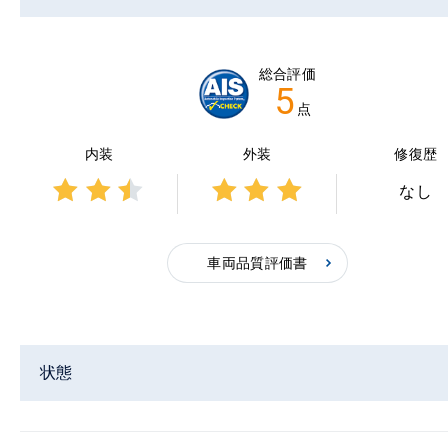
総合評価
5
点
内装
外装
修復歴
なし
3点中
3点中
2.5点
3点の
の評
評価
車両品質評価書
価
状態