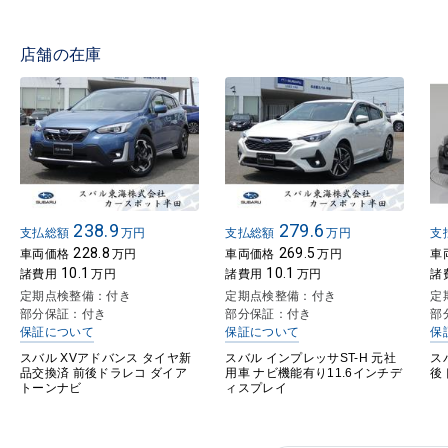
店舗の在庫
238.9
279.6
支払総額
万円
支払総額
万円
支
228.8
269.5
車両価格
万円
車両価格
万円
車
10.1
10.1
諸費用
万円
諸費用
万円
諸
定期点検整備：付き
定期点検整備：付き
定
部分保証：付き
部分保証：付き
部
保証について
保証について
保
スバル XVアドバンス タイヤ新
スバル インプレッサST-H 元社
スバ
品交換済 前後ドラレコ ダイア
用車 ナビ機能有り11.6インチデ
後
トーンナビ
ィスプレイ