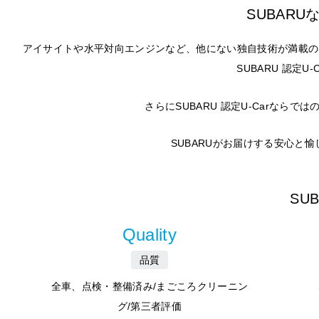
SUBAR
アイサイトや水平対向エンジンなど、他にない独自技術が満載の
SUBARU 認定
さらにSUBARU 認定U-Carな
SUBARUがお届けする安心と
SU
Quality
品質
全車、点検・整備済み/まごころクリーニン
グ/第三者評価