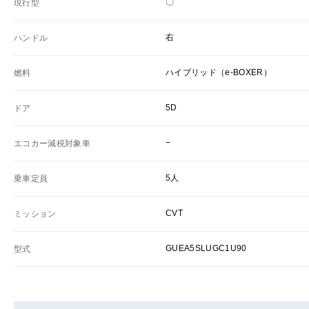
〇
現行型
右
ハンドル
ハイブリッド（e-BOXER）
燃料
5D
ドア
−
エコカー減税対象車
5人
乗車定員
CVT
ミッション
GUEA5SLUGC1U90
型式