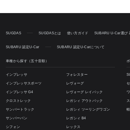
SUGDAS
SUGDASとは
使い方ガイド
SUBARU U-Car選
SUBARU 認定U-Car
SUBARU 認定U-Carについて
車種から探す（五十音順）
インプレッサ
フォレスター
S
インプレッサスポーツ
レヴォーグ
インプレッサ G4
レヴォーグ レイバック
クロストレック
レガシィ アウトバック
サンバートラック
レガシィ ツーリングワゴン
サンバーバン
レガシィ B4
シフォン
レックス