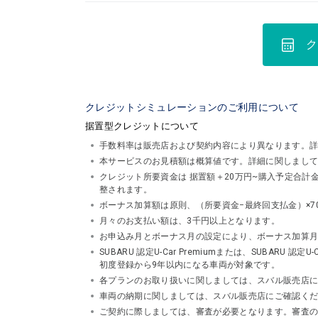
ク
クレジットシミュレーションのご利用について
据置型クレジットについて
手数料率は販売店および契約内容により異なります。
本サービスのお見積額は概算値です。詳細に関しまし
クレジット所要資金は 据置額＋20万円~購入予定合
整されます。
ボーナス加算額は原則、（所要資金−最終回支払金）×7
月々のお支払い額は、3千円以上となります。
お申込み月とボーナス月の設定により、ボーナス加算
SUBARU 認定U-Car Premiumまたは、SUBA
初度登録から9年以内になる車両が対象です。
各プランのお取り扱いに関しましては、スバル販売店
車両の納期に関しましては、スバル販売店にご確認く
ご契約に際しましては、審査が必要となります。審査