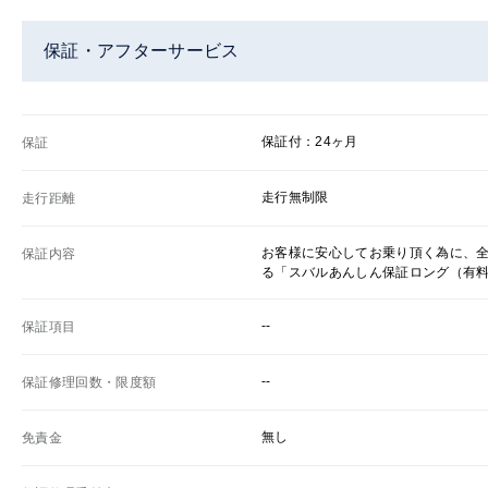
保証・アフターサービス
保証付：24ヶ月
保証
走行無制限
走行距離
お客様に安心してお乗り頂く為に、
保証内容
る「スバルあんしん保証ロング（有
--
保証項目
--
保証修理回数・限度額
無し
免責金