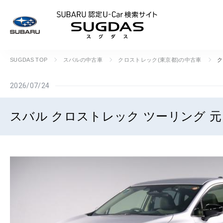
SUBARU 認定U
SUGDAS TOP
スバルの中古車
クロストレック(東京都)の中古車
ク
2026/07/24
スバル クロストレック ツーリング 元レ