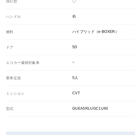
〇
現行型
右
ハンドル
ハイブリッド（e-BOXER）
燃料
5D
ドア
−
エコカー減税対象車
5人
乗車定員
CVT
ミッション
GUEA5RLUGC1U40
型式