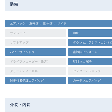
装備
エアバッグ： 運転席 ／ 助手席 ／ サイド
サンルーフ
ABS
リフトアップ
ダウンヒルアシストコント
パワーウィンドウ
盗難防止システム
ドライブレコーダー（後方）
USB入力端子
クリーンディーゼル
センターデフロック
対歩行者保護エアバッグ
カーテンエアバッグ
外装・内装