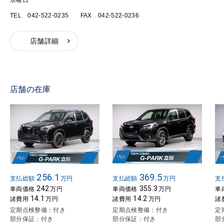
水曜日
TEL 042-522-0235
FAX 042-522-0236
店舗詳細
店舗の在庫
256.1
369.5
支払総額
万円
支払総額
万円
支
242
355.3
車両価格
万円
車両価格
万円
車
14.1
14.2
諸費用
万円
諸費用
万円
諸
定期点検整備：付き
定期点検整備：付き
定
部分保証：付き
部分保証：付き
部