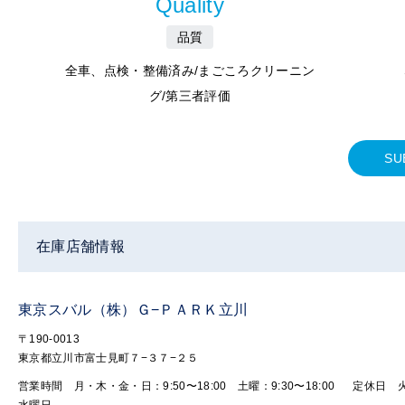
Quality
品質
全車、点検・整備済み/まごころクリーニン
グ/第三者評価
SU
在庫店舗情報
東京スバル（株）Ｇ−ＰＡＲＫ立川
〒190-0013
東京都立川市富士見町７−３７−２５
営業時間 月・木・金・日：9:50〜18:00 土曜：9:30〜18:00
定休日 