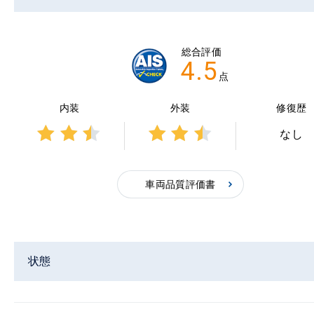
総合評価
4.5
点
内装
外装
修復歴
なし
3点中
3点中
2.5点
2.5点
の評
の評
車両品質評価書
価
価
状態