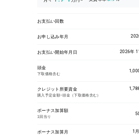
月々
万円~
お支払い回数
20
お申し込み年月
2026年 
お支払い開始年月日
頭金
1,00
下取価格含む
1,78
クレジット所要資金
購入予定金額−頭金（下取価格含む）
ボーナス加算額
5
1回当り
1
月
ボーナス加算月