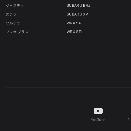
ジャスティ
SUBARU BRZ
ステラ
SUBARU XV
ソルテラ
WRX S4
プレオ プラス
WRX STI
YouTube
F