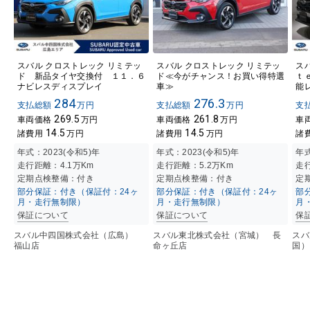
スバル クロストレック リミテッ
スバル クロストレック リミテッ
ス
ド 新品タイヤ交換付 １１．６
ド≪今がチャンス！お買い得特選
ｔ
ナビレスディスプレイ
車≫
能
284
276.3
支払総額
万円
支払総額
万円
支
269.5
261.8
車両価格
万円
車両価格
万円
車
14.5
14.5
諸費用
万円
諸費用
万円
諸
年式：
2023(令和5)年
年式：
2023(令和5)年
年
走行距離：
4.1万K
m
走行距離：
5.2万K
m
走
定期点検整備：付き
定期点検整備：付き
定
部分保証：付き（保証付：24ヶ
部分保証：付き（保証付：24ヶ
部
月・走行無制限）
月・走行無制限）
月
保証について
保証について
保
スバル中四国株式会社（広島）
スバル東北株式会社（宮城） 長
スバ
福山店
命ヶ丘店
国）