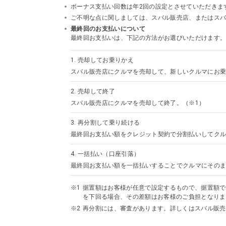
ボーナス支払い回数は年2回の設定とさせていただきま
ご不明な点に関しましては、スバル販売店、またはスバルフ
最終回のお支払いについて
最終回お支払いは、下記の方法がお選びいただけます
1.
売却してお乗りかえ
スバル販売店にクルマを売却して、新しいクルマにお乗
2.
売却して終了
スバル販売店にクルマを売却して終了。（※1）
3.
再分割して乗り続ける
最終回お支払い額をクレジット契約で分割払いしてクル
4.
一括払い（口座引落）
最終回お支払い額を一括払いすることでクルマにその
据置額はお客様が任意で設定するもので、据置額で
を下回る場合、その差額はお客様のご負担となりま
再分割には、審査があります。詳しくはスバル販売