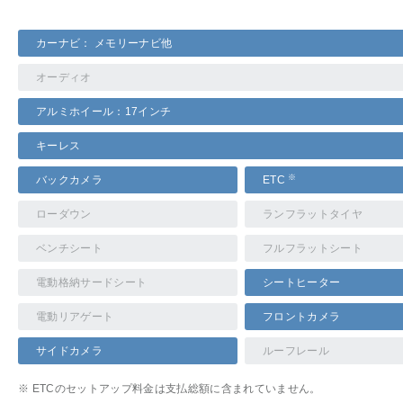
カーナビ： メモリーナビ他
オーディオ
アルミホイール：17インチ
キーレス
※
バックカメラ
ETC
ローダウン
ランフラットタイヤ
ベンチシート
フルフラットシート
電動格納サードシート
シートヒーター
電動リアゲート
フロントカメラ
サイドカメラ
ルーフレール
※ ETCのセットアップ料金は支払総額に含まれていません。