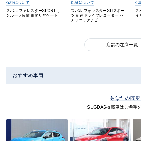
保証について
保証について
保
スバル フォレスターSPORT サ
スバル フォレスターSTIスポー
ス
ンルーフ装備 電動リヤゲート
ツ 前後ドライブレコーダー パ
イ
ナソニックナビ
店舗の在庫一覧
おすすめ車両
あなたの閲覧
SUGDAS掲載車はご希