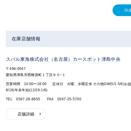
SU
在庫店舗情報
スバル東海株式会社（名古屋）カースポット津島中央
〒496-0047
愛知県津島市西柳原町１丁目９０−１
営業時間 10:00〜18:00
定休日 火曜、水曜定休 その他GW(5/1-5/6)お盆(
8/19)年末年始(12/29-1/6)
TEL 0567-28-8855
FAX 0567-25-5700
店舗詳細