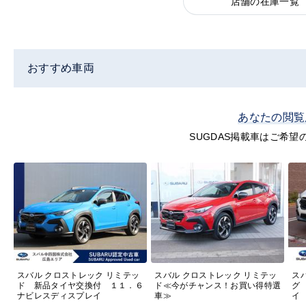
店舗の在庫一覧
おすすめ車両
あなたの閲覧
SUGDAS掲載車はご希
スバル クロストレック リミテッ
スバル クロストレック リミテッ
ス
ド 新品タイヤ交換付 １１．６
ド≪今がチャンス！お買い得特選
グ
ナビレスディスプレイ
車≫
イ