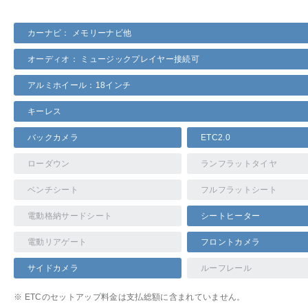
カーナビ： メモリーナビ他
オーディオ： ミュージックプレイヤー接続可
アルミホイール：18インチ
キーレス
バックカメラ
ETC2.0
ローダウン
ランフラットタイヤ
ベンチシート
フルフラットシート
電動格納サードシート
シートヒーター
電動リアゲート
フロントカメラ
サイドカメラ
ルーフレール
※ ETCのセットアップ料金は支払総額に含まれていません。