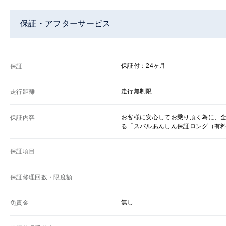
保証・アフターサービス
保証付：24ヶ月
保証
走行無制限
走行距離
お客様に安心してお乗り頂く為に、
保証内容
る「スバルあんしん保証ロング（有
--
保証項目
--
保証修理回数・限度額
無し
免責金