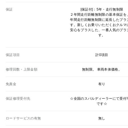
保証
[保証付]：5年・走行無制限
２年間走行距離無制限の基本保証を
年間走行距離無制限に延長したプラ
す。新しくお乗りいただくおクルマ
安心をプラスした、一番人気のプラ
す。
保証項目
計0項目
修理回数・上限金額
無制限。 車両本体価格。
免責金
有り
保証修理受付先
☆全国のスバルディーラーにて受付
です☆
ロードサービスの有無
無し