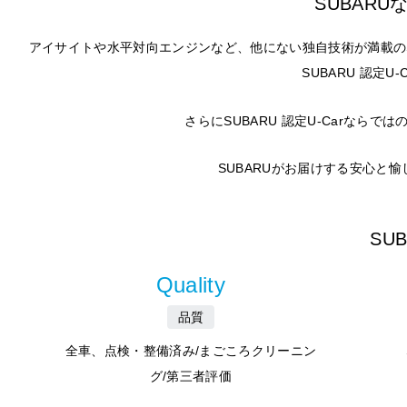
SUBAR
アイサイトや水平対向エンジンなど、他にない独自技術が満載の
SUBARU 認定
さらにSUBARU 認定U-Carな
SUBARUがお届けする安心と
SU
Quality
品質
全車、点検・整備済み/まごころクリーニン
グ/第三者評価