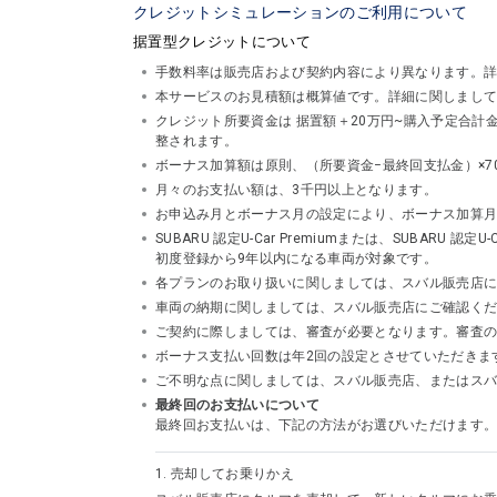
クレジットシミュレーションのご利用について
据置型クレジットについて
手数料率は販売店および契約内容により異なります。
本サービスのお見積額は概算値です。詳細に関しまし
クレジット所要資金は 据置額＋20万円~購入予定合
整されます。
ボーナス加算額は原則、（所要資金−最終回支払金）×7
月々のお支払い額は、3千円以上となります。
お申込み月とボーナス月の設定により、ボーナス加算
SUBARU 認定U-Car Premiumまたは、SUBA
初度登録から9年以内になる車両が対象です。
各プランのお取り扱いに関しましては、スバル販売店
車両の納期に関しましては、スバル販売店にご確認く
ご契約に際しましては、審査が必要となります。審査
ボーナス支払い回数は年2回の設定とさせていただきま
ご不明な点に関しましては、スバル販売店、またはスバルフ
最終回のお支払いについて
最終回お支払いは、下記の方法がお選びいただけます
1.
売却してお乗りかえ