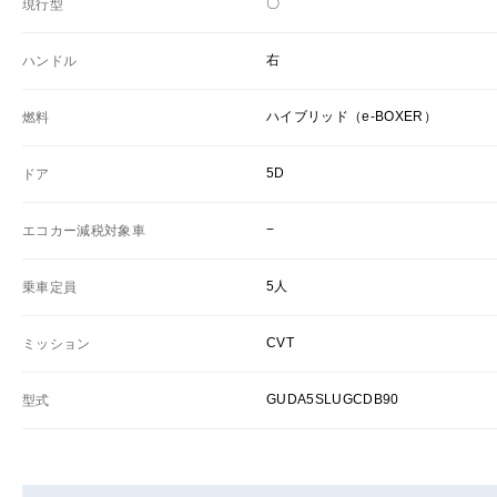
〇
現行型
右
ハンドル
ハイブリッド（e-BOXER）
燃料
5D
ドア
−
エコカー減税対象車
5人
乗車定員
CVT
ミッション
GUDA5SLUGCDB90
型式