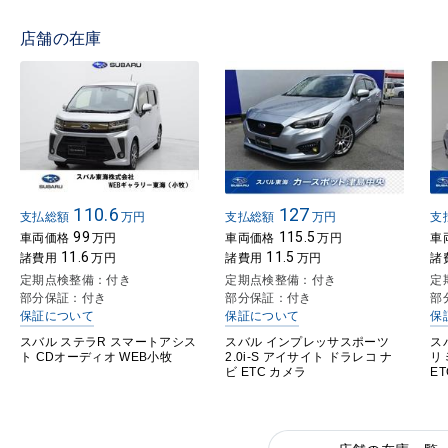
店舗の在庫
110.6
127
支払総額
万円
支払総額
万円
支
99
115.5
車両価格
万円
車両価格
万円
車
11.6
11.5
諸費用
万円
諸費用
万円
諸
定期点検整備：付き
定期点検整備：付き
定
部分保証：付き
部分保証：付き
部
保証について
保証について
保
スバル ステラR スマートアシス
スバル インプレッサスポーツ
ス
ト CDオーディオ WEB小牧
2.0i-S アイサイト ドラレコ ナ
リ
ビ ETC カメラ
ET