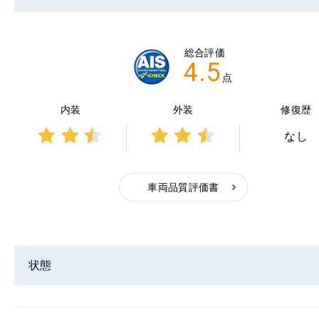
総合評価
4.5
点
内装
外装
修復歴
なし
3点中
3点中
2.5点
2.5点
の評
の評
車両品質評価書
価
価
状態