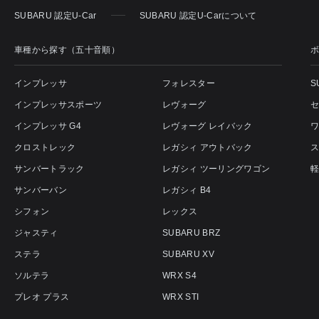
SUBARU 認定U-Car
SUBARU 認定U-Carについて
車種から探す（五十音順）
インプレッサ
フォレスター
S
インプレッサスポーツ
レヴォーグ
インプレッサ G4
レヴォーグ レイバック
クロストレック
レガシィ アウトバック
サンバートラック
レガシィ ツーリングワゴン
サンバーバン
レガシィ B4
シフォン
レックス
ジャスティ
SUBARU BRZ
ステラ
SUBARU XV
ソルテラ
WRX S4
プレオ プラス
WRX STI