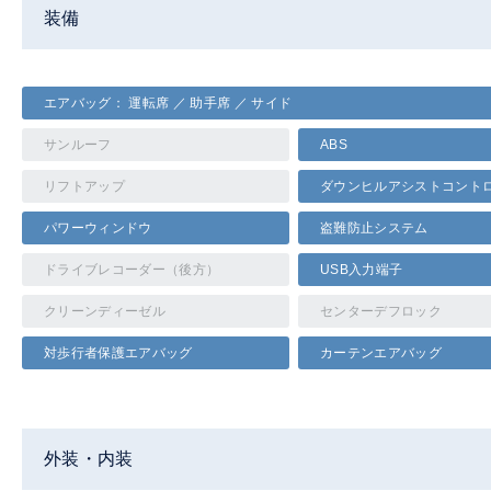
装備
エアバッグ： 運転席 ／ 助手席 ／ サイド
サンルーフ
ABS
リフトアップ
ダウンヒルアシストコント
パワーウィンドウ
盗難防止システム
ドライブレコーダー（後方）
USB入力端子
クリーンディーゼル
センターデフロック
対歩行者保護エアバッグ
カーテンエアバッグ
外装・内装