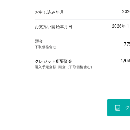
20
お申し込み年月
2026年 
お支払い開始年月日
頭金
77
下取価格含む
1,95
クレジット所要資金
購入予定金額−頭金（下取価格含む）
ク