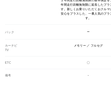
２年間走行距離無制限の基本保証を
年間走行距離無制限に延長したプラ
す。新しくお乗りいただくおクルマ
安心をプラスした、一番人気のプラ
す。
−
パック
カーナビ
メモリー ／ フルセグ
TV
ETC
〇
備考
-