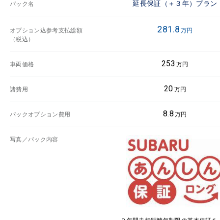
延長保証（＋３年）プラン
パック名
281.8
オプション込参考支払総額
万円
（税込）
253
車両価格
万円
20
諸費用
万円
8.8
パックオプション費用
万円
写真／パック内容