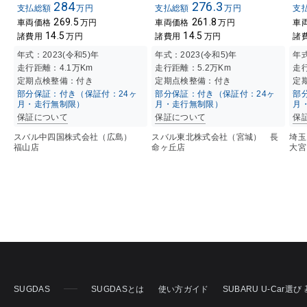
284
276.3
支払総額
万円
支払総額
万円
支
269.5
261.8
車両価格
万円
車両価格
万円
車
14.5
14.5
諸費用
万円
諸費用
万円
諸
年式：
2023(令和5)年
年式：
2023(令和5)年
年
走行距離：
4.1万K
m
走行距離：
5.2万K
m
走
定期点検整備：付き
定期点検整備：付き
定
部分保証：付き（保証付：24ヶ
部分保証：付き（保証付：24ヶ
部
月・走行無制限）
月・走行無制限）
月
保証について
保証について
保
スバル中四国株式会社（広島）
スバル東北株式会社（宮城） 長
埼玉
福山店
命ヶ丘店
大宮
SUGDAS
SUGDASとは
使い方ガイド
SUBARU U-Car選