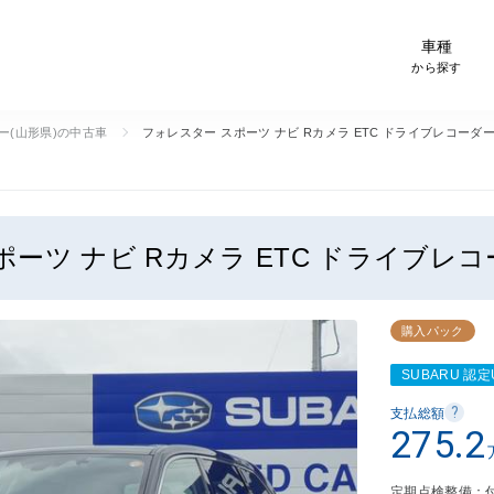
-Car検索サイト スグダス
車種
から探す
ー(山形県)の中古車
フォレスター スポーツ ナビ Rカメラ ETC ドライブレコーダ
ポーツ ナビ Rカメラ ETC ドライブレ
購入パック
SUBARU 認定U
?
支払総額
275.2
定期点検整備：