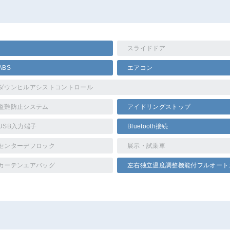
スライドドア
ABS
エアコン
ダウンヒルアシストコントロール
盗難防止システム
アイドリングストップ
USB入力端子
Bluetooth接続
センターデフロック
展示・試乗車
カーテンエアバッグ
左右独立温度調整機能付フルオート