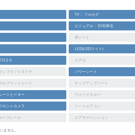
TV： フルセグ
ビジュアル： DVD再生
革シート
LED(LEDライト)
ETC2.0
エアロ
ランフラットタイヤ
パワーシート
フルフラットシート
チップアップシート
シートヒーター
ウォークスルー
フロントカメラ
シートエアコン
ルーフレール
エアサスペンション
ていません。