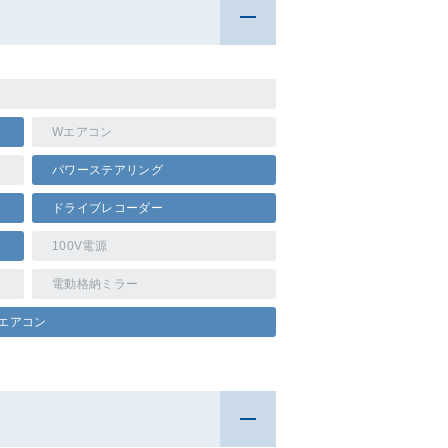
Wエアコン
パワーステアリング
ドライブレコーダー
100V電源
電動格納ミラー
エアコン