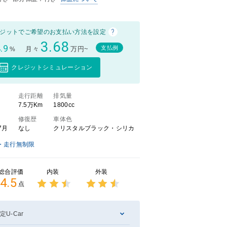
?
ジットでご希望のお支払い方法を設定
3.68
.9
支払例
月々
万円~
%
クレジットシミュレーション
）
走行距離
排気量
7.5万Km
1800cc
修復歴
車体色
7月
なし
クリスタルブラック・シリカ
・走行無制限
せ可能です！
内装
外装
総合評価
4.5
点
3点中
3点中
2.5点
2.5点
の評価
の評価
定U-Car