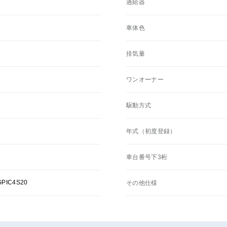
過給器
車体色
排気量
ワンオーナー
駆動方式
年式（初度登録）
車台番号下3桁
PIC4S20
その他仕様