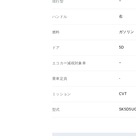
−
現行型
右
ハンドル
ガソリン
燃料
5D
ドア
−
エコカー減税対象車
-
乗車定員
CVT
ミッション
SK5D5UG
型式