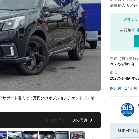
消費税込 リ済込
通常クレ
4
実質年率
年式（初度登録
2022(令和4)年
車検
2027(令和9)年0
保証付：24ヶ月
アサポート購入で２万円分のオプションチケットプレゼ
最寄のお店へお取り寄
前の写真
次の写真
SUBARU 認