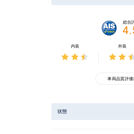
総合
4.
内装
外装
3点中
3点
2.5点
2.5
の評
の評
車両品質評価
価
価
状態