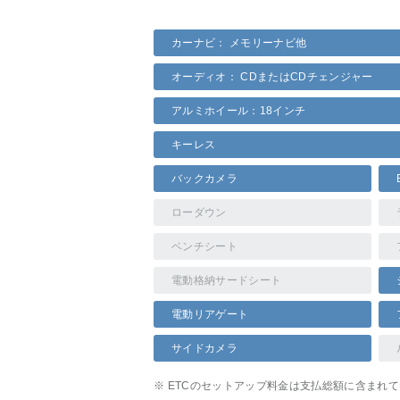
カーナビ： メモリーナビ他
オーディオ： CDまたはCDチェンジャー
アルミホイール：18インチ
キーレス
バックカメラ
ローダウン
ベンチシート
電動格納サードシート
電動リアゲート
サイドカメラ
※ ETCのセットアップ料金は支払総額に含まれ