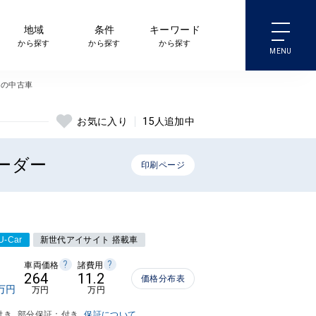
地域
条件
キーワード
から探す
から探す
から探す
ーの中古車
15
人追加中
お気に入り
コーダー
印刷ページ
-Car
新世代アイサイト 搭載車
?
?
車両価格
諸費用
264
11.2
価格分布表
万円
万円
万円
付き
部分保証：付き
保証について