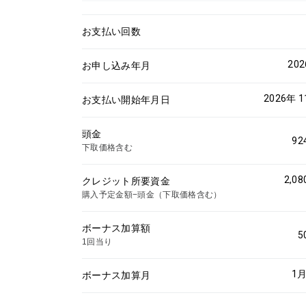
お支払い回数
20
お申し込み年月
2026年 
お支払い開始年月日
頭金
92
下取価格含む
2,08
クレジット所要資金
購入予定金額−頭金（下取価格含む）
ボーナス加算額
5
1回当り
1
月
ボーナス加算月