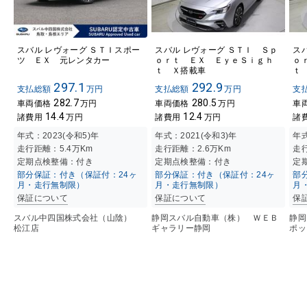
スバル レヴォーグ ＳＴＩスポー
スバル レヴォーグ ＳＴＩ Ｓｐ
ス
ツ ＥＸ 元レンタカー
ｏｒｔ ＥＸ ＥｙｅＳｉｇｈ
ｏ
ｔ Ｘ搭載車
ｔ
297.1
292.9
支払総額
万円
支払総額
万円
支
282.7
280.5
車両価格
万円
車両価格
万円
車
14.4
12.4
諸費用
万円
諸費用
万円
諸
年式：
2023(令和5)年
年式：
2021(令和3)年
年
走行距離：
5.4万K
m
走行距離：
2.6万K
m
走
定期点検整備：付き
定期点検整備：付き
定
部分保証：付き（保証付：24ヶ
部分保証：付き（保証付：24ヶ
部
月・走行無制限）
月・走行無制限）
月
保証について
保証について
保
スバル中四国株式会社（山陰）
静岡スバル自動車（株） ＷＥＢ
静岡
松江店
ギャラリー静岡
ポッ