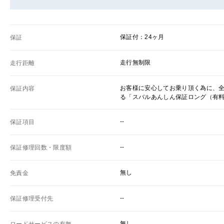
保証付：24ヶ月
保証
走行無制限
走行距離
お客様に安心してお乗り頂く為に、
保証内容
る「スバルあんしん保証ロング（有
--
保証項目
--
保証修理回数・限度額
無し
免責金
--
保証修理受付先
無し