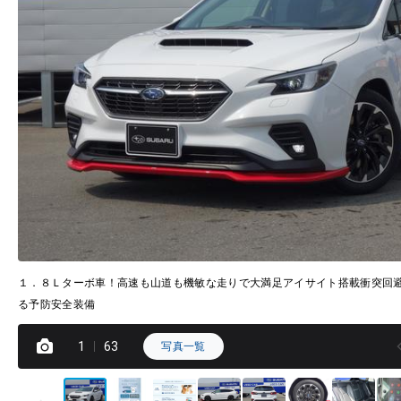
１．８Ｌターボ車！高速も山道も機敏な走りで大満足アイサイト搭載衝突回
る予防安全装備
1
63
写真一覧