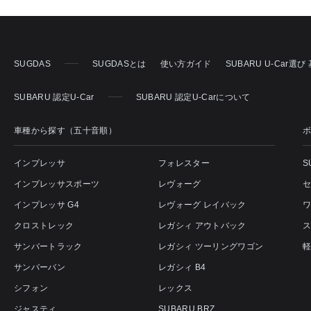
SUGDAS
SUGDASとは
使い方ガイド
SUBARU U-Car選
SUBARU 認定U-Car
SUBARU 認定U-Carについて
車種から探す（五十音順）
インプレッサ
フォレスター
S
インプレッサスポーツ
レヴォーグ
インプレッサ G4
レヴォーグ レイバック
クロストレック
レガシィ アウトバック
サンバートラック
レガシィ ツーリングワゴン
サンバーバン
レガシィ B4
シフォン
レックス
ジャスティ
SUBARU BRZ