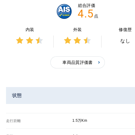
総合評価
4.5
点
内装
外装
修復歴
なし
3点中
3点中
2.5点
2.5点
の評
の評
車両品質評価書
価
価
状態
1.5万Km
走行距離