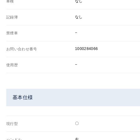
なし
車検
なし
記録簿
−
禁煙車
1000284066
お問い合わせ番号
−
使用歴
基本仕様
〇
現行型
右
ハンドル