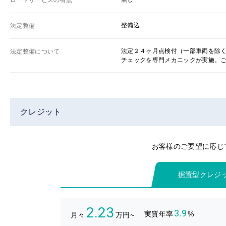
ロードサービスの有無
整備込
法定整備
法定２４ヶ月点検付（一部車両を除
法定整備について
チェックを専門メカニックが実施。
クレジット
お客様のご要望に応じ
据置型クレジ
2.23
3.9
実質年率
%
月々
万円~