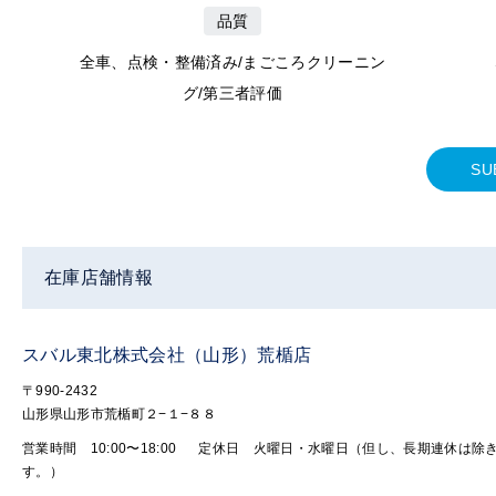
品質
全車、点検・整備済み/まごころクリーニン
グ/第三者評価
SU
在庫店舗情報
スバル東北株式会社（山形）荒楯店
〒990-2432
山形県山形市荒楯町２−１−８８
営業時間 10:00〜18:00
定休日 火曜日・水曜日（但し、長期連休は除
す。）