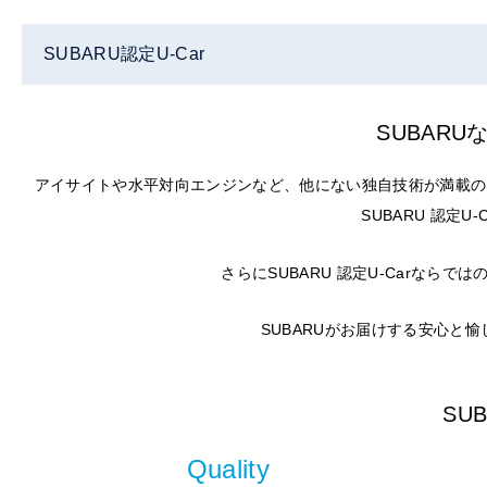
SUBARU認定U-Car
SUBAR
アイサイトや水平対向エンジンなど、他にない独自技術が満載の
SUBARU 認定
さらにSUBARU 認定U-Carな
SUBARUがお届けする安心と
SU
Quality