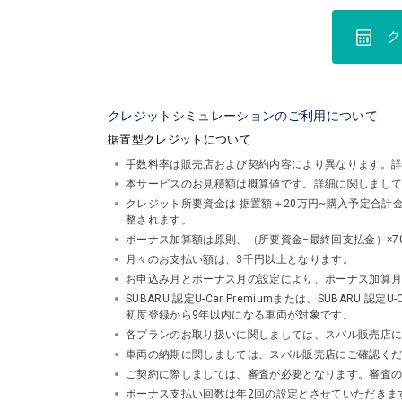
ク
クレジットシミュレーションのご利用について
据置型クレジットについて
手数料率は販売店および契約内容により異なります。
本サービスのお見積額は概算値です。詳細に関しまし
クレジット所要資金は 据置額＋20万円~購入予定合
整されます。
ボーナス加算額は原則、（所要資金−最終回支払金）×7
月々のお支払い額は、3千円以上となります。
お申込み月とボーナス月の設定により、ボーナス加算
SUBARU 認定U-Car Premiumまたは、SUBA
初度登録から9年以内になる車両が対象です。
各プランのお取り扱いに関しましては、スバル販売店
車両の納期に関しましては、スバル販売店にご確認く
ご契約に際しましては、審査が必要となります。審査
ボーナス支払い回数は年2回の設定とさせていただきま