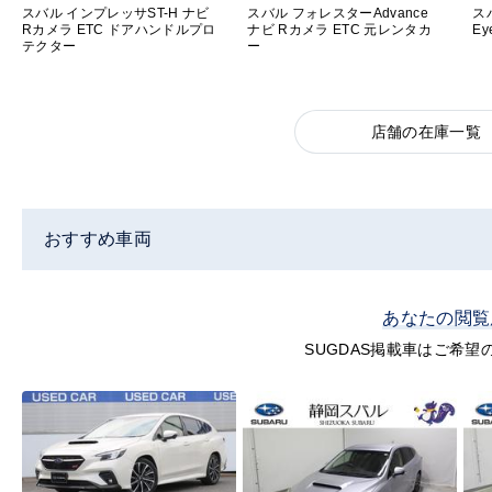
スバル インプレッサST-H ナビ
スバル フォレスターAdvance
ス
Rカメラ ETC ドアハンドルプロ
ナビ Rカメラ ETC 元レンタカ
Ey
テクター
ー
店舗の在庫一覧
おすすめ車両
あなたの閲覧
SUGDAS掲載車はご希