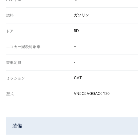
ガソリン
燃料
5D
ドア
−
エコカー減税対象車
-
乗車定員
CVT
ミッション
VN5C5VGGAC6Y20
型式
装備