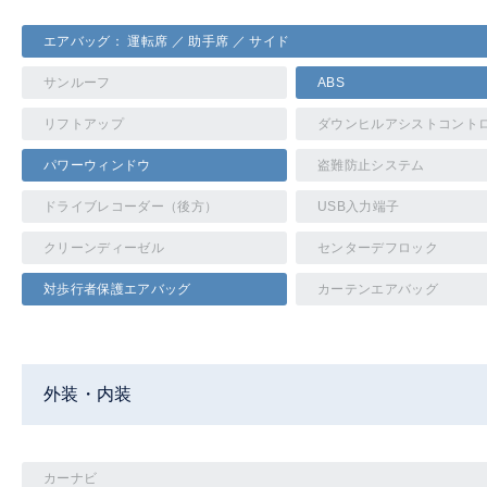
エアバッグ： 運転席 ／ 助手席 ／ サイド
サンルーフ
ABS
リフトアップ
ダウンヒルアシストコント
パワーウィンドウ
盗難防止システム
ドライブレコーダー（後方）
USB入力端子
クリーンディーゼル
センターデフロック
対歩行者保護エアバッグ
カーテンエアバッグ
外装・内装
カーナビ