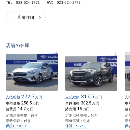
TEL 023-624-1771
FAX 023-624-1777
店舗詳細
店舗の在庫
272.7
317.5
支払総額
万円
支払総額
万円
支
258.5
302.5
車両価格
万円
車両価格
万円
車
14.2
15
諸費用
万円
諸費用
万円
諸
定期点検整備：付き
定期点検整備：付き
定
部分保証：付き
部分保証：付き
部
保証について
保証について
保