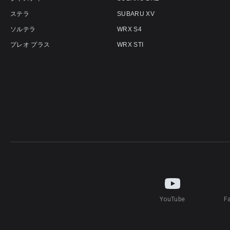
ステラ
SUBARU XV
ソルテラ
WRX S4
プレオ プラス
WRX STI
YouTube
F