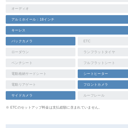
オーディオ
アルミホイール：18インチ
キーレス
バックカメラ
ETC
ローダウン
ランフラットタイヤ
ベンチシート
フルフラットシート
電動格納サードシート
シートヒーター
電動リアゲート
フロントカメラ
サイドカメラ
ルーフレール
※ ETCのセットアップ料金は支払総額に含まれていません。