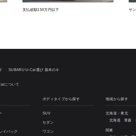
支払総額150万円以下
サ
ド
SUBARU U-Car選び 基本のキ
Carについて
ボディタイプから探す
地域から探す
ー
SUV
北海道・東北
北海道
青森
セダン
関東
 レイバック
ワゴン