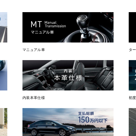
マニュアル車
タ
内装本革仕様
初度