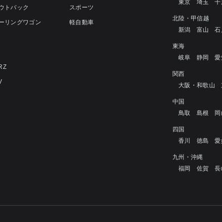
東京
埼玉
千
アウトバック
スポーツ
北陸・甲信越
ツーリングワゴン
軽自動車
新潟
富山
石
4
東海
岐阜
静岡
愛
RZ
関西
V
大阪・和歌山
中国
鳥取
島根
岡
四国
香川
徳島
愛
九州・沖縄
福岡
佐賀
長