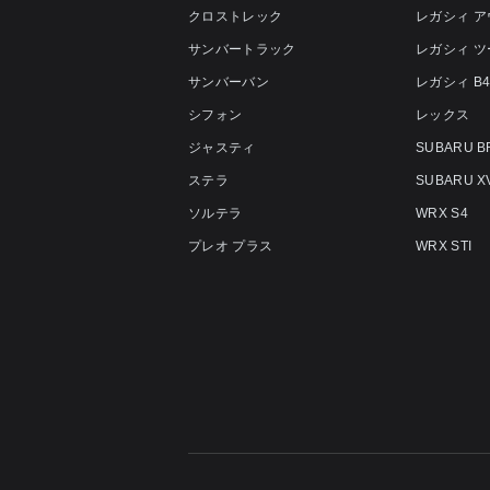
クロストレック
レガシィ 
サンバートラック
レガシィ 
サンバーバン
レガシィ B
シフォン
レックス
ジャスティ
SUBARU B
ステラ
SUBARU X
ソルテラ
WRX S4
プレオ プラス
WRX STI