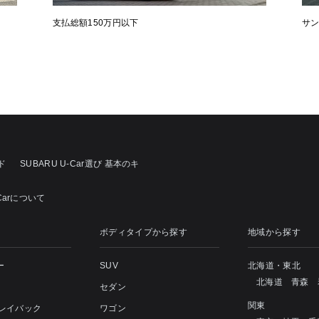
支払総額150万円以下
サ
ド
SUBARU U-Car選び 基本のキ
Carについて
ボディタイプから探す
地域から探す
ー
SUV
北海道・東北
北海道
青森
セダン
関東
 レイバック
ワゴン