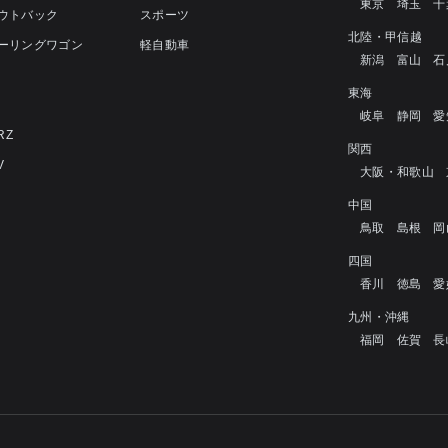
東京
埼玉
千
アウトバック
スポーツ
北陸・甲信越
ツーリングワゴン
軽自動車
新潟
富山
石
4
東海
岐阜
静岡
愛
RZ
関西
V
大阪・和歌山
中国
鳥取
島根
岡
四国
香川
徳島
愛
九州・沖縄
福岡
佐賀
長