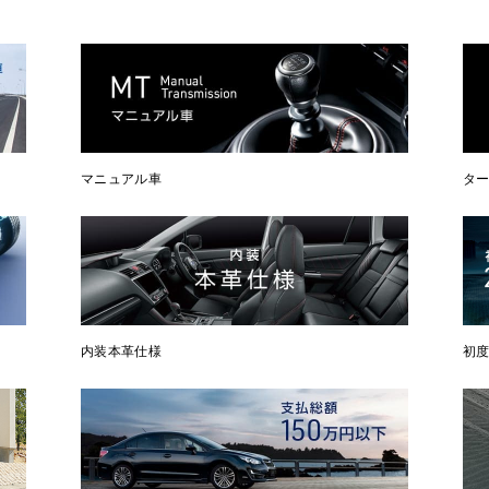
マニュアル車
タ
内装本革仕様
初度