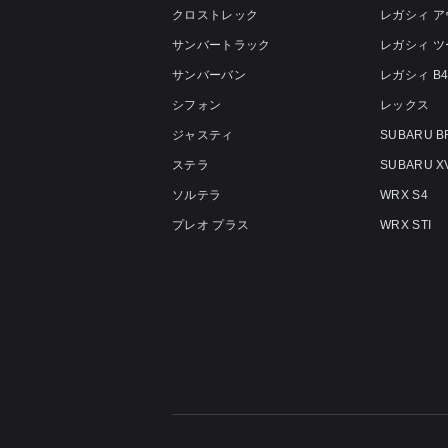
クロストレック
レガシィ 
サンバートラック
レガシィ 
サンバーバン
レガシィ B
シフォン
レックス
ジャスティ
SUBARU B
ステラ
SUBARU X
ソルテラ
WRX S4
プレオ プラス
WRX STI