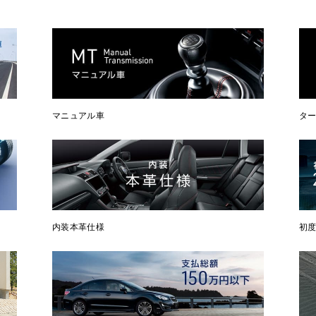
マニュアル車
タ
内装本革仕様
初度