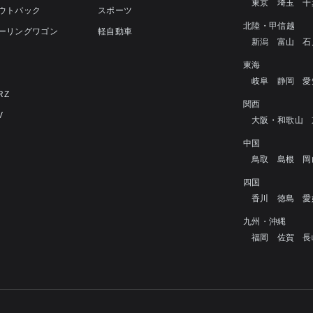
東京
埼玉
千
アウトバック
スポーツ
北陸・甲信越
ツーリングワゴン
軽自動車
新潟
富山
石
4
東海
岐阜
静岡
愛
RZ
関西
V
大阪・和歌山
中国
鳥取
島根
岡
四国
香川
徳島
愛
九州・沖縄
福岡
佐賀
長