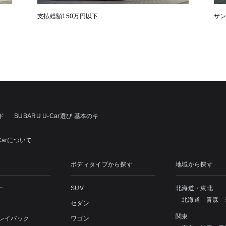
支払総額150万円以下
サ
ド
SUBARU U-Car選び 基本のキ
Carについて
ボディタイプから探す
地域から探す
ー
SUV
北海道・東北
北海道
青森
セダン
関東
 レイバック
ワゴン