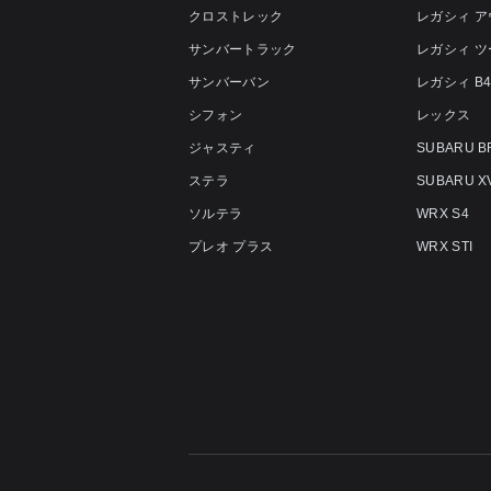
クロストレック
レガシィ 
サンバートラック
レガシィ 
サンバーバン
レガシィ B
シフォン
レックス
ジャスティ
SUBARU B
ステラ
SUBARU X
ソルテラ
WRX S4
プレオ プラス
WRX STI