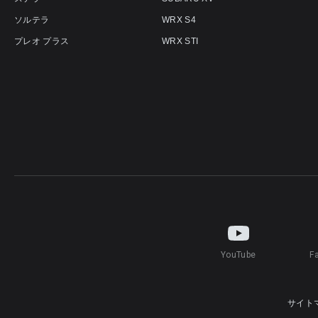
ソルテラ
WRX S4
プレオ プラス
WRX STI
YouTube
F
サイト