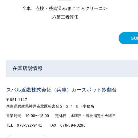
全車、点検・整備済み/まごころクリーニン
グ/第三者評価
SU
在庫店舗情報
スバル近畿株式会社（兵庫）カースポット鈴蘭台
〒651-1147
兵庫県兵庫県神戸市北区松宮台２−２７−６（事務所
営業時間 10:00〜18:00
定休日 水曜日・当社指定の火曜日
TEL 078-592-9441
FAX 078-594-0296