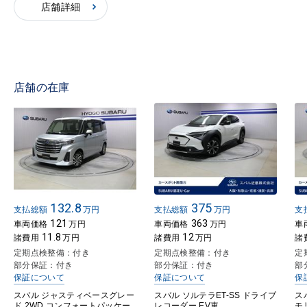
店舗詳細
店舗の在庫
132.8
375
支払総額
万円
支払総額
万円
支
121
363
車両価格
万円
車両価格
万円
車
11.8
12
諸費用
万円
諸費用
万円
諸
定期点検整備：付き
定期点検整備：付き
定
部分保証：付き
部分保証：付き
部
保証について
保証について
保
スバル ジャスティベースグレー
スバル ソルテラET-SS ドライブ
スバ
ド 2WD コンフォートパッケー
レコーダー EV車
モ