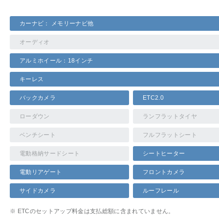
カーナビ： メモリーナビ他
オーディオ
アルミホイール：18インチ
キーレス
バックカメラ
ETC2.0
ローダウン
ランフラットタイヤ
ベンチシート
フルフラットシート
電動格納サードシート
シートヒーター
電動リアゲート
フロントカメラ
サイドカメラ
ルーフレール
※ ETCのセットアップ料金は支払総額に含まれていません。