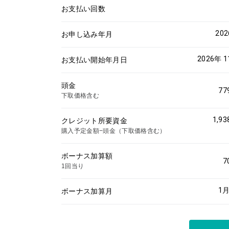
お支払い回数
20
お申し込み年月
2026年 
お支払い開始年月日
頭金
77
下取価格含む
1,93
クレジット所要資金
購入予定金額−頭金（下取価格含む）
ボーナス加算額
7
1回当り
1
月
ボーナス加算月