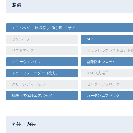
装備
エアバッグ： 運転席 ／ 助手席 ／ サイド
サンルーフ
ABS
リフトアップ
ダウンヒルアシストコント
パワーウィンドウ
盗難防止システム
ドライブレコーダー（後方）
USB入力端子
クリーンディーゼル
センターデフロック
対歩行者保護エアバッグ
カーテンエアバッグ
外装・内装