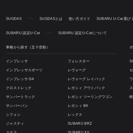
SUGDAS
SUGDASとは
使い方ガイド
SUBARU U-Car選
SUBARU 認定U-Car
SUBARU 認定U-Carについて
車種から探す（五十音順）
インプレッサ
フォレスター
S
インプレッサスポーツ
レヴォーグ
インプレッサ G4
レヴォーグ レイバック
クロストレック
レガシィ アウトバック
サンバートラック
レガシィ ツーリングワゴン
サンバーバン
レガシィ B4
シフォン
レックス
ジャスティ
SUBARU BRZ
ステラ
SUBARU XV