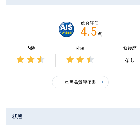
総合評価
4.5
点
内装
外装
修復歴
なし
3点中
3点中
2.5点
2.5点
の評
の評
車両品質評価書
価
価
状態