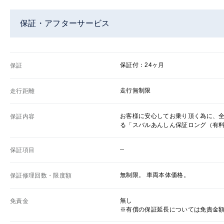
保証・アフターサービス
保証付：24ヶ月
保証
走行無制限
走行距離
お客様に安心してお乗り頂く為に、
保証内容
る「スバルあんしん保証ロング（有
--
保証項目
無制限。 車両本体価格。
保証修理回数・限度額
無し
免責金
※有償の保証延長については免責金額