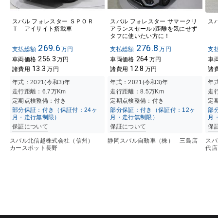
スバル フォレスター ＳＰＯＲ
スバル フォレスター サマークリ
ス
Ｔ アイサイト搭載車
アランスセール♪距離を気にせず
タフに使いたい方に！
269.6
276.8
支払総額
万円
支払総額
万円
支
256.3
264
車両価格
万円
車両価格
万円
車
13.3
12.8
諸費用
万円
諸費用
万円
諸
年式：
2021(令和3)年
年式：
2021(令和3)年
年
走行距離：
6.7万K
m
走行距離：
8.5万K
m
走
定期点検整備：付き
定期点検整備：付き
定
部分保証：付き（保証付：24ヶ
部分保証：付き（保証付：12ヶ
部
月・走行無制限）
月・走行無制限）
月
保証について
保証について
保
スバル北信越株式会社（信州）
静岡スバル自動車（株） 三島店
スバ
カースポット長野
代店