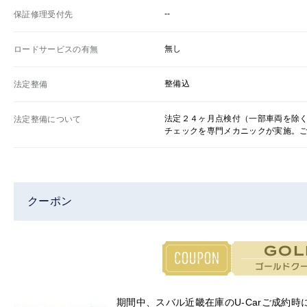
--
保証修理受付先
無し
ロードサービスの有無
整備込
法定整備
法定２４ヶ月点検付（一部車両を除
法定整備について
チェックを専門メカニックが実施。
クーポン
期間中、スバル近畿在庫のU-Carご成約時