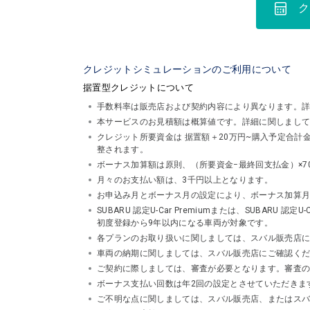
ク
クレジットシミュレーションのご利用について
据置型クレジットについて
手数料率は販売店および契約内容により異なります。
本サービスのお見積額は概算値です。詳細に関しまし
クレジット所要資金は 据置額＋20万円~購入予定合
整されます。
ボーナス加算額は原則、（所要資金−最終回支払金）×7
月々のお支払い額は、3千円以上となります。
お申込み月とボーナス月の設定により、ボーナス加算
SUBARU 認定U-Car Premiumまたは、SUBA
初度登録から9年以内になる車両が対象です。
各プランのお取り扱いに関しましては、スバル販売店
車両の納期に関しましては、スバル販売店にご確認く
ご契約に際しましては、審査が必要となります。審査
ボーナス支払い回数は年2回の設定とさせていただきま
ご不明な点に関しましては、スバル販売店、またはスバルフ