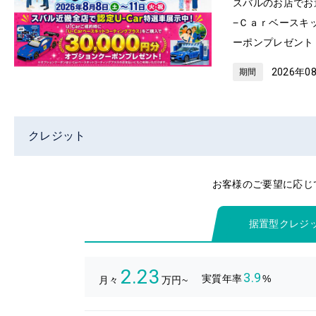
スバルのお店でお
−Ｃａｒベースキ
ーポンプレゼント
2026年0
期間
クレジット
お客様のご要望に応じ
据置型クレジ
2.23
3.9
実質年率
%
月々
万円~