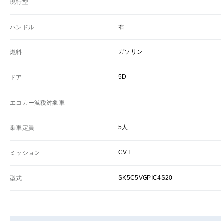
−
現行型
右
ハンドル
ガソリン
燃料
5D
ドア
−
エコカー減税対象車
5人
乗車定員
CVT
ミッション
SK5C5VGPIC4S20
型式