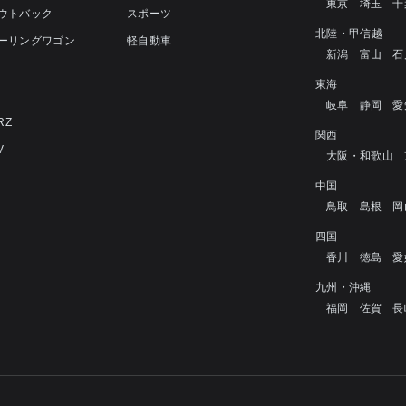
東京
埼玉
千
アウトバック
スポーツ
北陸・甲信越
ツーリングワゴン
軽自動車
新潟
富山
石
4
東海
岐阜
静岡
愛
RZ
関西
V
大阪・和歌山
中国
鳥取
島根
岡
四国
香川
徳島
愛
九州・沖縄
福岡
佐賀
長