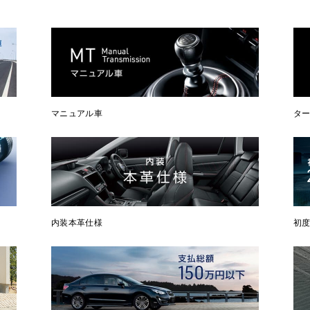
マニュアル車
タ
内装本革仕様
初度