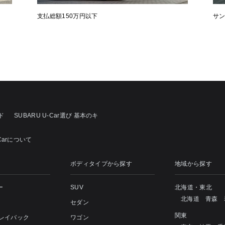
支払総額150万円以下
サ
ド
SUBARU U-Car選び 基本のキ
Carについて
ボディタイプから探す
地域から探す
ー
SUV
北海道・東北
北海道
青森
セダン
関東
 レイバック
ワゴン