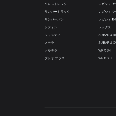
クロストレック
レガシィ 
サンバートラック
レガシィ 
サンバーバン
レガシィ B
シフォン
レックス
ジャスティ
SUBARU B
ステラ
SUBARU X
ソルテラ
WRX S4
プレオ プラス
WRX STI