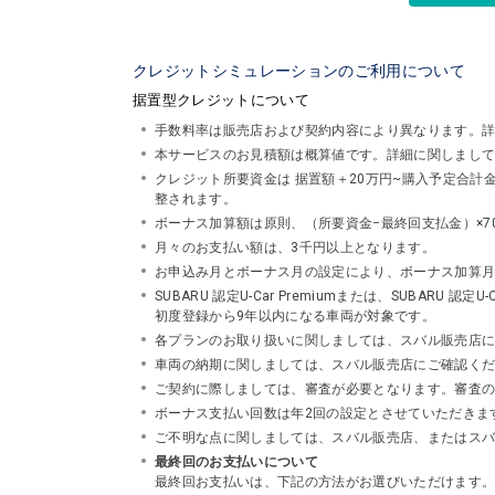
クレジットシミュレーションのご利用について
据置型クレジットについて
手数料率は販売店および契約内容により異なります。
本サービスのお見積額は概算値です。詳細に関しまし
クレジット所要資金は 据置額＋20万円~購入予定合
整されます。
ボーナス加算額は原則、（所要資金−最終回支払金）×7
月々のお支払い額は、3千円以上となります。
お申込み月とボーナス月の設定により、ボーナス加算
SUBARU 認定U-Car Premiumまたは、SUBA
初度登録から9年以内になる車両が対象です。
各プランのお取り扱いに関しましては、スバル販売店
車両の納期に関しましては、スバル販売店にご確認く
ご契約に際しましては、審査が必要となります。審査
ボーナス支払い回数は年2回の設定とさせていただきま
ご不明な点に関しましては、スバル販売店、またはスバルフ
最終回のお支払いについて
最終回お支払いは、下記の方法がお選びいただけます