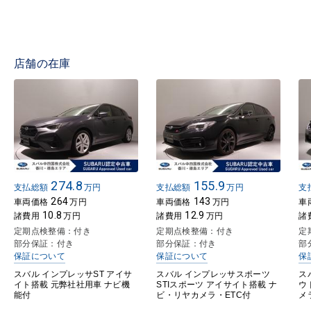
店舗の在庫
274.8
155.9
支払総額
万円
支払総額
万円
支
264
143
車両価格
万円
車両価格
万円
車
10.8
12.9
諸費用
万円
諸費用
万円
諸
定期点検整備：付き
定期点検整備：付き
定
部分保証：付き
部分保証：付き
部
保証について
保証について
保
スバル インプレッサST アイサ
スバル インプレッサスポーツ
ス
イト搭載 元弊社社用車 ナビ機
STIスポーツ アイサイト搭載 ナ
ウ
能付
ビ・リヤカメラ・ETC付
メ