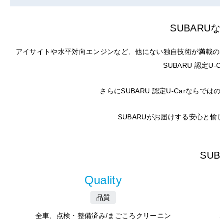
SUBAR
アイサイトや水平対向エンジンなど、他にない独自技術が満載の
SUBARU 認定
さらにSUBARU 認定U-Carな
SUBARUがお届けする安心と
SU
Quality
品質
全車、点検・整備済み/まごころクリーニン