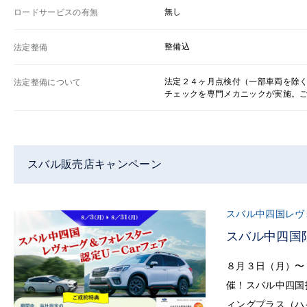
無し
ロードサービスの有無
整備込
法定整備
法定２４ヶ月点検付（一部車両を除
法定整備について
チェックを専門メカニックが実施。
スバル販売店キャンペーン
スバル中四国レヴ
スバル中四国
８月３日（月）〜
催！スバル中四国
ィングプラス（ハ