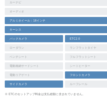
カーナビ
オーディオ
アルミホイール：18インチ
キーレス
バックカメラ
ETC2.0
ローダウン
ランフラットタイヤ
ベンチシート
フルフラットシート
電動格納サードシート
シートヒーター
電動リアゲート
フロントカメラ
サイドカメラ
ルーフレール
※ ETCのセットアップ料金は支払総額に含まれていません。