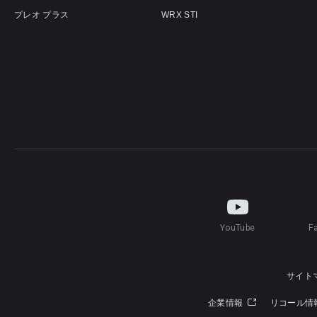
プレオ プラス
WRX STI
YouTube
F
サイト
企業情報
リコール情