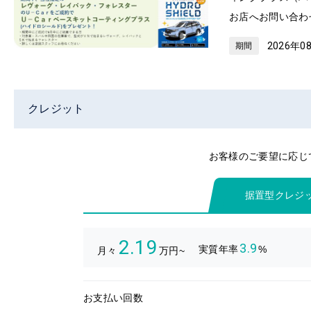
お店へお問い合わ
2026年0
期間
クレジット
お客様のご要望に応じ
据置型クレジ
2.19
3.9
実質年率
%
月々
万円~
お支払い回数