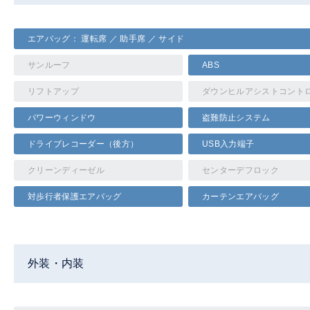
エアバッグ： 運転席 ／ 助手席 ／ サイド
サンルーフ
ABS
リフトアップ
ダウンヒルアシストコント
パワーウィンドウ
盗難防止システム
ドライブレコーダー（後方）
USB入力端子
クリーンディーゼル
センターデフロック
対歩行者保護エアバッグ
カーテンエアバッグ
外装・内装