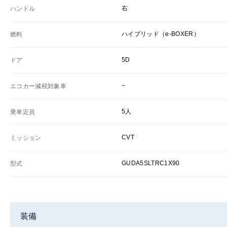
右
ハンドル
ハイブリッド（e-BOXER）
燃料
5D
ドア
−
エコカー減税対象車
5人
乗車定員
CVT
ミッション
GUDA5SLTRC1X90
型式
装備