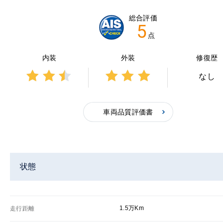
総合評価
5
点
内装
外装
修復歴
なし
3点中
3点中
2.5点
3点の
の評
評価
車両品質評価書
価
状態
1.5万Km
走行距離