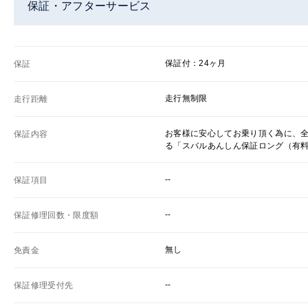
保証・アフターサービス
保証付：24ヶ月
保証
走行無制限
走行距離
お客様に安心してお乗り頂く為に、
保証内容
る「スバルあんしん保証ロング（有
--
保証項目
--
保証修理回数・限度額
無し
免責金
--
保証修理受付先