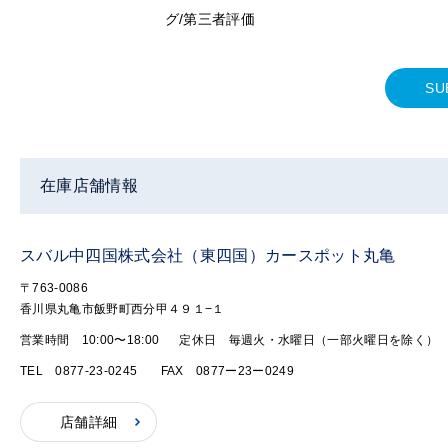
グ/第三者評価
SU
在庫店舗情報
スバル中四国株式会社（東四国）カースポット丸亀
〒763-0086
香川県丸亀市飯野町西分甲４９１−１
営業時間 10:00〜18:00
定休日 毎週火・水曜日（一部火曜日を除く）
TEL 0877-23-0245
FAX 0877ー23ー0249
店舗詳細