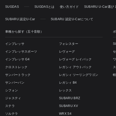
SUGDAS
SUGDASとは
使い方ガイド
SUBARU U-Car選
SUBARU 認定U-Car
SUBARU 認定U-Carについて
車種から探す（五十音順）
インプレッサ
フォレスター
S
インプレッサスポーツ
レヴォーグ
インプレッサ G4
レヴォーグ レイバック
クロストレック
レガシィ アウトバック
サンバートラック
レガシィ ツーリングワゴン
サンバーバン
レガシィ B4
シフォン
レックス
ジャスティ
SUBARU BRZ
ステラ
SUBARU XV
ソルテラ
WRX S4