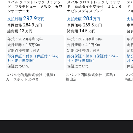
スバル クロストレック リミテッ
スバル クロストレック リミテッ
ス
ド マルチビュー ＡＷＤ ★ワ
ド 新品タイヤ交換付 １１．６
ド
ンオーナー★
ナビレスディスプレイ
フ
297.9
284
支払総額
万円
支払総額
万円
支
284.9
269.5
車両価格
万円
車両価格
万円
車
13
14.5
諸費用
万円
諸費用
万円
諸
年式：
2023(令和5)年
年式：
2023(令和5)年
年
走行距離：
1.5万K
m
走行距離：
4.1万K
m
走
定期点検整備：付き
定期点検整備：付き
定
部分保証：付き（保証付：24ヶ
部分保証：付き（保証付：24ヶ
部
月・走行無制限）
月・走行無制限）
月
保証について
保証について
保
スバル北信越株式会社（北陸）
スバル中四国株式会社（広島）
ス
カースポットとやま
福山店
福山