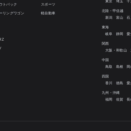
東京
埼玉
千
アウトバック
スポーツ
北陸・甲信越
ツーリングワゴン
軽自動車
新潟
富山
石
4
東海
岐阜
静岡
愛
RZ
関西
V
大阪・和歌山
中国
鳥取
島根
岡
四国
香川
徳島
愛
九州・沖縄
福岡
佐賀
長