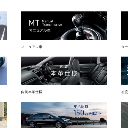
マニュアル車
タ
内装本革仕様
初度