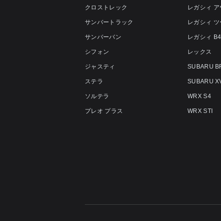
クロストレック
レガシィ 
サンバートラック
レガシィ 
サンバーバン
レガシィ B
シフォン
レックス
ジャスティ
SUBARU B
ステラ
SUBARU X
ソルテラ
WRX S4
プレオ プラス
WRX STI