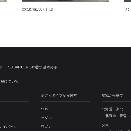
支払総額150万円以下
サ
ド
SUBARU U-Car選び 基本のキ
Carについて
ボディタイプから探す
地域から探す
ー
SUV
北海道・東北
北海道
青森
セダン
関東
 レイバック
ワゴン