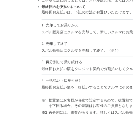
ご不明な点に関しましては、スバル販売店、またはスバルフ
最終回のお支払いについて
最終回お支払いは、下記の方法がお選びいただけます
1.
売却してお乗りかえ
スバル販売店にクルマを売却して、新しいクルマにお乗
2.
売却して終了
スバル販売店にクルマを売却して終了。（※1）
3.
再分割して乗り続ける
最終回お支払い額をクレジット契約で分割払いしてクル
4.
一括払い（口座引落）
最終回お支払い額を一括払いすることでクルマにその
据置額はお客様が任意で設定するもので、据置額で
を下回る場合、その差額はお客様のご負担となりま
再分割には、審査があります。詳しくはスバル販売