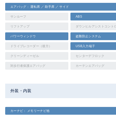
エアバッグ： 運転席 ／ 助手席 ／ サイド
サンルーフ
ABS
リフトアップ
ダウンヒルアシストコント
パワーウィンドウ
盗難防止システム
ドライブレコーダー（後方）
USB入力端子
クリーンディーゼル
センターデフロック
対歩行者保護エアバッグ
カーテンエアバッグ
外装・内装
カーナビ： メモリーナビ他