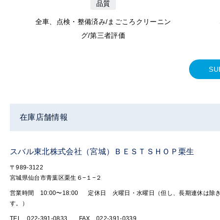
品質
全車、点検・整備済み/まごころクリーニン
グ/第三者評価
SU
在庫店舗情報
スバル東北株式会社（宮城）ＢＥＳＴＳＨＯＰ栗生
〒989-3122
宮城県仙台市青葉区栗生６−１−２
営業時間 10:00〜18:00
定休日 火曜日・水曜日（但し、長期連休は除
す。）
TEL 022-391-0833
FAX 022-391-0339