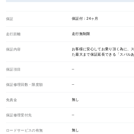
保証付：24ヶ月
保証
走行無制限
走行距離
お客様に安心してお乗り頂く為に、
保証内容
た最大まで保証延長できる「スバル
--
保証項目
--
保証修理回数・限度額
無し
免責金
--
保証修理受付先
無し
ロードサービスの有無