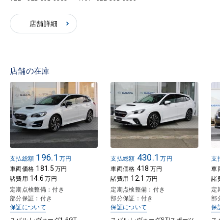
店舗詳細
店舗の在庫
196.1
430.1
支払総額
万円
支払総額
万円
支
181.5
418
車両価格
万円
車両価格
万円
車
14.6
12.1
諸費用
万円
諸費用
万円
諸
定期点検整備：付き
定期点検整備：付き
定
部分保証：付き
部分保証：付き
部
保証について
保証について
保