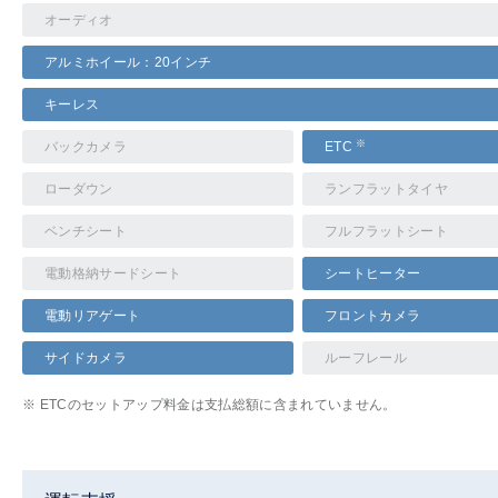
オーディオ
アルミホイール：20インチ
キーレス
※
バックカメラ
ETC
ローダウン
ランフラットタイヤ
ベンチシート
フルフラットシート
電動格納サードシート
シートヒーター
電動リアゲート
フロントカメラ
サイドカメラ
ルーフレール
※ ETCのセットアップ料金は支払総額に含まれていません。