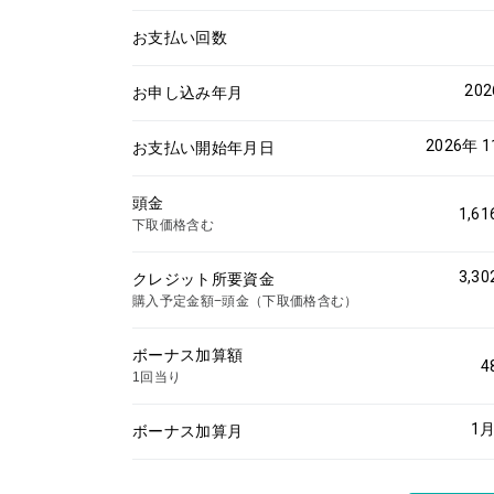
お支払い回数
20
お申し込み年月
2026年 
お支払い開始年月日
頭金
1,61
下取価格含む
3,30
クレジット所要資金
購入予定金額−頭金（下取価格含む）
ボーナス加算額
4
1回当り
1
月
ボーナス加算月