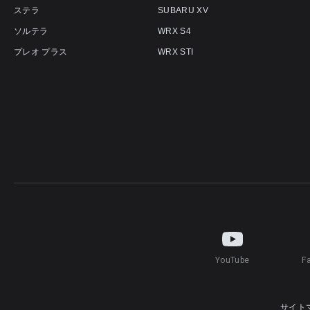
ステラ
SUBARU XV
ソルテラ
WRX S4
プレオ プラス
WRX STI
YouTube
F
サイト