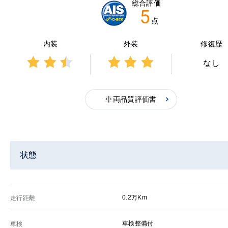
総合評価
5
点
内装
外装
修復歴
なし
3点中
3点中
2.5点
3点の
の評
評価
車両品質評価書
価
状態
0.2万Km
走行距離
車検整備付
車検