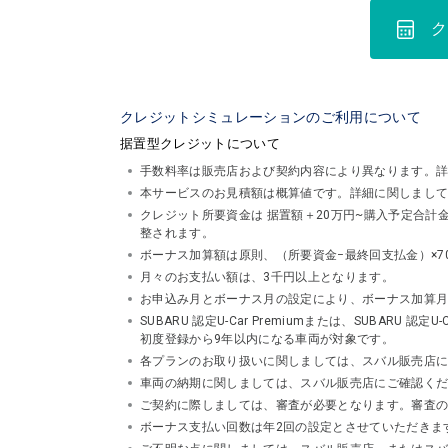
ク
クレジットシミュレーションのご利用について
据置型クレジットについて
手数料率は販売店および契約内容により異なります。
本サービスのお見積額は概算値です。詳細に関しまし
クレジット所要資金は 据置額＋20万円~購入予定合
整されます。
ボーナス加算額は原則、（所要資金−最終回支払金）×7
月々のお支払い額は、3千円以上となります。
お申込み月とボーナス月の設定により、ボーナス加算
SUBARU 認定U-Car Premiumまたは、SUBA
初度登録から9年以内になる車両が対象です。
各プランのお取り扱いに関しましては、スバル販売店
車両の納期に関しましては、スバル販売店にご確認く
ご契約に際しましては、審査が必要となります。審査
ボーナス支払い回数は年2回の設定とさせていただきま