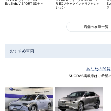
スバル レヴォーグ1.6GT
スバル レヴォーグSTIスポーツ
ス
EyeSight V-SPORT SDナビ
R EXブラックインテリアセレク
Ey
ション
ラ
店舗の在庫一覧
おすすめ車両
あなたの閲覧
SUGDAS掲載車はご希