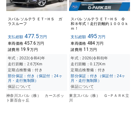
スバル ソルテラ ＥＴ−ＨＳ ガ
スバル ソルテラ ＥＴ−ＨＳ 令
ラスルーフ
和８年式！走行距離約１０００ｋ
ｍ！
477.5
495
支払総額
万円
支払総額
万円
457.6
484
車両価格
万円
車両価格
万円
19.9
11
諸費用
万円
諸費用
万円
年式：
2022(令和4)年
年式：
2026(令和8)年
走行距離：
2.6万K
m
走行距離：
0.1万K
m
定期点検整備：付き
定期点検整備：付き
部分保証：付き（保証付：24ヶ
部分保証：付き（保証付：24ヶ
月・走行無制限）
月・走行無制限）
保証について
保証について
神奈川スバル（株） カースポッ
東京スバル（株） Ｇ−ＰＡＲＫ立
ト新百合ヶ丘
川