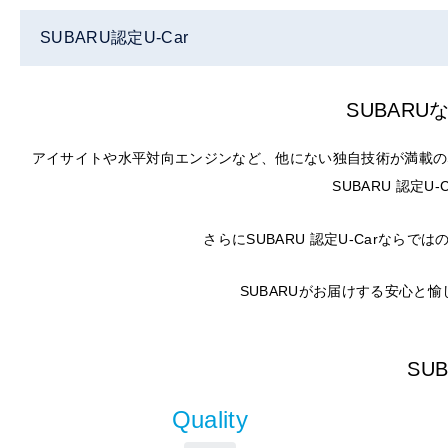
SUBARU認定U-Car
SUBAR
アイサイトや水平対向エンジンなど、他にない独自技術が満載の
SUBARU 認定
さらにSUBARU 認定U-Carな
SUBARUがお届けする安心と
SU
Quality