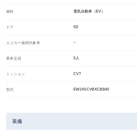
電気自動車（EV）
燃料
5D
ドア
−
エコカー減税対象車
5人
乗車定員
CVT
ミッション
EW2A5CVBXCBB40
型式
装備