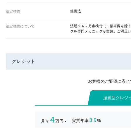
整備込
法定整備
法廷２４ヶ月点検付（一部車両を除
法定整備について
クを専門メカニックが実施。ご満足
クレジット
お客様のご要望に応じ
据置型クレジ
4
3.9
実質年率
%
月々
万円~