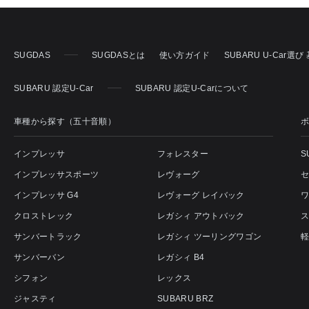
SUGDAS
SUGDASとは
使い方ガイド
SUBARU U-Car選
SUBARU 認定U-Car
SUBARU 認定U-Carについて
車種から探す（五十音順）
インプレッサ
フォレスター
S
インプレッサスポーツ
レヴォーグ
インプレッサ G4
レヴォーグ レイバック
クロストレック
レガシィ アウトバック
サンバートラック
レガシィ ツーリングワゴン
サンバーバン
レガシィ B4
シフォン
レックス
ジャスティ
SUBARU BRZ