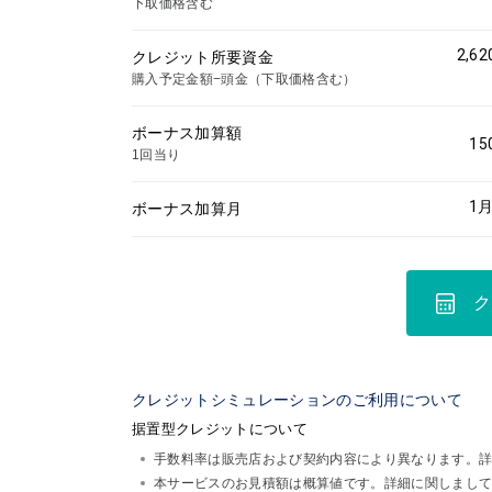
下取価格含む
2,62
クレジット所要資金
購入予定金額−頭金（下取価格含む）
ボーナス加算額
15
1回当り
1
月
ボーナス加算月
ク
クレジットシミュレーションのご利用について
据置型クレジットについて
手数料率は販売店および契約内容により異なります。
本サービスのお見積額は概算値です。詳細に関しまし