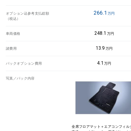
266.1
オプション込参考支払総額
万円
（税込）
248.1
車両価格
万円
13.9
諸費用
万円
4.1
パックオプション費用
万円
写真／パック内容
全席フロアマット＋エアコンフィル