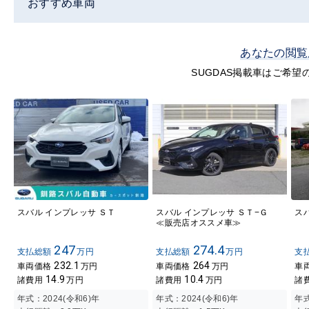
おすすめ車両
あなたの閲覧
SUGDAS掲載車はご希
スバル インプレッサ ＳＴ
スバル インプレッサ ＳＴ−Ｇ
ス
≪販売店オススメ車≫
247
274.4
支払総額
万円
支払総額
万円
支
232.1
264
車両価格
万円
車両価格
万円
車
14.9
10.4
諸費用
万円
諸費用
万円
諸
年式：
2024(令和6)年
年式：
2024(令和6)年
年