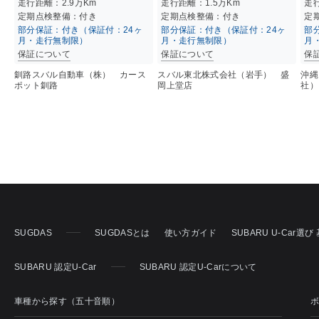
走行距離：
2.9万K
m
走行距離：
1.5万K
m
走
定期点検整備：付き
定期点検整備：付き
定
部分保証：付き（保証付：24ヶ
部分保証：付き（保証付：24ヶ
部
月・走行無制限）
月・走行無制限）
月
保証について
保証について
保
釧路スバル自動車（株） カース
スバル東北株式会社（岩手） 盛
沖縄
ポット釧路
岡上堂店
社）
SUGDAS
SUGDASとは
使い方ガイド
SUBARU U-Car選
SUBARU 認定U-Car
SUBARU 認定U-Carについて
車種から探す（五十音順）