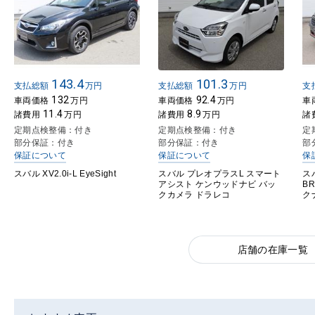
143.4
101.3
支払総額
万円
支払総額
万円
支
132
92.4
車両価格
万円
車両価格
万円
車
11.4
8.9
諸費用
万円
諸費用
万円
諸
定期点検整備：付き
定期点検整備：付き
定
部分保証：付き
部分保証：付き
部
保証について
保証について
保
スバル XV2.0i-L EyeSight
スバル プレオプラスL スマート
ス
アシスト ケンウッドナビ バッ
B
クカメラ ドラレコ
ク
店舗の在庫一覧