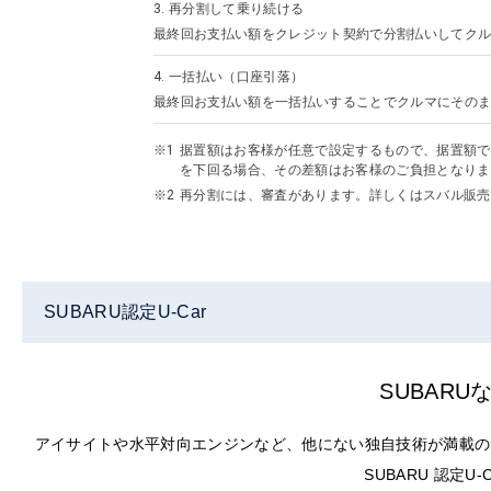
3.
再分割して乗り続ける
最終回お支払い額をクレジット契約で分割払いしてクル
4.
一括払い（口座引落）
最終回お支払い額を一括払いすることでクルマにその
据置額はお客様が任意で設定するもので、据置額で
を下回る場合、その差額はお客様のご負担となりま
再分割には、審査があります。詳しくはスバル販売
SUBARU認定U-Car
SUBAR
アイサイトや水平対向エンジンなど、他にない独自技術が満載の
SUBARU 認定