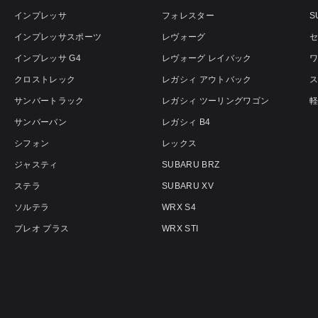
インプレッサ
フォレスター
S
インプレッサスポーツ
レヴォーグ
インプレッサ G4
レヴォーグ レイバック
クロストレック
レガシィ アウトバック
サンバートラック
レガシィ ツーリングワゴン
サンバーバン
レガシィ B4
シフォン
レックス
ジャスティ
SUBARU BRZ
ステラ
SUBARU XV
ソルテラ
WRX S4
プレオ プラス
WRX STI