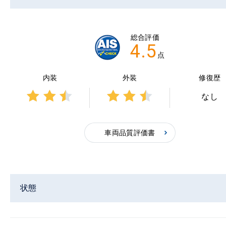
総合評価
4.5
点
内装
外装
修復歴
なし
3点中
3点中
2.5点
2.5点
の評
の評
車両品質評価書
価
価
状態