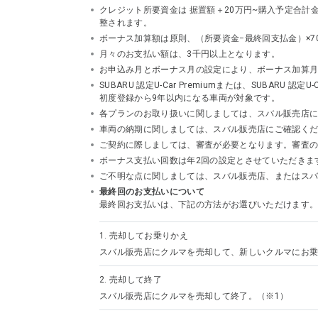
クレジット所要資金は 据置額＋20万円~購入予定合
整されます。
ボーナス加算額は原則、（所要資金−最終回支払金）×7
月々のお支払い額は、3千円以上となります。
お申込み月とボーナス月の設定により、ボーナス加算
SUBARU 認定U-Car Premiumまたは、SUBA
初度登録から9年以内になる車両が対象です。
各プランのお取り扱いに関しましては、スバル販売店
車両の納期に関しましては、スバル販売店にご確認く
ご契約に際しましては、審査が必要となります。審査
ボーナス支払い回数は年2回の設定とさせていただきま
ご不明な点に関しましては、スバル販売店、またはスバルフ
最終回のお支払いについて
最終回お支払いは、下記の方法がお選びいただけます
1.
売却してお乗りかえ
スバル販売店にクルマを売却して、新しいクルマにお乗
2.
売却して終了
スバル販売店にクルマを売却して終了。（※1）