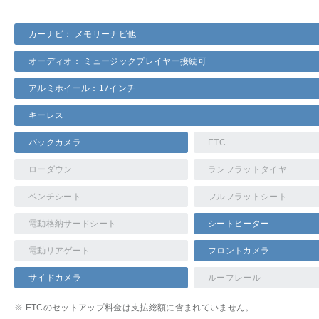
カーナビ： メモリーナビ他
オーディオ： ミュージックプレイヤー接続可
アルミホイール：17インチ
キーレス
バックカメラ
ETC
ローダウン
ランフラットタイヤ
ベンチシート
フルフラットシート
電動格納サードシート
シートヒーター
電動リアゲート
フロントカメラ
サイドカメラ
ルーフレール
※ ETCのセットアップ料金は支払総額に含まれていません。