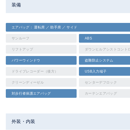
装備
エアバッグ： 運転席 ／ 助手席 ／ サイド
サンルーフ
ABS
リフトアップ
ダウンヒルアシストコント
パワーウィンドウ
盗難防止システム
ドライブレコーダー（後方）
USB入力端子
クリーンディーゼル
センターデフロック
対歩行者保護エアバッグ
カーテンエアバッグ
外装・内装