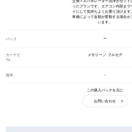
交換＋エバポレーター洗浄がセット
ったプランです。エアコン内部まで
イにして気持ちよくお乗り頂けます
車種によって金額が変動する場合が
います。
−
パック
カーナビ
メモリー ／ フルセグ
TV
備考
-
この購入パックを元に
お問い合わせ