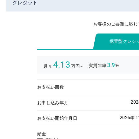
クレジット
お客様のご要望に応じ
据置型クレジ
4.13
3.9
実質年率
%
月々
万円~
お支払い回数
20
お申し込み年月
2026年 
お支払い開始年月日
頭金