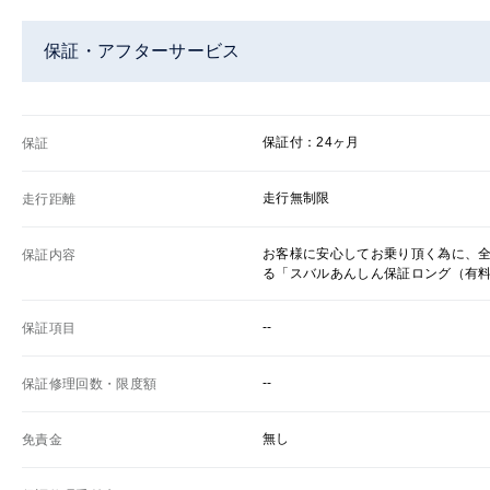
保証・アフターサービス
保証付：24ヶ月
保証
走行無制限
走行距離
お客様に安心してお乗り頂く為に、
保証内容
る「スバルあんしん保証ロング（有
--
保証項目
--
保証修理回数・限度額
無し
免責金