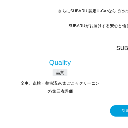
さらにSUBARU 認定U-Carな
SUBARUがお届けする安心と
SU
Quality
品質
全車、点検・整備済み/まごころクリーニン
グ/第三者評価
SU