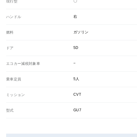
〇
現行型
右
ハンドル
ガソリン
燃料
5D
ドア
−
エコカー減税対象車
5人
乗車定員
CVT
ミッション
GU7
型式