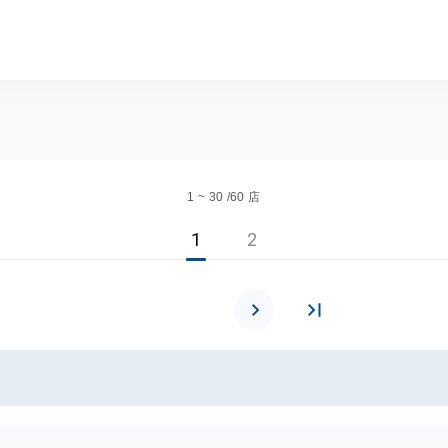
サイト スグダス
1 ~ 30 /60 店
1
2