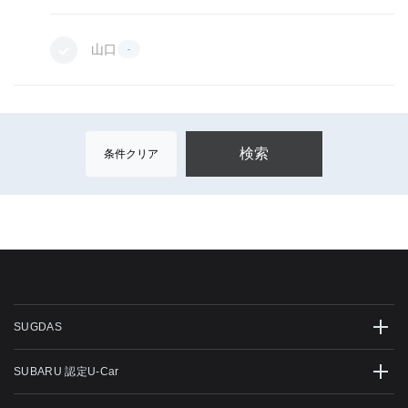
山口
-
条件クリア
SUGDAS
SUBARU 認定U-Car