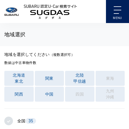
SUBARU 認定U-Car検索
地域選択
地域を選択してください
（複数選択可）
数値は中古車物件数
北海道
北陸
関東
東海
東北
甲信越
九州
関西
中国
四国
沖縄
全国
35