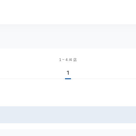
サイト スグダス
1 ~ 4 /4 店
1