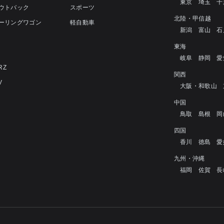
東京
埼玉
千
アウトバック
スポーツ
北陸・甲信越
ツーリングワゴン
軽自動車
新潟
富山
石
4
東海
岐阜
静岡
愛
RZ
関西
V
大阪・和歌山
中国
鳥取
島根
岡
四国
香川
徳島
愛
九州・沖縄
福岡
佐賀
長