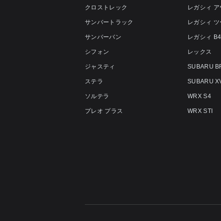
クロストレック
レガシィ 
サンバートラック
レガシィ 
サンバーバン
レガシィ B
シフォン
レックス
ジャスティ
SUBARU B
ステラ
SUBARU X
ソルテラ
WRX S4
プレオ プラス
WRX STI