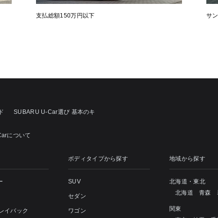
支払総額150万円以下
サ
ド
SUBARU U-Car選び 基本のキ
Carについて
ボディタイプから探す
地域から探す
ー
SUV
北海道・東北
北海道
青森
セダン
関東
 レイバック
ワゴン