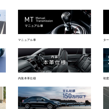
マニュアル車
タ
内装本革仕様
初度