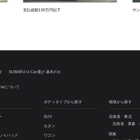
支払総額150万円以下
サ
ド
SUBARU U-Car選び 基本のキ
Carについて
ボディタイプから探す
地域から探す
ー
SUV
北海道・東北
北海道
青森
セダン
関東
 レイバック
ワゴン