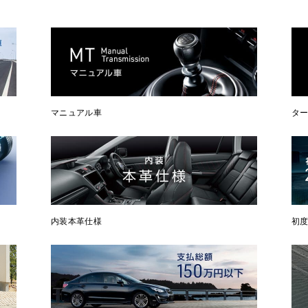
マニュアル車
タ
内装本革仕様
初度