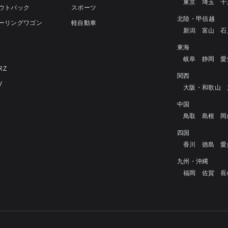
東京
埼玉
千
アウトバック
スポーツ
北陸・甲信越
ツーリングワゴン
軽自動車
新潟
富山
石
4
東海
岐阜
静岡
愛
RZ
関西
V
大阪・和歌山
中国
鳥取
島根
岡
四国
香川
徳島
愛
九州・沖縄
福岡
佐賀
長