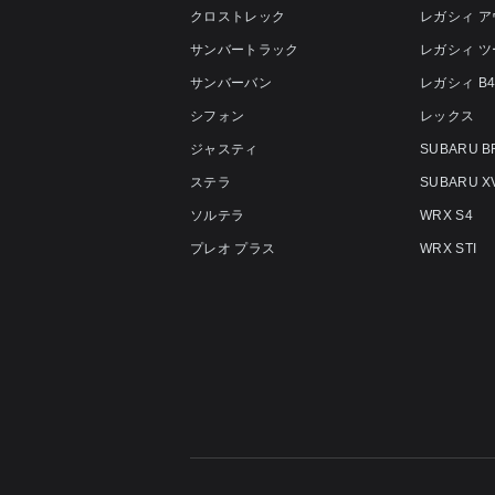
クロストレック
レガシィ 
サンバートラック
レガシィ 
サンバーバン
レガシィ B
シフォン
レックス
ジャスティ
SUBARU B
ステラ
SUBARU X
ソルテラ
WRX S4
プレオ プラス
WRX STI