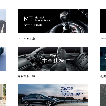
マニュアル車
タ
内装本革仕様
初度