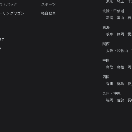
東京
埼玉
千
アウトバック
スポーツ
北陸・甲信越
ツーリングワゴン
軽自動車
新潟
富山
石
4
東海
岐阜
静岡
愛
RZ
関西
V
大阪・和歌山
中国
鳥取
島根
岡
四国
香川
徳島
愛
九州・沖縄
福岡
佐賀
長