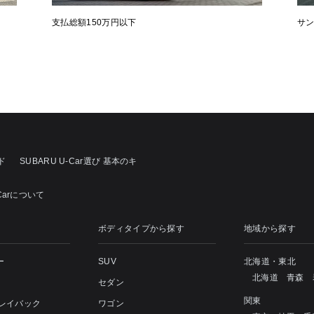
支払総額150万円以下
サ
ド
SUBARU U-Car選び 基本のキ
Carについて
ボディタイプから探す
地域から探す
ー
SUV
北海道・東北
北海道
青森
セダン
関東
 レイバック
ワゴン