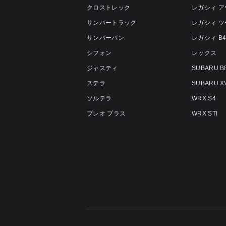
クロストレック
レガシィ 
サンバートラック
レガシィ 
サンバーバン
レガシィ B
シフォン
レックス
ジャスティ
SUBARU B
ステラ
SUBARU X
ソルテラ
WRX S4
プレオ プラス
WRX STI