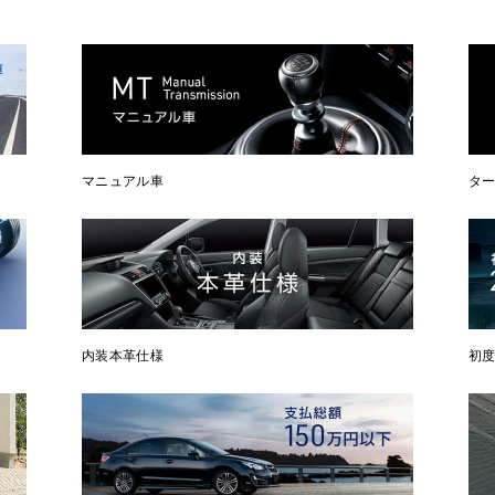
マニュアル車
タ
内装本革仕様
初度