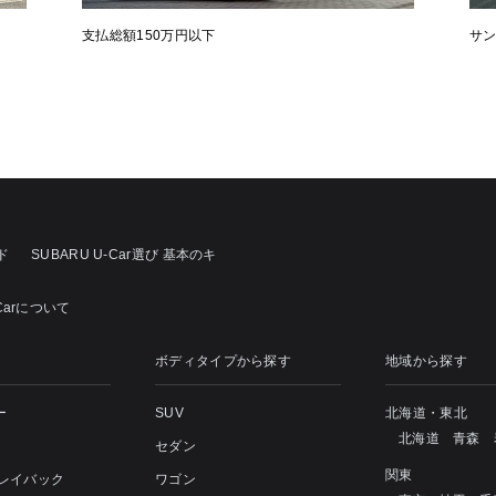
支払総額150万円以下
サ
ド
SUBARU U-Car選び 基本のキ
Carについて
ボディタイプから探す
地域から探す
ー
SUV
北海道・東北
北海道
青森
セダン
関東
 レイバック
ワゴン