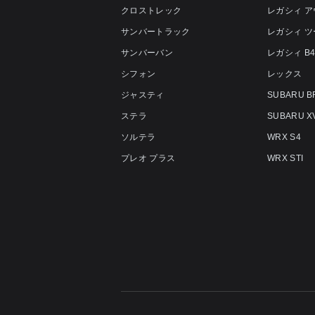
クロストレック
レガシィ 
サンバートラック
レガシィ 
サンバーバン
レガシィ B
シフォン
レックス
ジャスティ
SUBARU B
ステラ
SUBARU X
ソルテラ
WRX S4
プレオ プラス
WRX STI