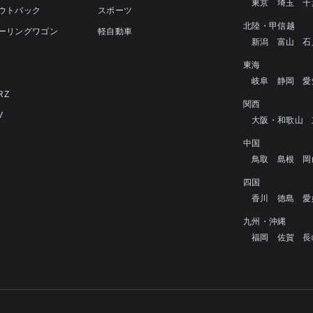
東京
埼玉
千
アウトバック
スポーツ
北陸・甲信越
ツーリングワゴン
軽自動車
新潟
富山
石
4
東海
岐阜
静岡
愛
RZ
関西
V
大阪・和歌山
中国
鳥取
島根
岡
四国
香川
徳島
愛
九州・沖縄
福岡
佐賀
長