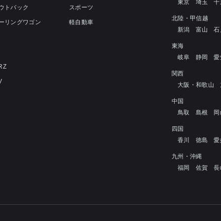
東京
埼玉
千
アウトバック
スポーツ
北陸・甲信越
ツーリングワゴン
軽自動車
新潟
富山
石
4
東海
岐阜
静岡
愛
RZ
関西
V
大阪・和歌山
中国
鳥取
島根
岡
四国
香川
徳島
愛
九州・沖縄
福岡
佐賀
長