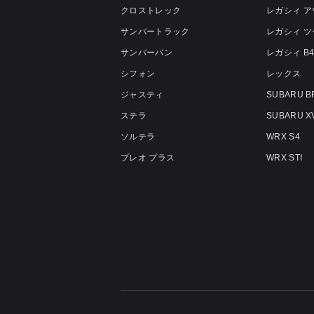
クロストレック
レガシィ 
サンバートラック
レガシィ 
サンバーバン
レガシィ B
シフォン
レックス
ジャスティ
SUBARU B
ステラ
SUBARU X
ソルテラ
WRX S4
プレオ プラス
WRX STI