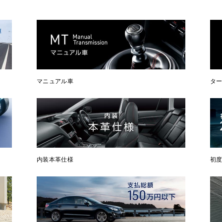
マニュアル車
タ
内装本革仕様
初度