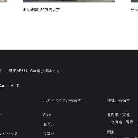
支払総額150万円以下
サ
ド
SUBARU U-Car選び 基本のキ
Carについて
ボディタイプから探す
地域から探す
ー
SUV
北海道・東北
北海道
青森
セダン
関東
 レイバック
ワゴン