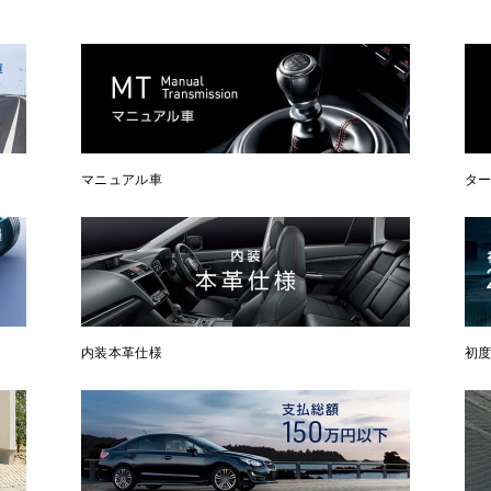
マニュアル車
タ
内装本革仕様
初度