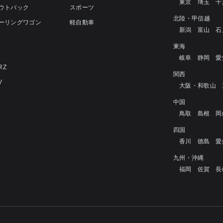
東京
埼玉
千
アウトバック
スポーツ
北陸・甲信越
ツーリングワゴン
軽自動車
新潟
富山
石
4
東海
岐阜
静岡
愛
RZ
関西
V
大阪・和歌山
中国
鳥取
島根
岡
四国
香川
徳島
愛
九州・沖縄
福岡
佐賀
長