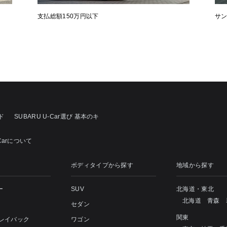
支払総額150万円以下
サ
ド
SUBARU U-Car選び 基本のキ
Carについて
ボディタイプから探す
地域から探す
ー
SUV
北海道・東北
北海道
青森
セダン
関東
 レイバック
ワゴン