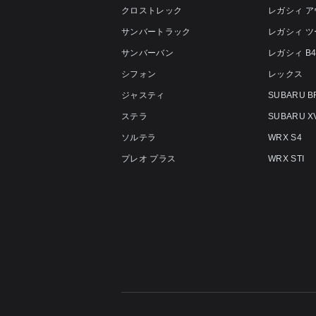
クロストレック
レガシィ 
サンバートラック
レガシィ 
サンバーバン
レガシィ B
シフォン
レックス
ジャスティ
SUBARU B
ステラ
SUBARU X
ソルテラ
WRX S4
プレオ プラス
WRX STI