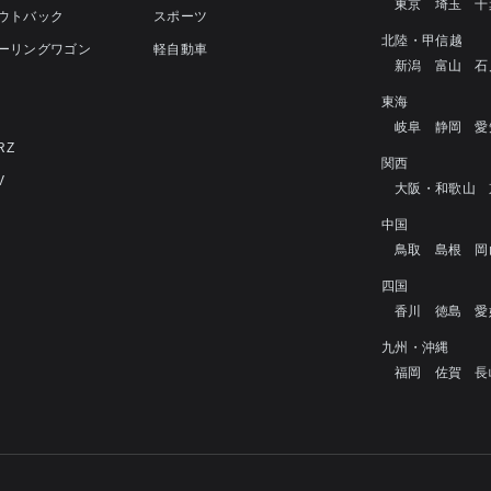
東京
埼玉
千
アウトバック
スポーツ
北陸・甲信越
ツーリングワゴン
軽自動車
新潟
富山
石
4
東海
岐阜
静岡
愛
RZ
関西
V
大阪・和歌山
中国
鳥取
島根
岡
四国
香川
徳島
愛
九州・沖縄
福岡
佐賀
長