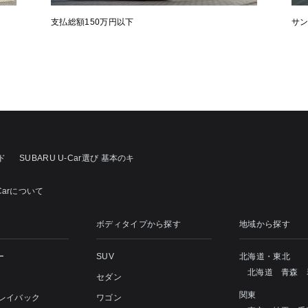
支払総額150万円以下
サ
ド
SUBARU U-Car選び 基本のキ
Carについて
ボディタイプから探す
地域から探す
ー
SUV
北海道・東北
北海道
青森
セダン
関東
 レイバック
ワゴン