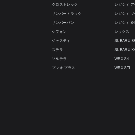
クロストレック
レガシィ 
サンバートラック
レガシィ 
サンバーバン
レガシィ B
シフォン
レックス
ジャスティ
SUBARU B
ステラ
SUBARU X
ソルテラ
WRX S4
プレオ プラス
WRX STI