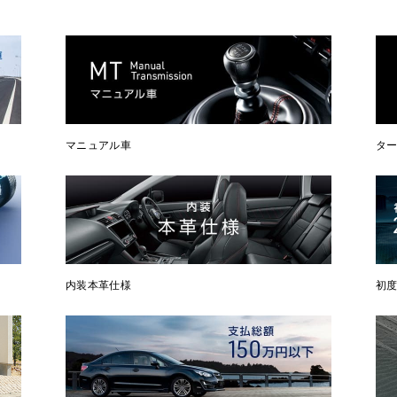
マニュアル車
タ
内装本革仕様
初度