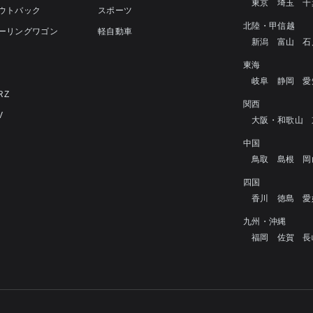
東京
埼玉
千
アウトバック
スポーツ
北陸・甲信越
ツーリングワゴン
軽自動車
新潟
富山
石
4
東海
岐阜
静岡
愛
RZ
関西
V
大阪・和歌山
中国
鳥取
島根
岡
四国
香川
徳島
愛
九州・沖縄
福岡
佐賀
長