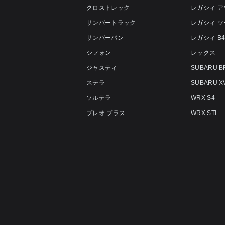
クロストレック
レガシィ 
サンバートラック
レガシィ 
サンバーバン
レガシィ B
シフォン
レックス
ジャスティ
SUBARU B
ステラ
SUBARU X
ソルテラ
WRX S4
プレオ プラス
WRX STI