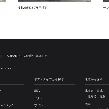
支払総額150万円以下
サ
ド
SUBARU U-Car選び 基本のキ
Carについて
ボディタイプから探す
地域から探す
ー
SUV
北海道・東北
北海道
青森
セダン
関東
 レイバック
ワゴン