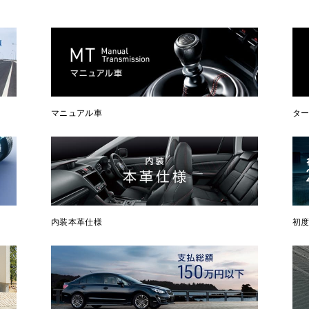
マニュアル車
タ
内装本革仕様
初度