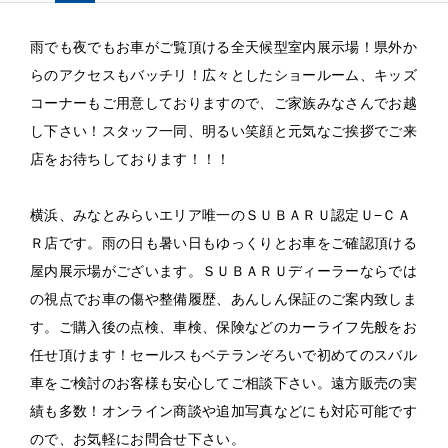
雨でも夜でもお車がご覧頂ける全天候型室内展示場！県外か
らのアクセスもバッチリ！広々としたショールーム、キッズ
コーナーもご用意しておりますので、ご家族みなさんでお越
し下さい！スタッフ一同、明るい笑顔と元気なご挨拶でご来
店をお待ちしております！！！
横浜、みなとみらいエリア唯一のＳＵＢＡＲＵ認定Ｕ−ＣＡ
Ｒ店です。雨の日も暑い日もゆっくりとお車をご確認頂ける
屋内展示場がございます。ＳＵＢＡＲＵディーラーならでは
の視点でお車の傷や整備履歴、あんしん保証のご案内致しま
す。ご購入後の点検、車検、保険などのカーライフ先般をお
任せ頂けます！セールスもベテランぞろいで初めてのスバル
車をご検討のお客様も安心してご相談下さい。遠方販売の実
績も多数！オンライン商談や追加写真などにも対応可能です
ので、お気軽にお問合せ下さい。