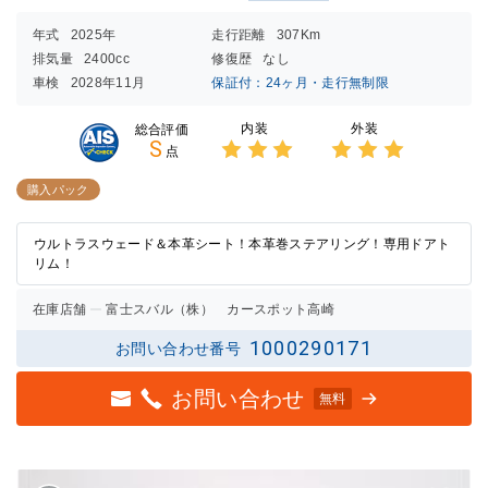
年式
2025年
走行距離
307Km
排気量
2400cc
修復歴
なし
車検
2028年11月
保証付：24ヶ月・走行無制限
内装
外装
総合評価
S
点
3点中
3点中
3点の
3点の
購入パック
評価
評価
ウルトラスウェード＆本革シート！本革巻ステアリング！専用ドアト
リム！
在庫店舗
富士スバル（株） カースポット高崎
1000290171
お問い合わせ番号
お問い合わせ
無料