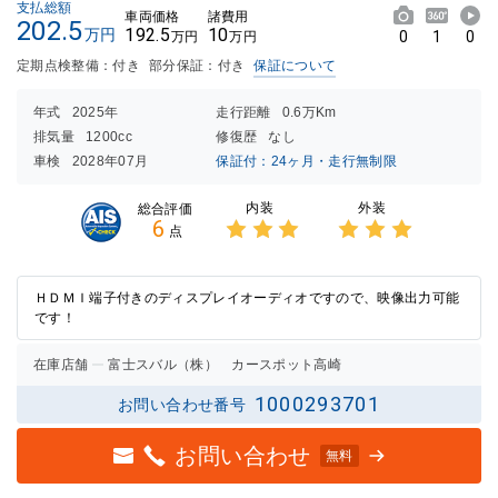
支払総額
車両価格
諸費用
202.5
192.5
10
万円
0
1
0
万円
万円
定期点検整備：付き
部分保証：付き
保証について
年式
2025年
走行距離
0.6万Km
排気量
1200cc
修復歴
なし
車検
2028年07月
保証付：24ヶ月・走行無制限
内装
外装
総合評価
6
点
3点中
3点中
3点の
3点の
評価
評価
ＨＤＭＩ端子付きのディスプレイオーディオですので、映像出力可能
です！
在庫店舗
富士スバル（株） カースポット高崎
1000293701
お問い合わせ番号
お問い合わせ
無料