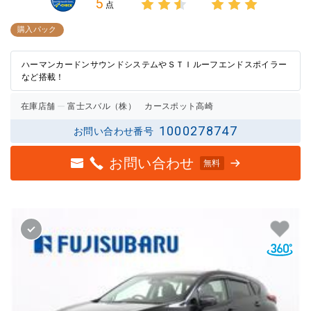
5
点
3点中
3点中
2.5点
3点の
購入パック
の評価
評価
ハーマンカードンサウンドシステムやＳＴＩルーフエンドスポイラー
など搭載！
在庫店舗
富士スバル（株） カースポット高崎
1000278747
お問い合わせ番号
お問い合わせ
無料