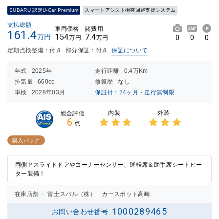
SUBARU 認定U-Car Premium
スマートアシスト衝突回避支援システム
支払総額
車両価格
諸費用
161.4
154
7.4
万円
0
0
0
万円
万円
定期点検整備：付き
部分保証：付き
保証について
年式
2025年
走行距離
0.4万Km
排気量
660cc
修復歴
なし
車検
2028年03月
保証付：24ヶ月・走行無制限
内装
外装
総合評価
6
点
3点中
3点中
3点の
3点の
購入パック
評価
評価
両側Ｐスライドドアやコーナーセンサー、運転席＆助手席シートヒー
ター装備！
在庫店舗
富士スバル（株） カースポット高崎
1000289465
お問い合わせ番号