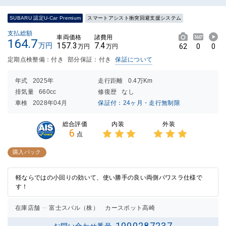
SUBARU 認定U-Car Premium
スマートアシスト衝突回避支援システム
支払総額
車両価格
諸費用
164.7
157.3
7.4
万円
62
0
0
万円
万円
定期点検整備：付き
部分保証：付き
保証について
年式
2025年
走行距離
0.4万Km
排気量
660cc
修復歴
なし
車検
2028年04月
保証付：24ヶ月・走行無制限
内装
外装
総合評価
6
点
3点中
3点中
3点の
3点の
購入パック
評価
評価
軽ならではの小回りの効いて、使い勝手の良い両側パワスラ仕様で
す！
在庫店舗
富士スバル（株） カースポット高崎
1000287237
お問い合わせ番号