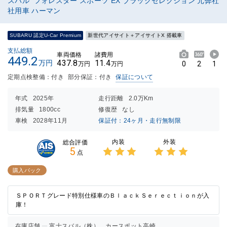
スバル フォレスター スポーツ EX ブラックセレクション 元弊社
社用車 ハーマン
SUBARU 認定U-Car Premium
新世代アイサイト＋アイサイトX 搭載車
支払総額
車両価格
諸費用
449.2
437.8
11.4
万円
0
2
1
万円
万円
定期点検整備：付き
部分保証：付き
保証について
年式
2025年
走行距離
2.0万Km
排気量
1800cc
修復歴
なし
車検
2028年11月
保証付：24ヶ月・走行無制限
内装
外装
総合評価
5
点
3点中
3点中
3点の
3点の
購入パック
評価
評価
ＳＰＯＲＴグレード特別仕様車のＢｌａｃｋＳｅｒｅｃｔｉｏｎが入
庫！
在庫店舗
富士スバル（株） カースポット高崎