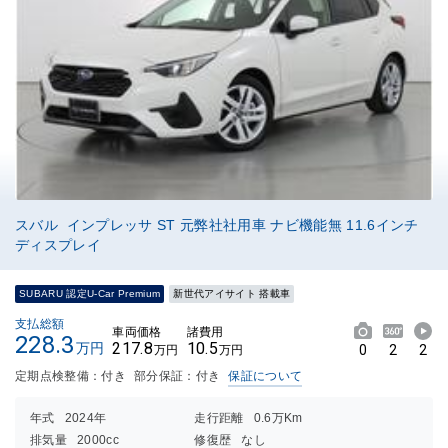
スバル インプレッサ ST 元弊社社用車 ナビ機能無 11.6インチ
ディスプレイ
SUBARU 認定U-Car Premium
新世代アイサイト 搭載車
支払総額
車両価格
諸費用
228.3
217.8
10.5
万円
0
2
2
万円
万円
定期点検整備：付き
部分保証：付き
保証について
年式
2024年
走行距離
0.6万Km
排気量
2000cc
修復歴
なし