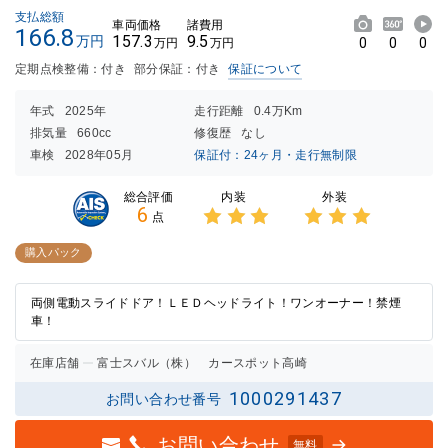
支払総額
車両価格
諸費用
166.8
157.3
9.5
万円
0
0
0
万円
万円
定期点検整備：付き
部分保証：付き
保証について
年式
2025年
走行距離
0.4万Km
排気量
660cc
修復歴
なし
車検
2028年05月
保証付：24ヶ月・走行無制限
内装
外装
総合評価
6
点
3点中
3点中
3点の
3点の
購入パック
評価
評価
両側電動スライドドア！ＬＥＤヘッドライト！ワンオーナー！禁煙
車！
在庫店舗
富士スバル（株） カースポット高崎
1000291437
お問い合わせ番号
お問い合わせ
無料