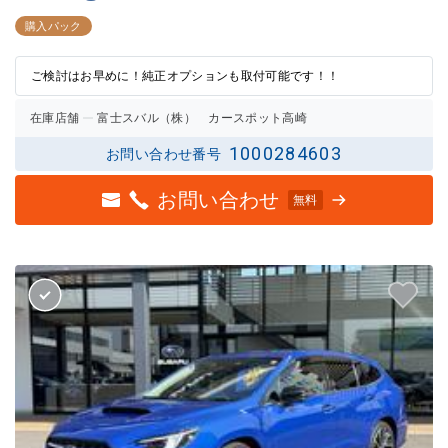
3点中
3点中
2.5点
3点の
購入パック
の評価
評価
ご検討はお早めに！純正オプションも取付可能です！！
在庫店舗
富士スバル（株） カースポット高崎
1000284603
お問い合わせ番号
お問い合わせ
無料