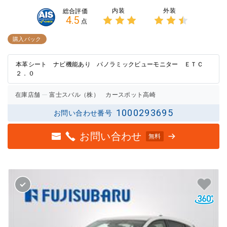
内装
外装
総合評価
4.5
点
3点中
3点中
3点の
2.5点
購入パック
評価
の評価
本革シート ナビ機能あり パノラミックビューモニター ＥＴＣ
２．０
在庫店舗
富士スバル（株） カースポット高崎
1000293695
お問い合わせ番号
お問い合わせ
無料