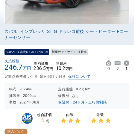
スバル インプレッサ ST-G ドラレコ前後 シートヒーター Fコー
ナーセンサー
SUBARU 認定U-Car Premium
新世代アイサイト 搭載車
支払総額
車両価格
諸費用
246.7
236.5
10.2
万円
0
2
1
万円
万円
定期点検整備：付き
部分保証：付き
保証について
年式
2024年
走行距離
0.2万Km
排気量
2000cc
修復歴
なし
車検
2027年08月
保証付：24ヶ月・走行無制限
内装
外装
総合評価
5
点
3点中
3点中
3点の
3点の
購入パック