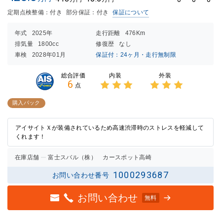
定期点検整備：付き
部分保証：付き
保証について
年式
2025年
走行距離
476Km
排気量
1800cc
修復歴
なし
車検
2028年01月
保証付：24ヶ月・走行無制限
内装
外装
総合評価
6
点
3点中
3点中
3点の
3点の
購入パック
評価
評価
アイサイトＸが装備されているため高速渋滞時のストレスを軽減して
くれます！
在庫店舗
富士スバル（株） カースポット高崎
1000293687
お問い合わせ番号
お問い合わせ
無料