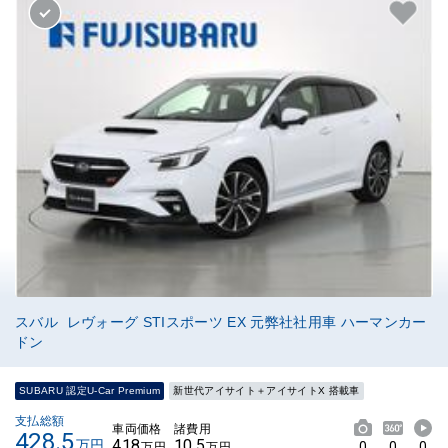
スバル レヴォーグ STIスポーツ EX 元弊社社用車 ハーマンカー
ドン
SUBARU 認定U-Car Premium
新世代アイサイト＋アイサイトX 搭載車
支払総額
車両価格
諸費用
428.5
418
10.5
万円
0
0
0
万円
万円