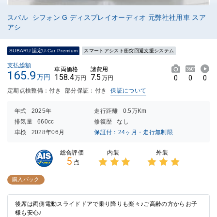
スバル シフォン G ディスプレイオーディオ 元弊社社用車 スア
アシ
SUBARU 認定U-Car Premium
スマートアシスト衝突回避支援システム
支払総額
車両価格
諸費用
165.9
158.4
7.5
万円
0
0
0
万円
万円
定期点検整備：付き
部分保証：付き
保証について
年式
2025年
走行距離
0.5万Km
排気量
660cc
修復歴
なし
車検
2028年06月
保証付：24ヶ月・走行無制限
内装
外装
総合評価
5
点
3点中
3点中
3点の
3点の
購入パック
評価
評価
後席は両側電動スライドドアで乗り降りも楽々♪ご高齢の方からお子
様も安心♪