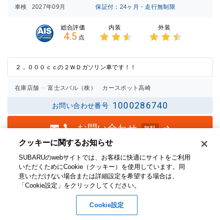
車検
2027年09月
保証付：24ヶ月・走行無制限
内装
外装
総合評価
4.5
点
3点中
3点中
2.5点
2.5点
の評価
の評価
２，０００ｃｃの２ＷＤガソリン車です！！
在庫店舗
富士スバル（株） カースポット高崎
1000286740
お問い合わせ番号
お問い合わせ
無料
クッキーに関するお知らせ​
SUBARUのwebサイトでは、お客様に快適にサイトをご利用
いただくためにCookie（クッキー）を使用しています。​ 同
意いただけない場合または詳細設定を希望する場合は、
「Cookie設定」をクリックしてください。​
Cookie設定