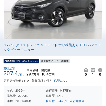
スバル クロストレック リミテッド ナビ機能あり ETC パノラミ
ックビューモニター
SUBARU 認定U-Car Premium
新世代アイサイト 搭載車
支払総額
車両価格
諸費用
307.4
297
10.4
万円
0
1
0
万円
万円
定期点検整備：付き
部分保証：付き
保証について
年式
2025年
走行距離
0.4万Km
排気量
2000cc
修復歴
なし
車検
2028年04月
保証付：24ヶ月・走行無制限