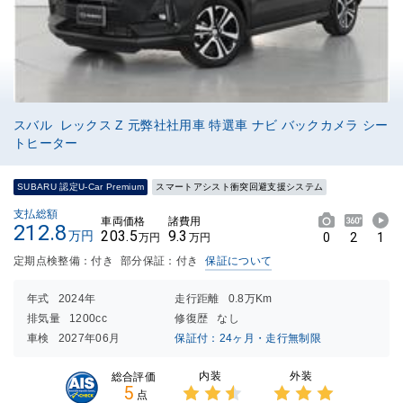
スバル レックス Z 元弊社社用車 特選車 ナビ バックカメラ シー
トヒーター
SUBARU 認定U-Car Premium
スマートアシスト衝突回避支援システム
支払総額
車両価格
諸費用
212.8
203.5
9.3
万円
0
2
1
万円
万円
定期点検整備：付き
部分保証：付き
保証について
年式
2024年
走行距離
0.8万Km
排気量
1200cc
修復歴
なし
車検
2027年06月
保証付：24ヶ月・走行無制限
内装
外装
総合評価
5
点