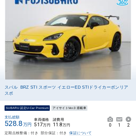
スバル BRZ STI スポーツ イエローED STIドライカーボンリア
スポ
SUBARU 認定U-Car Premium
アイサイトVer.3 搭載車
支払総額
車両価格
諸費用
528.8
517
11.8
万円
0
1
2
万円
万円
定期点検整備：付き
部分保証：付き
保証について