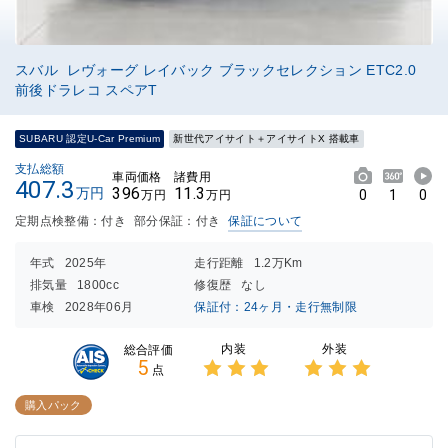
スバル レヴォーグ レイバック ブラックセレクション ETC2.0
前後ドラレコ スペアT
SUBARU 認定U-Car Premium
新世代アイサイト＋アイサイトX 搭載車
支払総額
車両価格
諸費用
407.3
396
11.3
万円
0
1
0
万円
万円
定期点検整備：付き
部分保証：付き
保証について
年式
2025年
走行距離
1.2万Km
排気量
1800cc
修復歴
なし
車検
2028年06月
保証付：24ヶ月・走行無制限
内装
外装
総合評価
5
点
3点中
3点中
3点の
3点の
購入パック
評価
評価