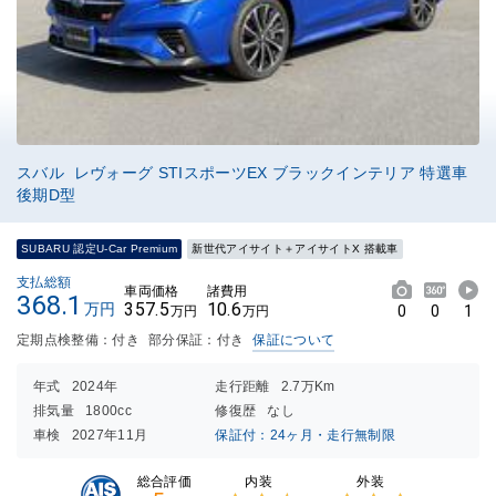
スバル レヴォーグ STIスポーツEX ブラックインテリア 特選車
後期D型
SUBARU 認定U-Car Premium
新世代アイサイト＋アイサイトX 搭載車
支払総額
車両価格
諸費用
368.1
357.5
10.6
万円
0
0
1
万円
万円
定期点検整備：付き
部分保証：付き
保証について
年式
2024年
走行距離
2.7万Km
排気量
1800cc
修復歴
なし
車検
2027年11月
保証付：24ヶ月・走行無制限
内装
外装
総合評価