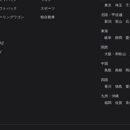
東京
埼玉
千
アウトバック
スポーツ
北陸・甲信越
ツーリングワゴン
軽自動車
新潟
富山
石
4
東海
岐阜
静岡
愛
RZ
関西
V
大阪・和歌山
中国
鳥取
島根
岡
四国
香川
徳島
愛
九州・沖縄
福岡
佐賀
長