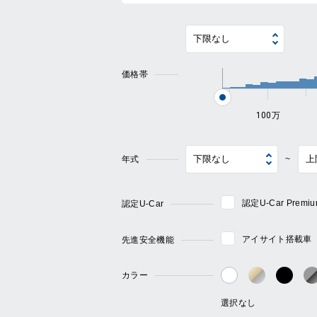
価格帯
100万
年式
~
認定U-Car Pre
認定U-Car
アイサイト搭載車
先進安全機能
カラー
ゴールド・
ブラ
ホワイト系