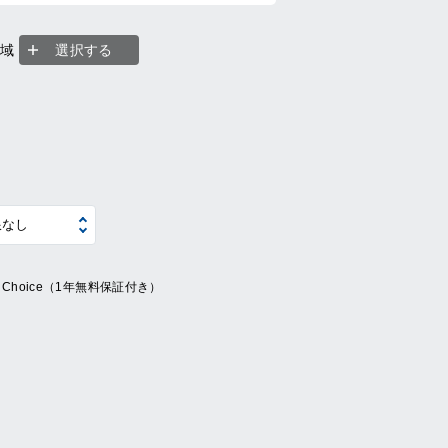
地域
選択する
ue Choice（1年無料保証付き）
系
の他