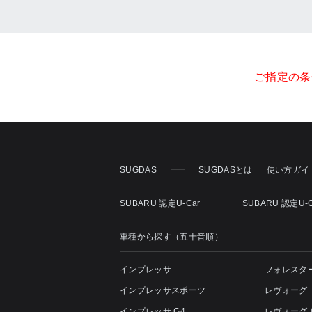
ご指定の条
SUGDAS
SUGDASとは
使い方ガイ
SUBARU 認定U-Car
SUBARU 認定U
車種から探す（五十音順）
インプレッサ
フォレスタ
インプレッサスポーツ
レヴォーグ
インプレッサ G4
レヴォーグ