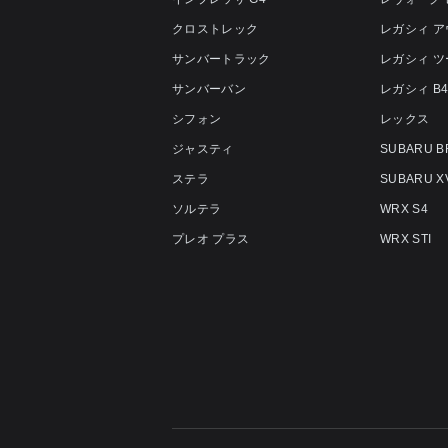
クロストレック
レガシィ 
サンバートラック
レガシィ 
サンバーバン
レガシィ B
シフォン
レックス
ジャスティ
SUBARU B
ステラ
SUBARU X
ソルテラ
WRX S4
プレオ プラス
WRX STI