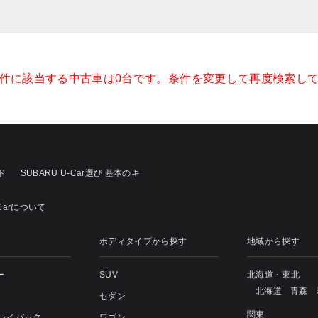
件に該当する中古車は0台です。条件を変更して再度検索し
ド
SUBARU U-Car選び 基本のキ
-Carについて
ボディタイプから探す
地域から探す
ー
SUV
北海道・東北
北海道
青森
セダン
関東
 レイバック
ワゴン