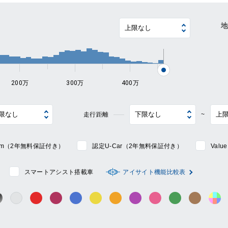
~
200万
300万
400万
走行距離
~
mium（2年無料保証付き）
認定U-Car（2年無料保証付き）
Val
スマートアシスト搭載車
アイサイト機能比較表
シルバー系
ック系
ガンメタ系
レッド系
ワイン系
ブルー系
イエロー系
オレンジ系
パープル系
ピンク系
グリーン系
ブラウン
そ
グレー系