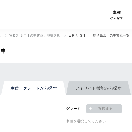
-Car検索サイト スグダス
車種
から探す
覧
ＷＲＸ ＳＴＩの中古車：地域選択
ＷＲＸ ＳＴＩ（鹿児島県）の中古車一覧
古車
車種・グレード
から探す
アイサイト機能
から探す
グレード
選択する