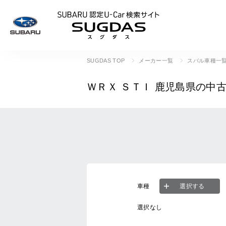
SUBARU 認定U
SUGDAS TOP
メーカー一覧
スバル車種一
ＷＲＸ ＳＴＩ
鹿児島県の中
車種
選択する