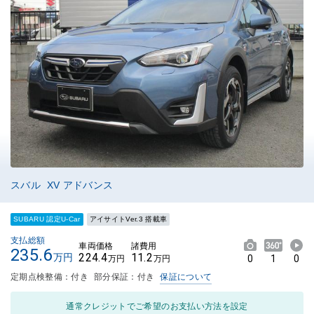
スバル XV アドバンス
SUBARU 認定U-Car
アイサイトVer.3 搭載車
支払総額
車両価格
諸費用
235.6
224.4
11.2
万円
0
1
0
万円
万円
定期点検整備：付き
部分保証：付き
保証について
通常クレジットでご希望のお支払い方法を設定