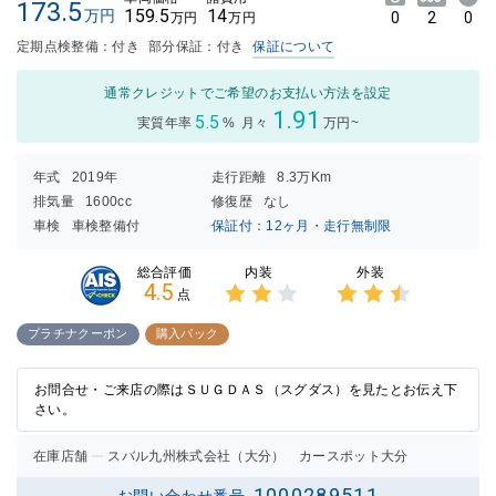
173.5
159.5
14
万円
0
2
0
万円
万円
定期点検整備：付き
部分保証：付き
保証について
通常クレジットでご希望のお支払い方法を設定
1.91
5.5
実質年率
%
月々
万円~
年式
2019年
走行距離
8.3万Km
排気量
1600cc
修復歴
なし
車検
車検整備付
保証付：12ヶ月・走行無制限
内装
外装
総合評価
4.5
点
3点中
3点中
2点の
2.5点
プラチナクーポン
購入パック
評価
の評価
お問合せ・ご来店の際はＳＵＧＤＡＳ（スグダス）を見たとお伝え下
さい。
在庫店舗
スバル九州株式会社（大分） カースポット大分
1000289511
お問い合わせ番号