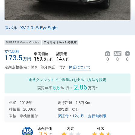
スバル XV 2.0i-S EyeSight
SUBARU Value Choice
アイサイトVer.3 搭載車
支払総額
車両価格
諸費用
173.5
159.5
14
万円
0
0
0
万円
万円
定期点検整備：付き
部分保証：付き
保証について
通常クレジットでご希望のお支払い方法を設定
2.86
5.5
実質年率
%
月々
万円~
年式
2018年
走行距離
4.8万Km
排気量
2000cc
修復歴
なし
車検
車検整備付
保証付：12ヶ月・走行無制限
内装
外装
総合評価
3.5
点