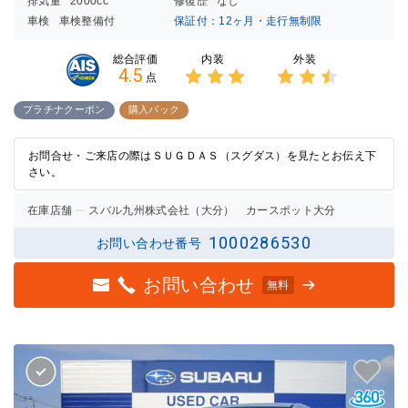
排気量
2000cc
修復歴
なし
車検
車検整備付
保証付：12ヶ月・走行無制限
内装
外装
総合評価
4.5
点
3点中
3点中
3点の
2.5点
プラチナクーポン
購入パック
評価
の評価
お問合せ・ご来店の際はＳＵＧＤＡＳ（スグダス）を見たとお伝え下
さい。
在庫店舗
スバル九州株式会社（大分） カースポット大分
1000286530
お問い合わせ番号
お問い合わせ
無料