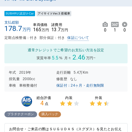
SUBARU 認定U-Car
アイサイトVer.3 搭載車
支払総額
車両価格
諸費用
178.7
165
13.7
万円
0
1
0
万円
万円
定期点検整備：付き
部分保証：付き
保証について
通常クレジットでご希望のお支払い方法を設定
2.46
5.5
実質年率
%
月々
万円~
年式
2019年
走行距離
5.4万Km
排気量
2000cc
修復歴
なし
車検
車検整備付
保証付：24ヶ月・走行無制限
内装
外装
総合評価
4
点
3点中
3点中
2点の
2.5点
プラチナクーポン
購入パック
評価
の評価
お問合せ・ご来店の際はＳＵＧＵＤＡＳ（スグダス）を見たとお伝え