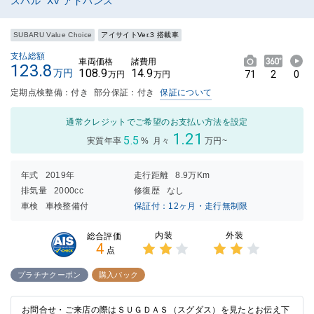
スバル XV アドバンス
SUBARU Value Choice
アイサイトVer.3 搭載車
支払総額
車両価格
諸費用
123.8
108.9
14.9
万円
71
2
0
万円
万円
定期点検整備：付き
部分保証：付き
保証について
通常クレジットでご希望のお支払い方法を設定
1.21
5.5
実質年率
%
月々
万円~
年式
2019年
走行距離
8.9万Km
排気量
2000cc
修復歴
なし
車検
車検整備付
保証付：12ヶ月・走行無制限
内装
外装
総合評価
4
点
3点中
3点中
2点の
2点の
プラチナクーポン
購入パック
評価
評価
お問合せ・ご来店の際はＳＵＧＤＡＳ（スグダス）を見たとお伝え下