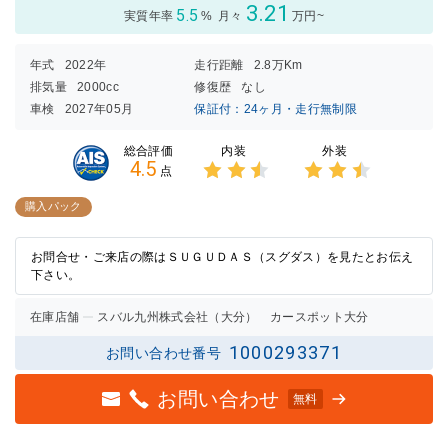
3.21
5.5
実質年率
%
月々
万円~
年式
2022年
走行距離
2.8万Km
排気量
2000cc
修復歴
なし
車検
2027年05月
保証付：24ヶ月・走行無制限
内装
外装
総合評価
4.5
点
3点中
3点中
2.5点
2.5点
購入パック
の評価
の評価
お問合せ・ご来店の際はＳＵＧＵＤＡＳ（スグダス）を見たとお伝え
下さい。
在庫店舗
スバル九州株式会社（大分） カースポット大分
1000293371
お問い合わせ番号
お問い合わせ
無料