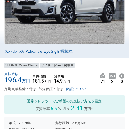
スバル XV Advance EyeSight搭載車
SUBARU Value Choice
アイサイトVer.3 搭載車
支払総額
車両価格
諸費用
196.4
181.5
14.9
万円
71
2
0
万円
万円
定期点検整備：付き
部分保証：付き
保証について
通常クレジットでご希望のお支払い方法を設定
2.41
5.5
実質年率
%
月々
万円~
年式
2019年
走行距離
2.8万Km