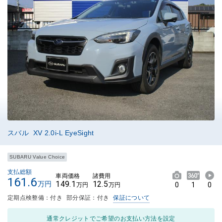
スバル XV 2.0i-L EyeSight
SUBARU Value Choice
支払総額
車両価格
諸費用
161.6
149.1
12.5
万円
0
1
0
万円
万円
定期点検整備：付き
部分保証：付き
保証について
通常クレジットでご希望のお支払い方法を設定