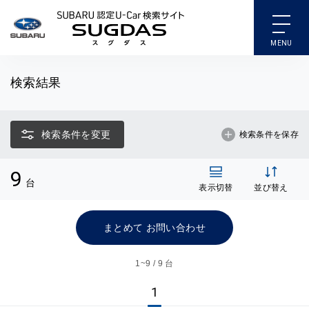
SUBARU 認定U-Car検索
検索結果
検索条件を変更
検索条件を保存
9
台
表示切替
並び替え
まとめて お問い合わせ
1~
9 / 9 台
1