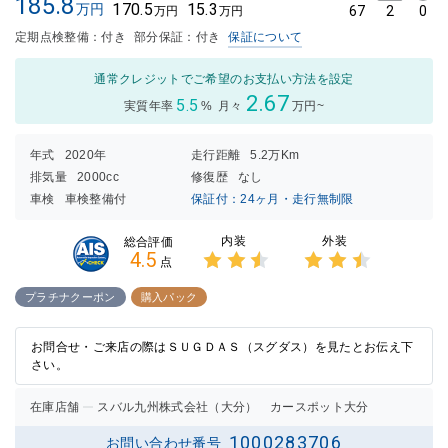
185.8
170.5
15.3
万円
67
2
0
万円
万円
定期点検整備：付き
部分保証：付き
保証について
通常クレジットでご希望のお支払い方法を設定
2.67
5.5
実質年率
%
月々
万円~
年式
2020年
走行距離
5.2万Km
排気量
2000cc
修復歴
なし
車検
車検整備付
保証付：24ヶ月・走行無制限
内装
外装
総合評価
4.5
点
3点中
3点中
2.5点
2.5点
プラチナクーポン
購入パック
の評価
の評価
お問合せ・ご来店の際はＳＵＧＤＡＳ（スグダス）を見たとお伝え下
さい。
在庫店舗
スバル九州株式会社（大分） カースポット大分
1000283706
お問い合わせ番号