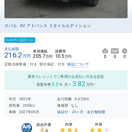
スバル XV アドバンス スタイルエディション
SUBARU 認定U-Car
支払総額
車両価格
諸費用
216.2
205.7
10.5
万円
0
0
0
万円
万円
定期点検整備：付き
部分保証：付き
保証について
通常クレジットでご希望のお支払い方法を設定
3.82
5.5
実質年率
%
月々
万円~
年式
2022年
走行距離
6.4万Km
排気量
2000cc
修復歴
なし
車検
2027年06月
保証付：24ヶ月・走行無制限
内装
外装
総合評価
4
点