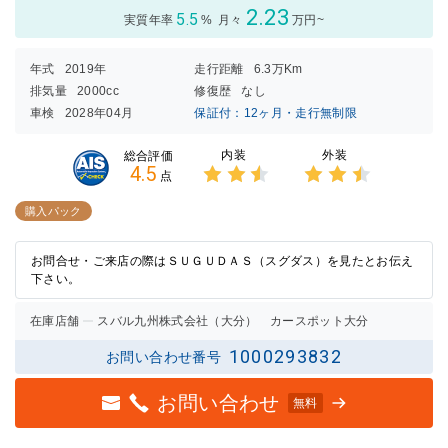
2.23
5.5
実質年率
%
月々
万円~
年式
2019年
走行距離
6.3万Km
排気量
2000cc
修復歴
なし
車検
2028年04月
保証付：12ヶ月・走行無制限
内装
外装
総合評価
4.5
点
3点中
3点中
2.5点
2.5点
購入パック
の評価
の評価
お問合せ・ご来店の際はＳＵＧＵＤＡＳ（スグダス）を見たとお伝え
下さい。
在庫店舗
スバル九州株式会社（大分） カースポット大分
1000293832
お問い合わせ番号
お問い合わせ
無料