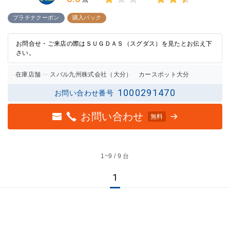
3点中
3点中
1点の
2.5点
プラチナクーポン
購入パック
評価
の評価
お問合せ・ご来店の際はＳＵＧＤＡＳ（スグダス）を見たとお伝え下
さい。
在庫店舗
スバル九州株式会社（大分） カースポット大分
1000291470
お問い合わせ番号
お問い合わせ
無料
1~
9 / 9 台
1