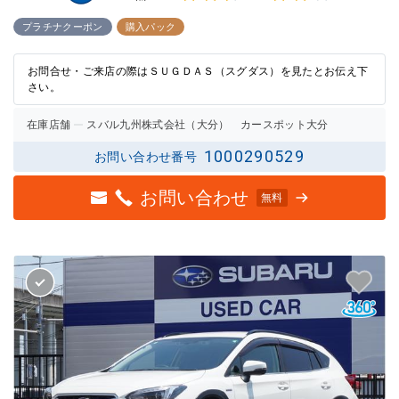
3点中
3点中
2.5点
2点の
プラチナクーポン
購入パック
の評価
評価
お問合せ・ご来店の際はＳＵＧＤＡＳ（スグダス）を見たとお伝え下
さい。
在庫店舗
スバル九州株式会社（大分） カースポット大分
1000290529
お問い合わせ番号
お問い合わせ
無料