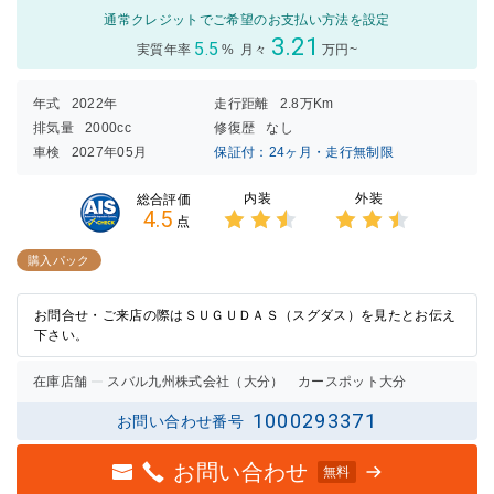
通常クレジットでご希望のお支払い方法を設定
3.21
5.5
実質年率
%
月々
万円~
年式
2022年
走行距離
2.8万Km
排気量
2000cc
修復歴
なし
車検
2027年05月
保証付：24ヶ月・走行無制限
内装
外装
総合評価
4.5
点
3点中
3点中
2.5点
2.5点
購入パック
の評価
の評価
お問合せ・ご来店の際はＳＵＧＵＤＡＳ（スグダス）を見たとお伝え
下さい。
在庫店舗
スバル九州株式会社（大分） カースポット大分
1000293371
お問い合わせ番号
お問い合わせ
無料