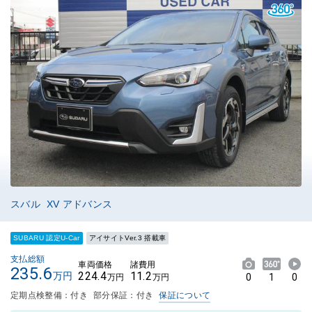
スバル XV アドバンス
SUBARU 認定U-Car
アイサイトVer.3 搭載車
支払総額
車両価格
諸費用
235.6
224.4
11.2
万円
0
1
0
万円
万円
定期点検整備：付き
部分保証：付き
保証について