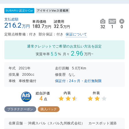
SUBARU 認定U-Car
アイサイトVer.3 搭載車
支払総額
車両価格
諸費用
216.2
183.7
32.5
万円
32
1
0
万円
万円
定期点検整備：付き
部分保証：付き
保証について
通常クレジットでご希望のお支払い方法を設定
2.96
5.5
実質年率
%
月々
万円~
年式
2021年
走行距離
5.0万Km
排気量
2000cc
修復歴
なし
車検
車検整備付
保証付：24ヶ月・走行無制限
内装
外装
総合評価
4
点
3点中
3点中
2.5点
2点の
プラチナクーポン
購入パック
の評価
評価
在庫店舗
沖縄スバル（スバル九州株式会社） カースポット浦添