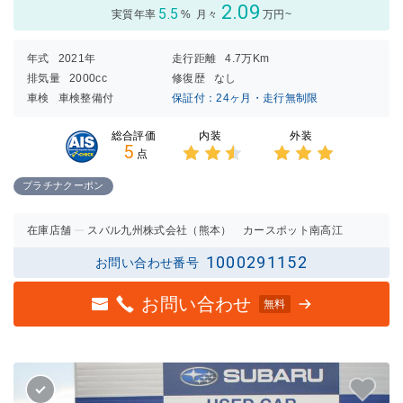
2.09
5.5
実質年率
%
月々
万円~
年式
2021年
走行距離
4.7万Km
排気量
2000cc
修復歴
なし
車検
車検整備付
保証付：24ヶ月・走行無制限
内装
外装
総合評価
5
点
3点中
3点中
2.5点
3点の
プラチナクーポン
の評価
評価
在庫店舗
スバル九州株式会社（熊本） カースポット南高江
1000291152
お問い合わせ番号
お問い合わせ
無料