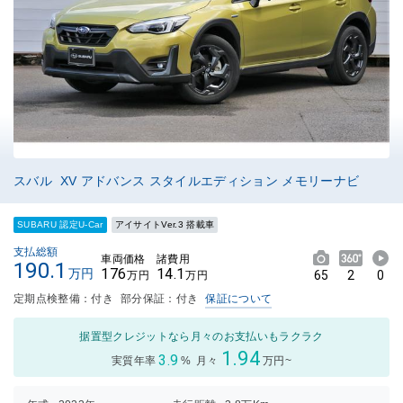
スバル XV アドバンス スタイルエディション メモリーナビ
SUBARU 認定U-Car
アイサイトVer.3 搭載車
支払総額
車両価格
諸費用
190.1
176
14.1
万円
65
2
0
万円
万円
定期点検整備：付き
部分保証：付き
保証について
据置型クレジットなら月々のお支払いもラクラク
1.94
3.9
実質年率
%
月々
万円~