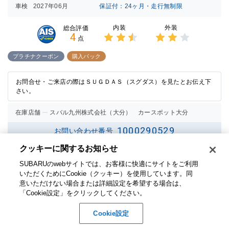
車検
2027年06月
保証付：24ヶ月・走行無制限
内装
外装
総合評価
4
点
3点中
3点中
2.5点
2点の
プラチナクーポン
購入パック
の評価
評価
お問合せ・ご来店の際はＳＵＧＤＡＳ（スグダス）を見たとお伝え下
さい。
在庫店舗
スバル九州株式会社（大分） カースポット大分
1000290529
お問い合わせ番号
クッキーに関するお知らせ​
お問い合わせ
無料
SUBARUのwebサイトでは、お客様に快適にサイトをご利用
いただくためにCookie（クッキー）を使用しています。​ 同
意いただけない場合または詳細設定を希望する場合は、
「Cookie設定」をクリックしてください。​
Cookie設定