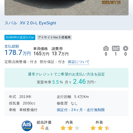
スバル XV 2.0i-L EyeSight
SUBARU 認定U-Car
アイサイトVer.3 搭載車
支払総額
車両価格
諸費用
178.7
165
13.7
万円
0
1
0
万円
万円
定期点検整備：付き
部分保証：付き
保証について
通常クレジットでご希望のお支払い方法を設定
2.46
5.5
実質年率
%
月々
万円~
年式
2019年
走行距離
5.4万Km
排気量
2000cc
修復歴
なし
車検
車検整備付
保証付：24ヶ月・走行無制限
内装
外装
総合評価
4
点