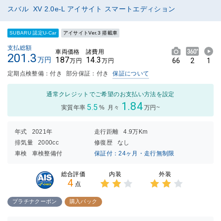
スバル XV 2.0e-L アイサイト スマートエディション
SUBARU 認定U-Car
アイサイトVer.3 搭載車
支払総額
車両価格
諸費用
201.3
187
14.3
万円
66
2
1
万円
万円
定期点検整備：付き
部分保証：付き
保証について
通常クレジットでご希望のお支払い方法を設定
1.84
5.5
実質年率
%
月々
万円~
年式
2021年
走行距離
4.9万Km
排気量
2000cc
修復歴
なし
車検
車検整備付
保証付：24ヶ月・走行無制限
内装
外装
総合評価
4
点
3点中
3点中
2点の
2点の
プラチナクーポン
購入パック
評価
評価