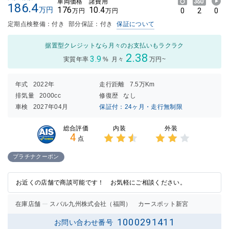
車両価格
諸費用
186.4
176
10.4
万円
0
2
0
万円
万円
定期点検整備：付き
部分保証：付き
保証について
据置型クレジットなら月々のお支払いもラクラク
2.38
3.9
実質年率
%
月々
万円~
年式
2022年
走行距離
7.5万Km
排気量
2000cc
修復歴
なし
車検
2027年04月
保証付：24ヶ月・走行無制限
内装
外装
総合評価
4
点
3点中
3点中
2.5点
2点の
プラチナクーポン
の評価
評価
お近くの店舗で商談可能です！ お気軽にご相談ください。
在庫店舗
スバル九州株式会社（福岡） カースポット新宮
1000291411
お問い合わせ番号