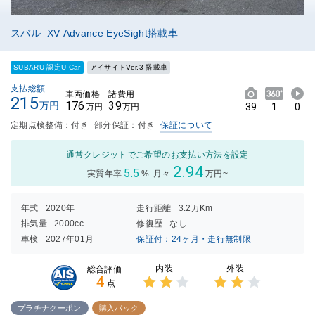
スバル XV Advance EyeSight搭載車
SUBARU 認定U-Car
アイサイトVer.3 搭載車
支払総額
車両価格
諸費用
215
176
39
万円
39
1
0
万円
万円
定期点検整備：付き
部分保証：付き
保証について
通常クレジットでご希望のお支払い方法を設定
2.94
5.5
実質年率
%
月々
万円~
年式
2020年
走行距離
3.2万Km
排気量
2000cc
修復歴
なし
車検
2027年01月
保証付：24ヶ月・走行無制限
内装
外装
総合評価
4
点
3点中
3点中
2点の
2点の
プラチナクーポン
購入パック