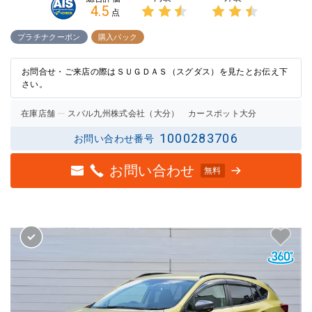
4.5
点
3点中
3点中
2.5点
2.5点
プラチナクーポン
購入パック
の評価
の評価
お問合せ・ご来店の際はＳＵＧＤＡＳ（スグダス）を見たとお伝え下
さい。
在庫店舗
スバル九州株式会社（大分） カースポット大分
1000283706
お問い合わせ番号
お問い合わせ
無料