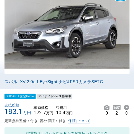
スバル XV 2.0e-LEyeSight ナビ&FSRカメラ&ETC
SUBARU 認定U-Car
アイサイトVer.3 搭載車
支払総額
車両価格
諸費用
183.1
172.7
10.4
万円
0
2
0
万円
万円
定期点検整備：付き
部分保証：付き
保証について
据置型クレジットなら月々のお支払いもラクラク