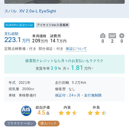
スバル XV 2.0e-L EyeSight
SUBARU 認定U-Car
アイサイトVer.3 搭載車
支払総額
車両価格
諸費用
223.1
209
14.1
万円
0
2
0
万円
万円
定期点検整備：付き
部分保証：付き
保証について
据置型クレジットなら月々のお支払いもラクラク
1.81
3.9
実質年率
%
月々
万円~
年式
2021年
走行距離
5.2万Km
排気量
2000cc
修復歴
なし
車検
車検整備付
保証付：24ヶ月・走行無制限
内装
外装
総合評価
4.5
点
3点中
3点中
2.5点
2.5点
プラチナクーポン
購入パック