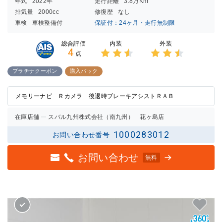
年式
2022年
走行距離
3.8万Km
排気量
2000cc
修復歴
なし
車検
車検整備付
保証付：24ヶ月・走行無制限
内装
外装
総合評価
4
点
3点中
3点中
2.5点
2.5点
プラチナクーポン
購入パック
の評価
の評価
メモリーナビ Ｒカメラ 後退時ブレーキアシストＲＡＢ
在庫店舗
スバル九州株式会社（南九州） 花ヶ島店
1000283012
お問い合わせ番号
お問い合わせ
無料