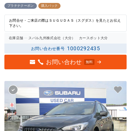
3点中
3点中
2点の
2.5点
プラチナクーポン
購入パック
評価
の評価
お問合せ・ご来店の際はＳＵＧＵＤＡＳ（スグダス）を見たとお伝え
下さい。
在庫店舗
スバル九州株式会社（大分） カースポット大分
1000292435
お問い合わせ番号
お問い合わせ
無料