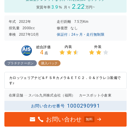
2.22
3.9
実質年率
%
月々
万円~
年式
2022年
走行距離
7.5万Km
排気量
2000cc
修復歴
なし
車検
2027年10月
保証付：24ヶ月・走行無制限
内装
外装
総合評価
4
点
3点中
3点中
2.5点
2点の
プラチナクーポン
購入パック
の評価
評価
カロッツェリアナビ＆ＦＳＲカメラ＆ＥＴＣ２．０＆ドラレコ装備で
す♪
在庫店舗
スバル九州株式会社（福岡） カースポット小倉東
1000290991
お問い合わせ番号
お問い合わせ
無料