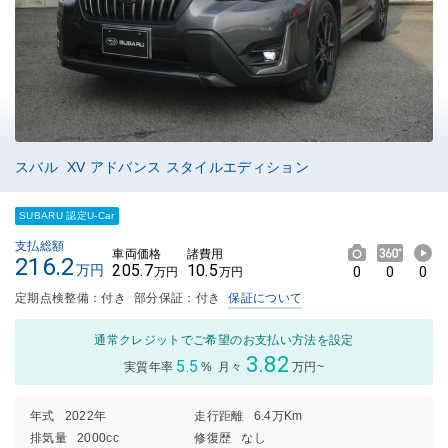
スバル XV アドバンス スタイルエディション
SUBARU 認定U-Car
支払総額
車両価格
諸費用
216.2
205.7
10.5
万円
0
0
0
万円
万円
定期点検整備：付き
部分保証：付き
保証について
通常クレジットでご希望のお支払い方法を設定
3.82
5.5
実質年率
%
月々
万円~
年式
2022年
走行距離
6.4万Km
排気量
2000cc
修復歴
なし