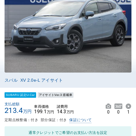
スバル XV 2.0e-L アイサイト
SUBARU 認定U-Car
アイサイトVer.3 搭載車
支払総額
車両価格
諸費用
213.4
199.1
14.3
万円
0
0
1
万円
万円
定期点検整備：付き
部分保証：付き
保証について
通常クレジットでご希望のお支払い方法を設定