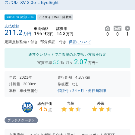
スバル XV 2.0e-L EyeSight
SUBARU 認定U-Car
アイサイトVer.3 搭載車
支払総額
車両価格
諸費用
211.2
196.9
14.3
万円
0
0
1
万円
万円
定期点検整備：付き
部分保証：付き
保証について
通常クレジットでご希望のお支払い方法を設定
2.07
5.5
実質年率
%
月々
万円~
年式
2021年
走行距離
4.8万Km
排気量
2000cc
修復歴
なし
車検
車検整備付
保証付：24ヶ月・走行無制限
内装
外装
総合評価
4.5
点
3点中
3点中
2.5点
2.5点
プラチナクーポン
の評価
の評価