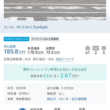
スバル XV 2.0e-L EyeSight
SUBARU 認定U-Car
アイサイトVer.3 搭載車
支払総額
車両価格
諸費用
185.8
170.5
15.3
万円
67
2
0
万円
万円
定期点検整備：付き
部分保証：付き
保証について
通常クレジットでご希望のお支払い方法を設定
2.67
5.5
実質年率
%
月々
万円~
年式
2020年
走行距離
5.2万Km
排気量
2000cc
修復歴
なし
車検
車検整備付
保証付：24ヶ月・走行無制限
内装
外装
総合評価