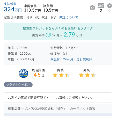
支払総額
車両価格
諸費用
324
313.5
10.5
万円
2
0
万円
万円
定期点検整備：付き
部分保証：付き
保証について
据置型クレジットなら月々のお支払いもラクラク
2.79
3.9
実質年率
%
月々
万円~
年式
2022年
走行距離
1.7万Km
排気量
1600cc
修復歴
なし
車検
2027年12月
保証付：24ヶ月・走行無制限
内装
外装
総合評価
4.5
点
3点中
3点中
2.5点
2.5点
プラチナクーポン
の評価
の評価
お近くの店舗で商談可能です！ お気軽にご相談ください。
在庫店舗
スバル九州株式会社（福岡） カースポット新宮