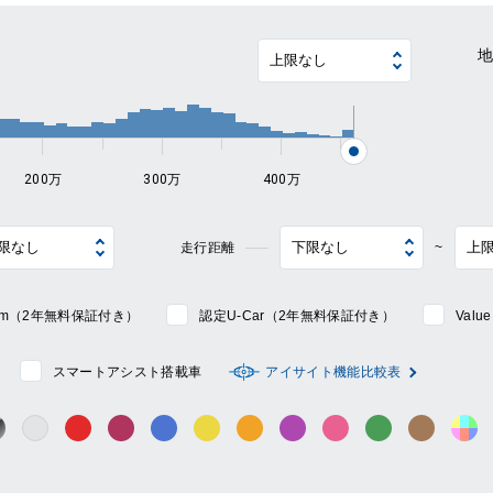
~
200万
300万
400万
走行距離
~
mium（2年無料保証付き）
認定U-Car（2年無料保証付き）
Val
スマートアシスト搭載車
アイサイト機能比較表
シルバー系
ック系
ガンメタ系
レッド系
ワイン系
ブルー系
イエロー系
オレンジ系
パープル系
ピンク系
グリーン系
ブラウン
そ
グレー系