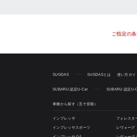
ご指定の条
SUGDAS
SUGDASとは
使い方ガイ
SUBARU 認定U-Car
SUBARU 認定U
車種から探す（五十音順）
インプレッサ
フォレスタ
インプレッサスポーツ
レヴォーグ
インプレッサ G4
レヴォーグ