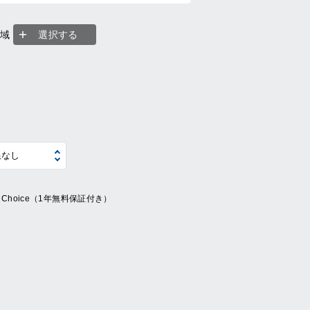
地域
選択する
ue Choice（1年無料保証付き）
系
の他