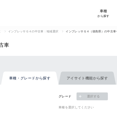
-Car検索サイト スグダス
車種
から探す
覧
インプレッサＧ４の中古車：地域選択
インプレッサＧ４（徳島県）の中古車
古車
車種・グレード
から探す
アイサイト機能
から探す
グレード
選択する