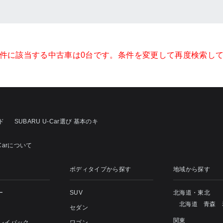
件に該当する中古車は0台です。条件を変更して再度検索し
ド
SUBARU U-Car選び 基本のキ
-Carについて
ボディタイプから探す
地域から探す
ー
SUV
北海道・東北
北海道
青森
セダン
関東
 レイバック
ワゴン