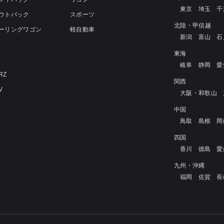
東京
埼玉
千
アウトバック
スポーツ
北陸・甲信越
ツーリングワゴン
軽自動車
新潟
富山
石
4
東海
岐阜
静岡
愛
RZ
関西
V
大阪・和歌山
中国
鳥取
島根
岡
四国
香川
徳島
愛
九州・沖縄
福岡
佐賀
長