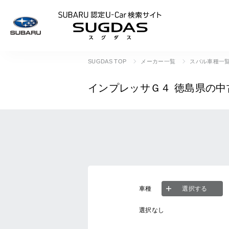
SUBARU 認定U
SUGDAS TOP
メーカー一覧
スバル車種一
インプレッサＧ４
徳島県の中
車種
選択する