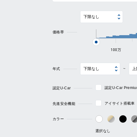
価格帯
100万
年式
~
認定U-Car Pre
認定U-Car
アイサイト搭載車
先進安全機能
カラー
ゴールド・
ブラ
ホワイト系