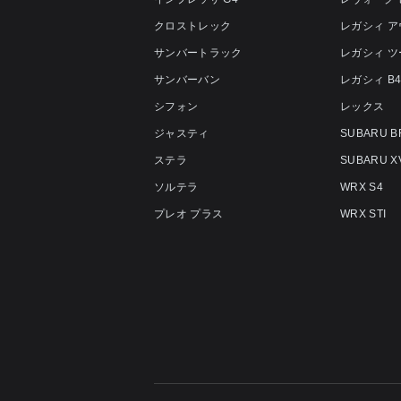
クロストレック
レガシィ 
サンバートラック
レガシィ 
サンバーバン
レガシィ B
シフォン
レックス
ジャスティ
SUBARU B
ステラ
SUBARU X
ソルテラ
WRX S4
プレオ プラス
WRX STI