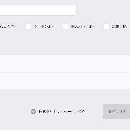
ら3日以内）
クーポンあり
購入パックあり
試乗可能
検索条件をマイページに保存