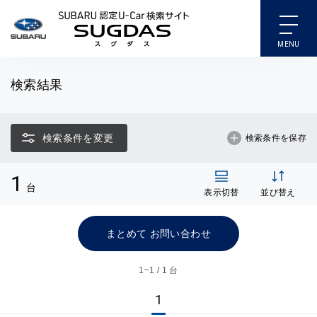
SUBARU 認定U-Car検索
検索結果
検索条件を変更
検索条件を保存
1
台
表示切替
並び替え
まとめて お問い合わせ
1~
1 / 1 台
1