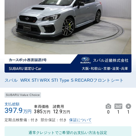
スバル WRX STI WRX STI Type S RECAROフロントシート
SUBARU Value Choice
支払総額
車両価格
諸費用
397.9
385
12.9
万円
0
1
1
万円
万円
定期点検整備：付き
部分保証：付き
保証について
通常クレジットでご希望のお支払い方法を設定