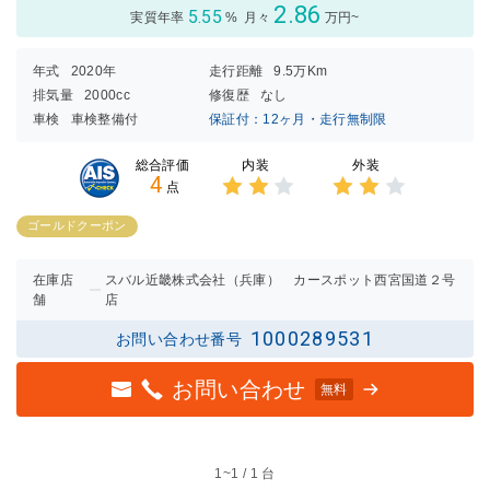
2.86
5.55
実質年率
%
月々
万円~
年式
2020年
走行距離
9.5万Km
排気量
2000cc
修復歴
なし
車検
車検整備付
保証付：12ヶ月・走行無制限
内装
外装
総合評価
4
点
3点中
3点中
2点の
2点の
ゴールドクーポン
評価
評価
在庫店
スバル近畿株式会社（兵庫） カースポット西宮国道２号
舗
店
1000289531
お問い合わせ番号
お問い合わせ
無料
1~
1 / 1 台