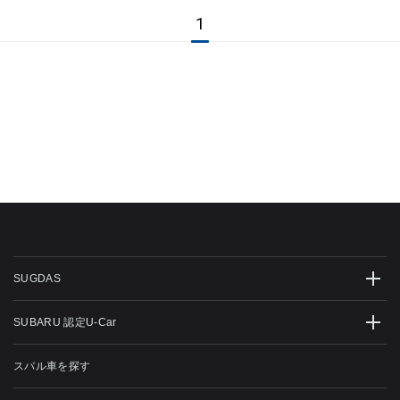
1
SUGDAS
SUBARU 認定U-Car
スバル車を探す