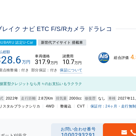
レイク ナビ ETC F/S/Rカメラ ドラレコ
SUBARU 認定U-Car
新世代アイサイト 搭載車
払総額
4.
328.6
車両価格
諸費用
総合評価
317.9
10.7
万円
万円
万円
期点検整備：付き
部分保証：付き
保証について
据置型クレジットなら月々のお支払いもラクラク
式
2022年
走行距離
2.8万Km
排気量
2000cc
修復歴
なし
車検
2027年1
リスタルブラックシリカ
4WD
整備込
CVT
保証付：24ヶ月・走行無
お問い合わせ番号
1000293291
スポット刈谷北