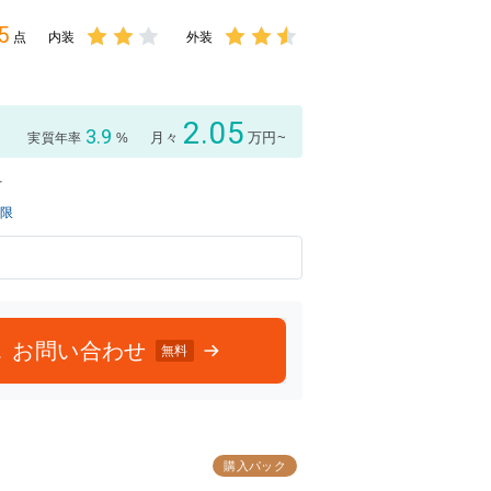
5
点
内装
外装
3点中
3点中
2点の
2.5点
評価
の評価
2.05
3.9
月々
万円~
実質年率
%
付
制限
お問い合わせ
無料
購入パック