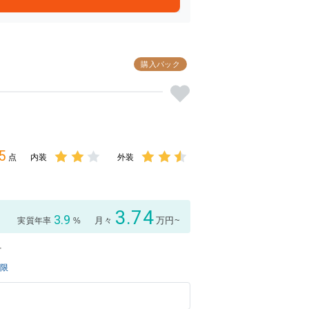
購入パック
5
点
内装
外装
3点中
3点中
2点の
2.5点
評価
の評価
3.74
3.9
月々
万円~
実質年率
%
付
制限