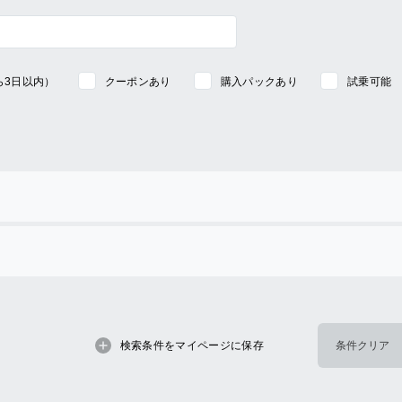
ら3日以内）
クーポンあり
購入パックあり
試乗可能
検索条件をマイページに保存