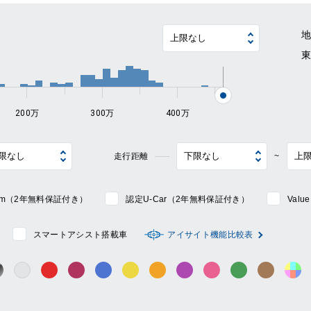
~
200万
300万
400万
走行距離
~
mium（2年無料保証付き）
認定U-Car（2年無料保証付き）
Val
スマートアシスト搭載車
アイサイト機能比較表
シルバー系
ック系
ガンメタ系
レッド系
ワイン系
ブルー系
イエロー系
オレンジ系
パープル系
ピンク系
グリーン系
ブラウン
そ
グレー系