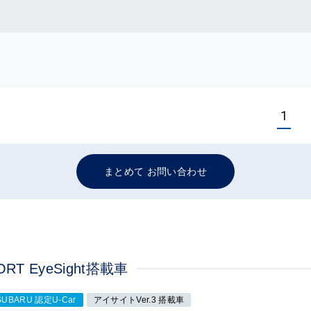
1
まとめて お問い合わせ
T EyeSight搭載車
SUBARU 認定U-Car
アイサイトVer.3 搭載車