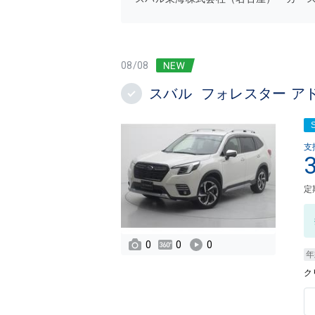
08/08
スバル フォレスター アドバ
支
定
0
0
0
年
ク