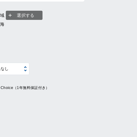
地域
選択する
東海
ue Choice（1年無料保証付き）
系
の他