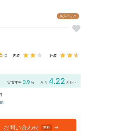
購入パック
5
点
内装
外装
3点中
3点中
2点の
2.5点
評価
の評価
4.22
3.9
月々
万円~
実質年率
%
1月
制限
お問い合わせ
無料