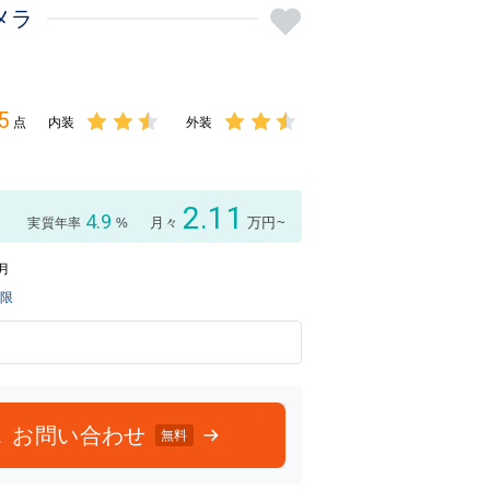
メラ
5
点
内装
外装
3点中
3点中
2.5点
2.5点
の評価
の評価
2.11
4.9
月々
万円~
実質年率
%
7月
制限
お問い合わせ
無料