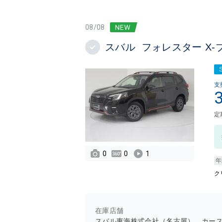
08/08
スバル フォレスター X-ブ
支
定
0
0
1
年
ク
在庫店舗
スバル東海株式会社（名古屋） カー