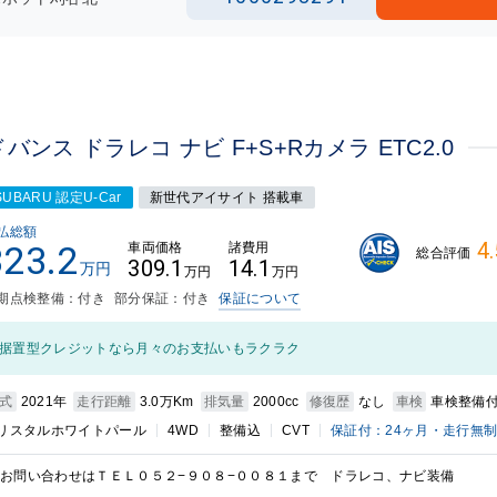
ンス ドラレコ ナビ F+S+Rカメラ ETC2.0
SUBARU 認定U-Car
新世代アイサイト 搭載車
払総額
4.
323.2
車両価格
諸費用
総合評価
309.1
14.1
万円
万円
万円
期点検整備：付き
部分保証：付き
保証について
据置型クレジットなら月々のお支払いもラクラク
式
2021年
走行距離
3.0万Km
排気量
2000cc
修復歴
なし
車検
車検整備
リスタルホワイトパール
4WD
整備込
CVT
保証付：24ヶ月・走行無
お問い合わせはＴＥＬ０５２−９０８−００８１まで ドラレコ、ナビ装備