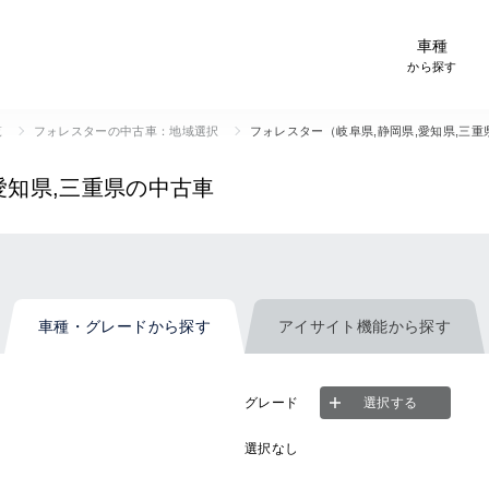
-Car検索サイト スグダス
車種
から探す
覧
フォレスターの中古車：地域選択
フォレスター（岐阜県,静岡県,愛知県,三
愛知県,三重県の中古車
車種・グレード
から探す
アイサイト機能
から探す
グレード
選択する