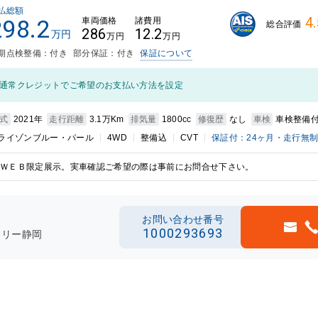
払総額
4.
298.2
車両価格
諸費用
総合評価
286
12.2
万円
万円
万円
期点検整備：付き
部分保証：付き
保証について
通常クレジットでご希望のお支払い方法を設定
式
2021年
走行距離
3.1万Km
排気量
1800cc
修復歴
なし
車検
車検整備
ライゾンブルー・パール
4WD
整備込
CVT
保証付：24ヶ月・走行無
ＷＥＢ限定展示。実車確認ご希望の際は事前にお問合せ下さい。
お問い合わせ番号
1000293693
ラリー静岡