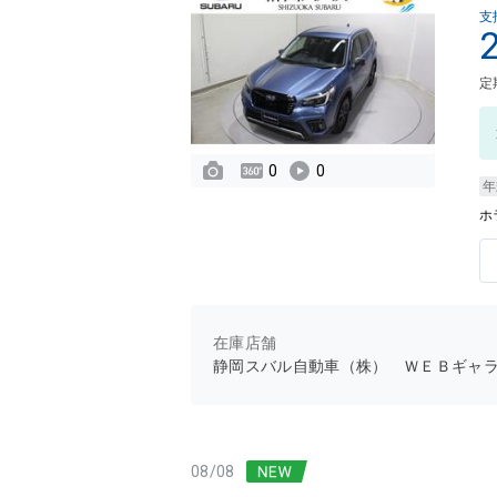
支
定
0
0
年
ホ
在庫店舗
静岡スバル自動車（株） ＷＥＢギャ
08/08