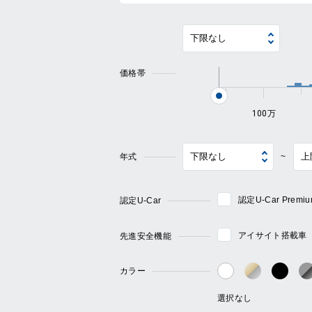
価格帯
100万
年式
~
認定U-Car Pre
認定U-Car
アイサイト搭載車
先進安全機能
カラー
ゴールド・
ブラ
ホワイト系