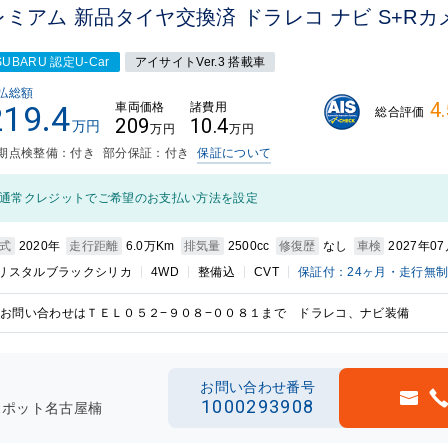
ミアム 新品タイヤ交換済 ドラレコ ナビ S+Rカ
SUBARU 認定U-Car
アイサイトVer.3 搭載車
払総額
4.
219.4
車両価格
諸費用
総合評価
209
10.4
万円
万円
万円
期点検整備：付き
部分保証：付き
保証について
通常クレジットでご希望のお支払い方法を設定
式
2020年
走行距離
6.0万Km
排気量
2500cc
修復歴
なし
車検
2027年0
リスタルブラックシリカ
4WD
整備込
CVT
保証付：24ヶ月・走行無
お問い合わせはＴＥＬ０５２−９０８−００８１まで ドラレコ、ナビ装備
お問い合わせ番号
1000293908
スポット名古屋楠