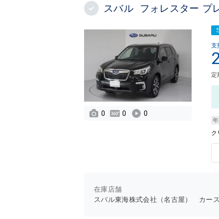
スバル フォレスター プレ
支
定
0
0
0
年
ク
在庫店舗
スバル東海株式会社（名古屋） カー