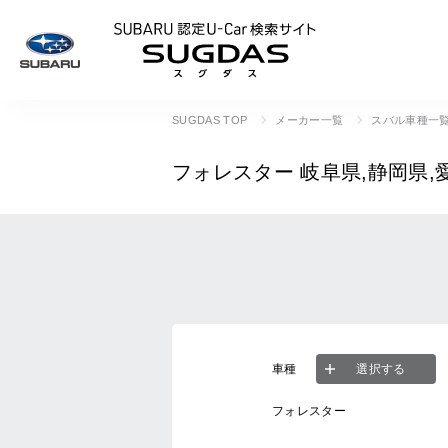
SUBARU 認定U
SUGDAS TOP
メーカー一覧
スバル車種一
フォレスター
岐阜県,静岡県,
車種
選択する
フォレスター