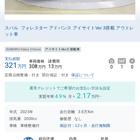
スバル フォレスター アドバンス アイサイトVer.3搭載 アウトレ
ット車
SUBARU Value Choice
アイサイトVer.3 搭載車
支払総額
車両価格
諸費用
321
308
13
万円
0
1
0
万円
万円
定期点検整備：付き
部分保証：付き
保証について
通常クレジットでご希望のお支払い方法を設定
2.17
4.9
実質年率
%
月々
万円~
年式
2023年
走行距離
3.6万Km
排気量
2000cc
修復歴
なし
車検
車検整備付
保証付：12ヶ月・走行無制限
内装
外装
総合評価