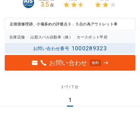
3.5
点
3点中
3点中
2.5点
2点の
の評価
評価
左側面修理跡、小傷多めの評価点３．５点の為アウトレット車
在庫店舗
山梨スバル自動車（株） カースポット甲府
1000289323
お問い合わせ番号
お問い合わせ
無料
1~
7 / 7 台
1