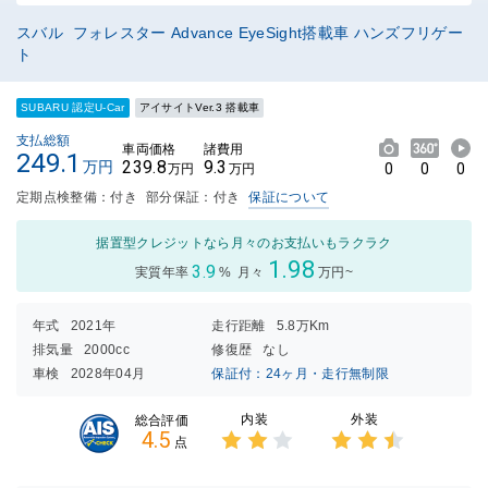
スバル フォレスター Advance EyeSight搭載車 ハンズフリゲー
ト
SUBARU 認定U-Car
アイサイトVer.3 搭載車
支払総額
車両価格
諸費用
249.1
239.8
9.3
万円
0
0
0
万円
万円
定期点検整備：付き
部分保証：付き
保証について
据置型クレジットなら月々のお支払いもラクラク
1.98
3.9
実質年率
%
月々
万円~
年式
2021年
走行距離
5.8万Km
排気量
2000cc
修復歴
なし
車検
2028年04月
保証付：24ヶ月・走行無制限
内装
外装
総合評価
4.5
点
3点中
3点中
2点の
2.5点