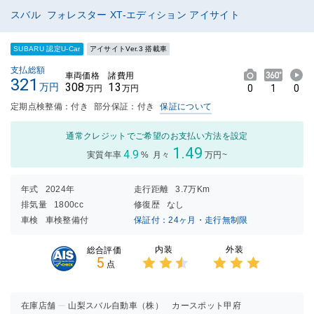
スバル フォレスター XT-エディション アイサイト
SUBARU 認定U-Car
アイサイトVer.3 搭載車
支払総額
車両価格
諸費用
321
308
13
万円
0
1
0
万円
万円
定期点検整備：付き
部分保証：付き
保証について
通常クレジットでご希望のお支払い方法を設定
1.49
4.9
実質年率
%
月々
万円~
年式
2024年
走行距離
3.7万Km
排気量
1800cc
修復歴
なし
車検
車検整備付
保証付：24ヶ月・走行無制限
内装
外装
総合評価
5
点
3点中
3点中
2.5点
3点の
の評価
評価
在庫店舗
山梨スバル自動車（株） カースポット甲府