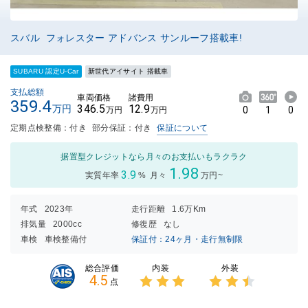
スバル フォレスター アドバンス サンルーフ搭載車!
SUBARU 認定U-Car
新世代アイサイト 搭載車
支払総額
車両価格
諸費用
359.4
346.5
12.9
万円
0
1
0
万円
万円
定期点検整備：付き
部分保証：付き
保証について
据置型クレジットなら月々のお支払いもラクラク
1.98
3.9
実質年率
%
月々
万円~
年式
2023年
走行距離
1.6万Km
排気量
2000cc
修復歴
なし
車検
車検整備付
保証付：24ヶ月・走行無制限
内装
外装
総合評価
4.5
点
3点中
3点中
3点の
2.5点