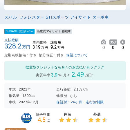
スバル フォレスター STIスポーツ アイサイト ターボ車
SUBARU 認定U-Car
新世代アイサイト 搭載車
支払総額
車両価格
諸費用
328.2
319
9.2
万円
0
0
0
万円
万円
定期点検整備：付き
部分保証：付き
保証について
据置型クレジットなら月々のお支払いもラクラク
2.49
3.9
実質年率
%
月々
万円~
年式
2022年
走行距離
2.1万Km
排気量
1800cc
修復歴
なし
車検
2027年12月
保証付：24ヶ月・走行無制限
内装
外装
総合評価
4.5
点
3点中
3点中