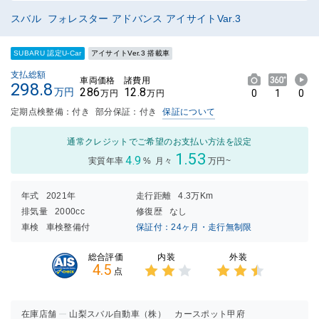
スバル フォレスター アドバンス アイサイトVar.3
SUBARU 認定U-Car
アイサイトVer.3 搭載車
支払総額
車両価格
諸費用
298.8
286
12.8
万円
0
1
0
万円
万円
定期点検整備：付き
部分保証：付き
保証について
通常クレジットでご希望のお支払い方法を設定
1.53
4.9
実質年率
%
月々
万円~
年式
2021年
走行距離
4.3万Km
排気量
2000cc
修復歴
なし
車検
車検整備付
保証付：24ヶ月・走行無制限
内装
外装
総合評価
4.5
点
3点中
3点中
2点の
2.5点
評価
の評価
在庫店舗
山梨スバル自動車（株） カースポット甲府