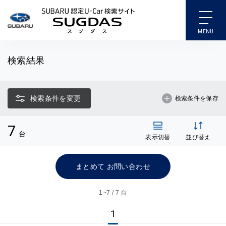
SUBARU 認定U-Car検索
検索結果
検索条件を変更
検索条件を保存
7
台
表示切替
並び替え
まとめて お問い合わせ
1~
7 / 7 台
1