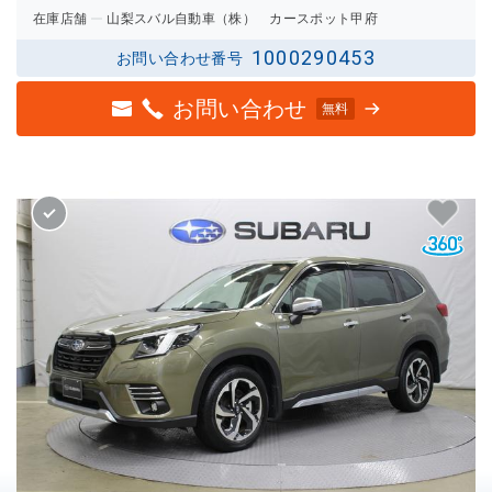
評価
の評価
在庫店舗
山梨スバル自動車（株） カースポット甲府
1000290453
お問い合わせ番号
お問い合わせ
無料