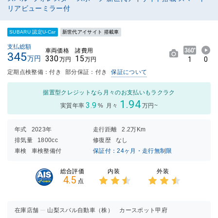
リアビューミラー付
SUBARU 認定U-Car
新世代アイサイト 搭載車
支払総額
車両価格
諸費用
345
330
15
万円
1
0
万円
万円
定期点検整備：付き
部分保証：付き
保証について
据置型クレジットなら月々のお支払いもラクラク
1.94
3.9
実質年率
%
月々
万円~
年式
2023年
走行距離
2.2万Km
排気量
1800cc
修復歴
なし
車検
車検整備付
保証付：24ヶ月・走行無制限
内装
外装
総合評価
4.5
点
3点中
3点中
2.5点
2.5点
の評価
の評価
在庫店舗
山梨スバル自動車（株） カースポット甲府