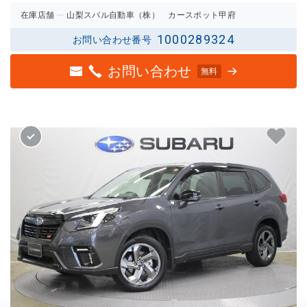
評価
の評価
在庫店舗
山梨スバル自動車（株） カースポット甲府
1000289324
お問い合わせ番号
お問い合わせ
無料