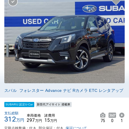
スバル フォレスター Advance ナビ Rカメラ ETC レンタアップ
SUBARU 認定U-Car
新世代アイサイト 搭載車
支払総額
車両価格
諸費用
312
297
15
万円
75
0
1
万円
万円
定期点検整備：付き
部分保証：付き
保証について