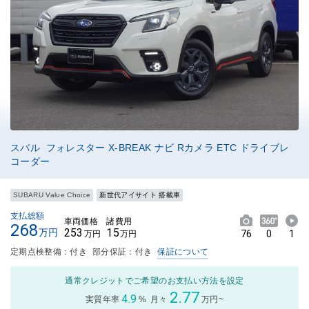
スバル フォレスター X-BREAK ナビ Rカメラ ETC ドライブレ
コーダー
SUBARU Value Choice
新世代アイサイト 搭載車
支払総額
車両価格
諸費用
268
253
15
万円
76
0
1
万円
万円
定期点検整備：付き
部分保証：付き
保証について
通常クレジットでご希望のお支払い方法を設定
2.77
4.9
実質年率
%
月々
万円~