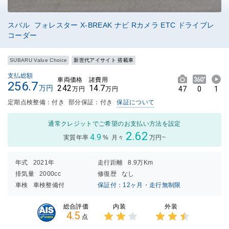
スバル フォレスター X-BREAK ナビ Rカメラ ETC ドライブレ
コーダー
SUBARU Value Choice
新世代アイサイト 搭載車
支払総額
車両価格
諸費用
256.7
242
14.7
万円
47
0
1
万円
万円
定期点検整備：付き
部分保証：付き
保証について
通常クレジットでご希望のお支払い方法を設定
2.62
4.9
実質年率
%
月々
万円~
年式
2021年
走行距離
8.9万Km
排気量
2000cc
修復歴
なし
車検
車検整備付
保証付：12ヶ月・走行無制限
内装
外装
総合評価
4.5
点
3点中
3点中