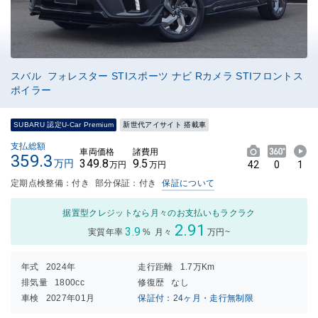
スバル フォレスター STIスポーツ ナビ Rカメラ STIフロントス
ポイラー
SUBARU 認定U-Car Premium
新世代アイサイト 搭載車
支払総額
車両価格
諸費用
359.3
349.8
9.5
万円
42
0
1
万円
万円
定期点検整備：付き
部分保証：付き
保証について
据置型クレジットなら月々のお支払いもラクラク
2.91
3.9
実質年率
%
月々
万円~
年式
2024年
走行距離
1.7万Km
排気量
1800cc
修復歴
なし
車検
2027年01月
保証付：24ヶ月・走行無制限