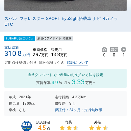
スバル フォレスター SPORT EyeSight搭載車 ナビ Rカメラ
ETC
SUBARU 認定U-Car
新世代アイサイト 搭載車
支払総額
車両価格
諸費用
310.8
297
13.8
万円
0
0
1
万円
万円
定期点検整備：付き
部分保証：付き
保証について
通常クレジットでご希望のお支払い方法を設定
3.33
4.9
実質年率
%
月々
万円~
年式
2021年
走行距離
4.3万Km
排気量
1800cc
修復歴
なし
車検
なし
保証付：24ヶ月・走行無制限
内装
外装
総合評価
4.5
点