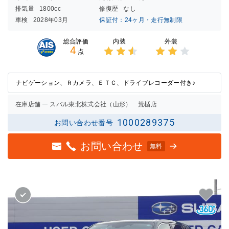
排気量
1800cc
修復歴
なし
車検
2028年03月
保証付：24ヶ月・走行無制限
内装
外装
総合評価
4
点
3点中
3点中
2.5点
2点の
の評価
評価
ナビゲーション、Ｒカメラ、ＥＴＣ、ドライブレコーダー付き♪
在庫店舗
スバル東北株式会社（山形） 荒楯店
1000289375
お問い合わせ番号
お問い合わせ
無料