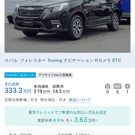
スバル フォレスター Touring ナビゲーション Rカメラ ETC
SUBARU 認定U-Car
アイサイトVer.3 搭載車
支払総額
車両価格
諸費用
333.3
319
14.3
万円
0
0
1
万円
万円
定期点検整備：付き
部分保証：付き
保証について
通常クレジットでご希望のお支払い方法を設定
3.63
4.9
実質年率
%
月々
万円~