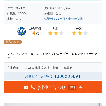
年式
2021年
走行距離
8.0万Km
排気量
2000cc
修復歴
なし
車検
なし
保証付：12ヶ月・走行無制限
内装
外装
総合評価
4
点
3点中
3点中
2点の
2点の
購入パック
評価
評価
ナビ、Ｒカメラ、ＥＴＣ、ドライブレコーダー、ＬＥＤライナー付き
☆
在庫店舗
スバル東北株式会社（山形） 鶴岡店
1000285691
お問い合わせ番号
お問い合わせ
無料