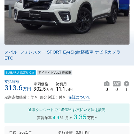
スバル フォレスター SPORT EyeSight搭載車 ナビ Rカメラ
ETC
SUBARU 認定U-Car
アイサイトVer.3 搭載車
支払総額
車両価格
諸費用
313.6
302.5
11.1
万円
0
0
1
万円
万円
定期点検整備：付き
部分保証：付き
保証について
通常クレジットでご希望のお支払い方法を設定
3.35
4.9
実質年率
%
月々
万円~
年式
2021年
走行距離
3.0万Km