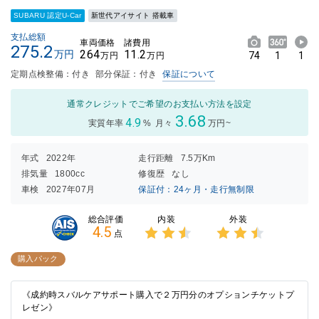
SUBARU 認定U-Car
新世代アイサイト 搭載車
支払総額
車両価格
諸費用
275.2
264
11.2
万円
74
1
1
万円
万円
定期点検整備：付き
部分保証：付き
保証について
通常クレジットでご希望のお支払い方法を設定
3.68
4.9
実質年率
%
月々
万円~
年式
2022年
走行距離
7.5万Km
排気量
1800cc
修復歴
なし
車検
2027年07月
保証付：24ヶ月・走行無制限
内装
外装
総合評価
4.5
点
3点中
3点中
2.5点
2.5点
購入パック
の評価
の評価
《成約時スバルケアサポート購入で２万円分のオプションチケットプ
レゼン》