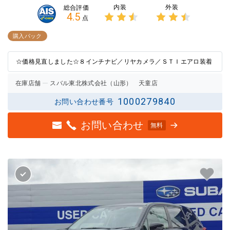
内装
外装
総合評価
4.5
点
3点中
3点中
2.5点
2.5点
購入パック
の評価
の評価
☆価格見直しました☆８インチナビ／リヤカメラ／ＳＴＩエアロ装着
在庫店舗
スバル東北株式会社（山形） 天童店
1000279840
お問い合わせ番号
お問い合わせ
無料