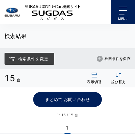
SUBARU 認定U-Car検索
検索結果
検索条件を変更
検索条件を保存
15
台
表示切替
並び替え
まとめて お問い合わせ
1~
15 / 15 台
1