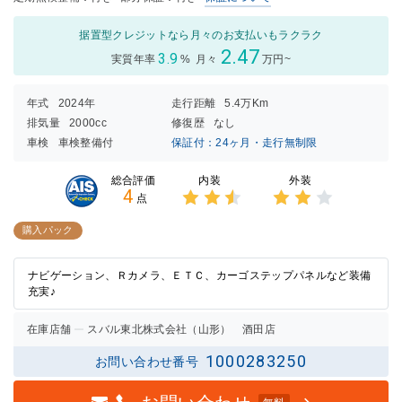
据置型クレジットなら月々のお支払いもラクラク
2.47
3.9
実質年率
%
月々
万円~
年式
2024年
走行距離
5.4万Km
排気量
2000cc
修復歴
なし
車検
車検整備付
保証付：24ヶ月・走行無制限
内装
外装
総合評価
4
点
3点中
3点中
2.5点
2点の
購入パック
の評価
評価
ナビゲーション、Ｒカメラ、ＥＴＣ、カーゴステップパネルなど装備
充実♪
在庫店舗
スバル東北株式会社（山形） 酒田店
1000283250
お問い合わせ番号