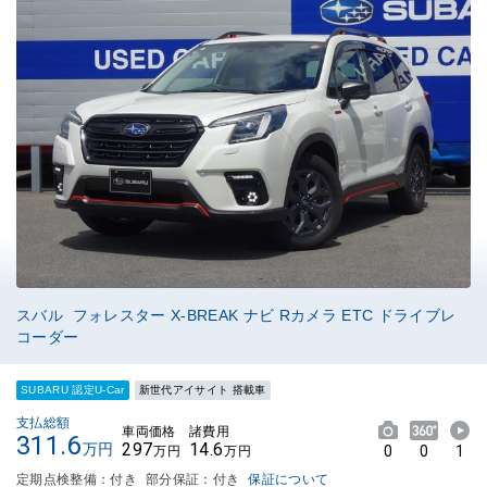
スバル フォレスター X-BREAK ナビ Rカメラ ETC ドライブレ
コーダー
SUBARU 認定U-Car
新世代アイサイト 搭載車
支払総額
車両価格
諸費用
311.6
297
14.6
万円
0
0
1
万円
万円
定期点検整備：付き
部分保証：付き
保証について