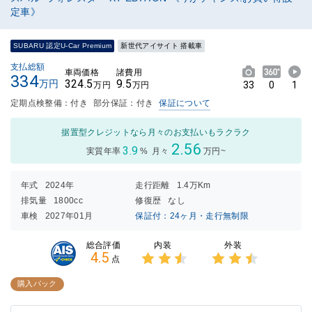
定車》
SUBARU 認定U-Car Premium
新世代アイサイト 搭載車
支払総額
車両価格
諸費用
334
324.5
9.5
万円
33
0
1
万円
万円
定期点検整備：付き
部分保証：付き
保証について
据置型クレジットなら月々のお支払いもラクラク
2.56
3.9
実質年率
%
月々
万円~
年式
2024年
走行距離
1.4万Km
排気量
1800cc
修復歴
なし
車検
2027年01月
保証付：24ヶ月・走行無制限
内装
外装
総合評価
4.5
点
3点中
3点中
2.5点
2.5点
購入パック
の評価
の評価