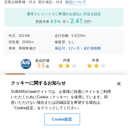
定期点検整備：付き
部分保証：付き
保証について
通常クレジットでご希望のお支払い方法を設定
2.41
4.9
実質年率
%
月々
万円~
年式
2019年
走行距離
5.8万Km
排気量
2000cc
修復歴
なし
車検
車検整備付
保証付：12ヶ月・走行無制限
内装
外装
総合評価
3.5
点
3点中
3点中
2点の
2点の
購入パック
評価
評価
クッキーに関するお知らせ​
ナビゲーション、Ｒカメラ、ＥＴＣ、カーゴステップパネル（樹脂
SUBARUのwebサイトでは、お客様に快適にサイトをご利用
製）装備☆
いただくためにCookie（クッキー）を使用しています。​ 同
意いただけない場合または詳細設定を希望する場合は、
在庫店舗
「Cookie設定」をクリックしてください。​
スバル東北株式会社（山形） 荒楯店
1000288296
お問い合わせ番号
Cookie設定