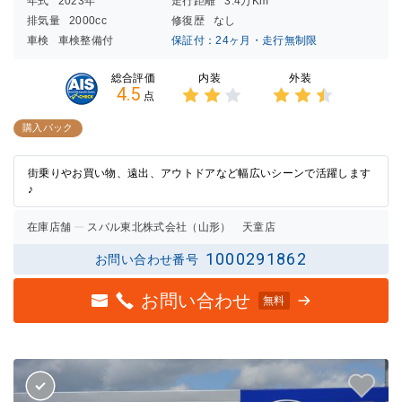
年式
2023年
走行距離
3.4万Km
排気量
2000cc
修復歴
なし
車検
車検整備付
保証付：24ヶ月・走行無制限
内装
外装
総合評価
4.5
点
3点中
3点中
2点の
2.5点
購入パック
評価
の評価
街乗りやお買い物、遠出、アウトドアなど幅広いシーンで活躍します
♪
在庫店舗
スバル東北株式会社（山形） 天童店
1000291862
お問い合わせ番号
お問い合わせ
無料