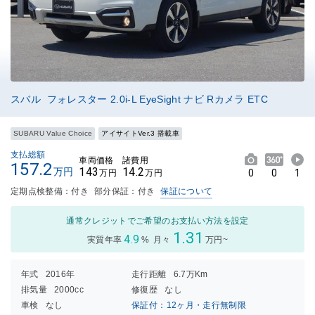
スバル フォレスター 2.0i-L EyeSight ナビ Rカメラ ETC
SUBARU Value Choice
アイサイトVer.3 搭載車
支払総額
車両価格
諸費用
157.2
143
14.2
万円
0
0
1
万円
万円
定期点検整備：付き
部分保証：付き
保証について
通常クレジットでご希望のお支払い方法を設定
1.31
4.9
実質年率
%
月々
万円~
年式
2016年
走行距離
6.7万Km
排気量
2000cc
修復歴
なし
車検
なし
保証付：12ヶ月・走行無制限