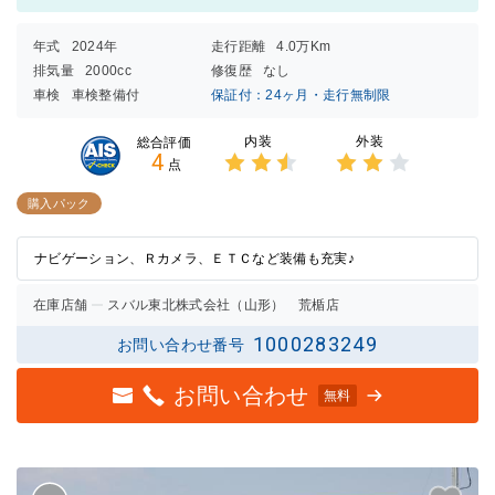
年式
2024年
走行距離
4.0万Km
排気量
2000cc
修復歴
なし
車検
車検整備付
保証付：24ヶ月・走行無制限
内装
外装
総合評価
4
点
3点中
3点中
2.5点
2点の
購入パック
の評価
評価
ナビゲーション、Ｒカメラ、ＥＴＣなど装備も充実♪
在庫店舗
スバル東北株式会社（山形） 荒楯店
1000283249
お問い合わせ番号
お問い合わせ
無料