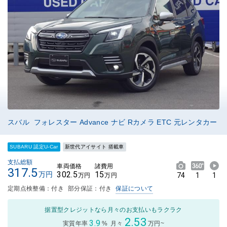
スバル フォレスター Advance ナビ Rカメラ ETC 元レンタカー
SUBARU 認定U-Car
新世代アイサイト 搭載車
支払総額
車両価格
諸費用
317.5
302.5
15
万円
74
1
1
万円
万円
定期点検整備：付き
部分保証：付き
保証について
据置型クレジットなら月々のお支払いもラクラク
2.53
3.9
実質年率
%
月々
万円~