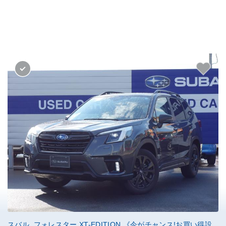
スバル フォレスター XT-EDITION 《今がチャンス!お買い得設