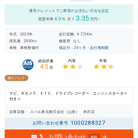
通常クレジットでご希望のお支払い方法を設定
3.35
4.9
実質年率
%
月々
万円~
年式
2023年
走行距離
6.7万Km
排気量
2000cc
修復歴
なし
車検
車検整備付
保証付：24ヶ月・走行無制限
内装
外装
総合評価
4.5
点
3点中
3点中
2点の
2.5点
購入パック
評価
の評価
ナビ、Ｒカメラ、ＥＴＣ、ドライブレコーダー、エンジンスターター
付き☆
在庫店舗
スバル東北株式会社（山形） 米沢店
1000288327
お問い合わせ番号
お問い合わせ
無料