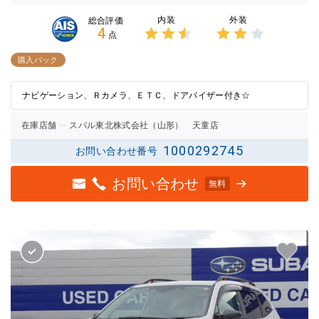
内装
外装
総合評価
4
点
3点中
3点中
2.5点
2点の
購入パック
の評価
評価
ナビゲーション、Ｒカメラ、ＥＴＣ、ドアバイザー付き☆
在庫店舗
スバル東北株式会社（山形） 天童店
1000292745
お問い合わせ番号
お問い合わせ
無料