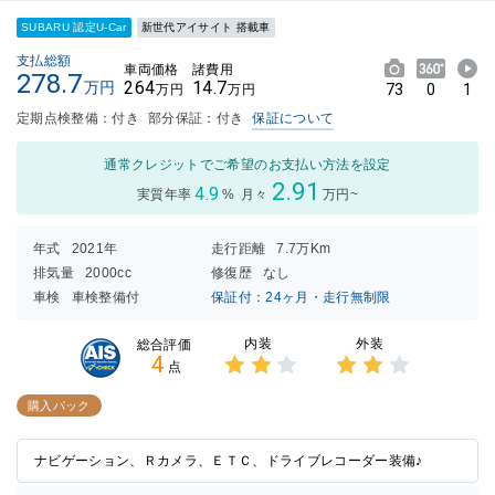
SUBARU 認定U-Car
新世代アイサイト 搭載車
支払総額
車両価格
諸費用
278.7
264
14.7
万円
73
0
1
万円
万円
定期点検整備：付き
部分保証：付き
保証について
通常クレジットでご希望のお支払い方法を設定
2.91
4.9
実質年率
%
月々
万円~
年式
2021年
走行距離
7.7万Km
排気量
2000cc
修復歴
なし
車検
車検整備付
保証付：24ヶ月・走行無制限
内装
外装
総合評価
4
点
3点中
3点中
2点の
2点の
購入パック
評価
評価
ナビゲーション、Ｒカメラ、ＥＴＣ、ドライブレコーダー装備♪