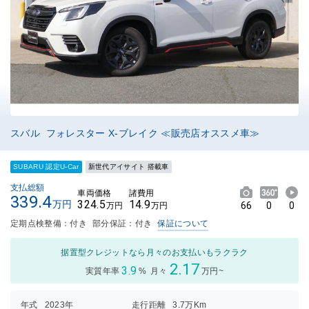
スバル フォレスター X-ブレイク ≪販売店オススメ車≫
SUBARU 認定U-Car
新世代アイサイト 搭載車
支払総額
車両価格
諸費用
339.4
324.5
14.9
万円
66
0
0
万円
万円
定期点検整備：付き
部分保証：付き
保証について
据置型クレジットなら月々のお支払いもラクラク
2.17
3.9
実質年率
%
月々
万円~
年式
2023年
走行距離
3.7万Km