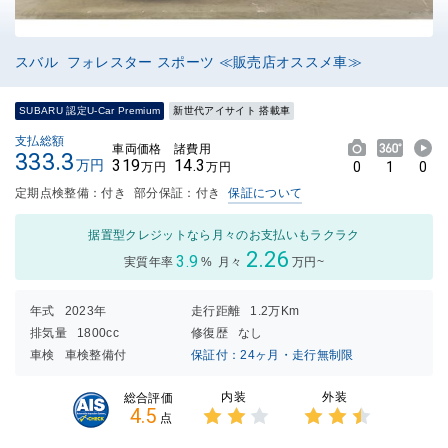
スバル フォレスター スポーツ ≪販売店オススメ車≫
SUBARU 認定U-Car Premium
新世代アイサイト 搭載車
支払総額
車両価格
諸費用
333.3
319
14.3
万円
0
1
0
万円
万円
定期点検整備：付き
部分保証：付き
保証について
据置型クレジットなら月々のお支払いもラクラク
2.26
3.9
実質年率
%
月々
万円~
年式
2023年
走行距離
1.2万Km
排気量
1800cc
修復歴
なし
車検
車検整備付
保証付：24ヶ月・走行無制限
内装
外装
総合評価
4.5
点
3点中
3点中