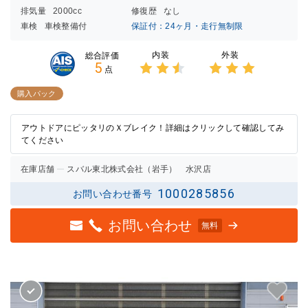
排気量
2000cc
修復歴
なし
車検
車検整備付
保証付：24ヶ月・走行無制限
内装
外装
総合評価
5
点
3点中
3点中
2.5点
3点の
購入パック
の評価
評価
アウトドアにピッタリのＸブレイク！詳細はクリックして確認してみ
てください
在庫店舗
スバル東北株式会社（岩手） 水沢店
1000285856
お問い合わせ番号
お問い合わせ
無料