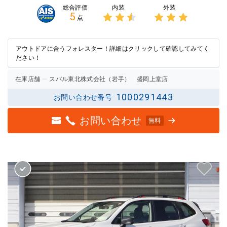
内装
外装
総合評価
5
点
3点中
3点中
2.5点
3点の
の評価
評価
アウトドアに合うフォレスター！詳細はクリックして確認してみてく
ださい！
在庫店舗
スバル東北株式会社（岩手） 盛岡上堂店
1000291443
お問い合わせ番号
お問い合わせ
無料