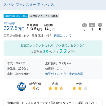
スバル フォレスター アドバンス
SUBARU 認定U-Car
新世代アイサイト 搭載車
支払総額
車両価格
諸費用
327.5
313.5
14
万円
0
1
0
万円
万円
定期点検整備：付き
部分保証：付き
保証について
据置型クレジットなら月々のお支払いもラクラク
2.2
3.9
実質年率
%
月々
万円~
年式
2023年
走行距離
3.2万Km
排気量
2000cc
修復歴
なし
車検
車検整備付
保証付：24ヶ月・走行無制限
内装
外装
総合評価
4
点
3点中
3点中
2.5点
2点の
の評価
評価
装備の揃ったフォレスターです！詳細はクリックして確認してみてく