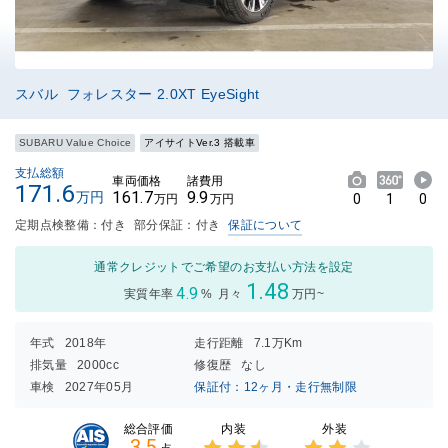
スバル フォレスター 2.0XT EyeSight
SUBARU Value Choice
アイサイトVer.3 搭載車
支払総額
車両価格
諸費用
171.6
161.7
9.9
万円
0
1
0
万円
万円
定期点検整備：付き
部分保証：付き
保証について
通常クレジットでご希望のお支払い方法を設定
1.48
4.9
実質年率
%
月々
万円~
年式
2018年
走行距離
7.1万Km
排気量
2000cc
修復歴
なし
車検
2027年05月
保証付：12ヶ月・走行無制限
内装
外装
総合評価
3.5