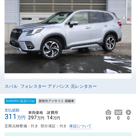
スバル フォレスター アドバンス 元レンタカー
SUBARU 認定U-Car
新世代アイサイト 搭載車
支払総額
車両価格
諸費用
311
297
14
万円
69
0
0
万円
万円
定期点検整備：付き
部分保証：付き
保証について