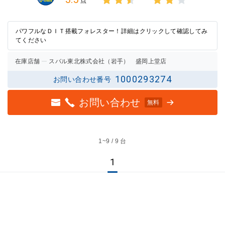
点
3点中
3点中
2.5点
2点の
の評価
評価
パワフルなＤＩＴ搭載フォレスター！詳細はクリックして確認してみ
てください
在庫店舗
スバル東北株式会社（岩手） 盛岡上堂店
1000293274
お問い合わせ番号
お問い合わせ
無料
1~
9 / 9 台
1