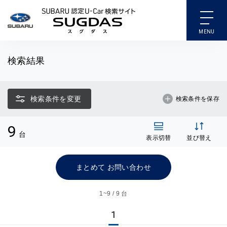
SUBARU 認定U-Car検索
検索結果
検索条件を変更
検索条件を保存
9
台
表示切替
並び替え
まとめて お問い合わせ
1~
9 / 9 台
1