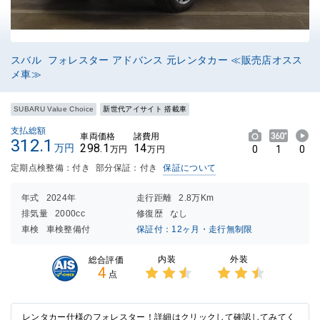
スバル フォレスター アドバンス 元レンタカー ≪販売店オスス
メ車≫
SUBARU Value Choice
新世代アイサイト 搭載車
支払総額
車両価格
諸費用
312.1
298.1
14
万円
0
1
0
万円
万円
定期点検整備：付き
部分保証：付き
保証について
年式
2024年
走行距離
2.8万Km
排気量
2000cc
修復歴
なし
車検
車検整備付
保証付：12ヶ月・走行無制限
内装
外装
総合評価
4
点
3点中
3点中
2.5点
2.5点
の評価
の評価
レンタカー仕様のフォレスター！詳細はクリックして確認してみてく