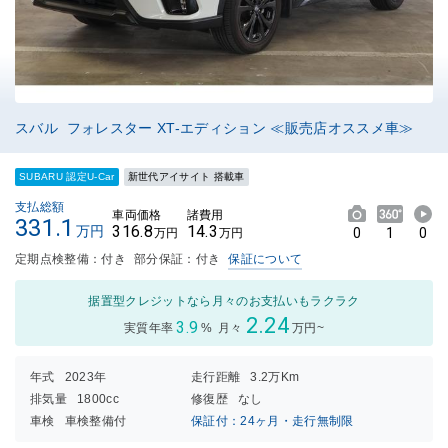
スバル フォレスター XT-エディション ≪販売店オススメ車≫
SUBARU 認定U-Car
新世代アイサイト 搭載車
支払総額
車両価格
諸費用
331.1
316.8
14.3
万円
0
1
0
万円
万円
定期点検整備：付き
部分保証：付き
保証について
据置型クレジットなら月々のお支払いもラクラク
2.24
3.9
実質年率
%
月々
万円~
年式
2023年
走行距離
3.2万Km
排気量
1800cc
修復歴
なし
車検
車検整備付
保証付：24ヶ月・走行無制限