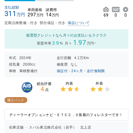
支払総額
車両価格
諸費用
311
297
14
万円
69
0
0
万円
万円
定期点検整備：付き
部分保証：付き
保証について
据置型クレジットなら月々のお支払いもラクラク
1.97
3.9
実質年率
%
月々
万円~
年式
2024年
走行距離
4.1万Km
排気量
2000cc
修復歴
なし
車検
車検整備付
保証付：24ヶ月・走行無制限
内装
外装
総合評価
4
点
3点中
3点中
2.5点
2点の
購入パック
の評価
評価
ディーラーオプションナビ・ＥＴＣ２．０装着のフォレスターです！
在庫店舗
スバル東北株式会社（岩手） 北上店