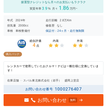
据置型クレジットなら月々のお支払いもラクラク
1.86
3.9
実質年率
%
月々
万円~
年式
2024年
走行距離
2.8万Km
排気量
2000cc
修復歴
なし
車検
車検整備付
保証付：24ヶ月・走行無制限
内装
外装
総合評価
4
点
3点中
3点中
2点の
2点の
購入パック
評価
評価
レンタカーで使用していたおクルマ！ナビは一般仕様に交換していま
す！
在庫店舗
スバル東北株式会社（岩手） 盛岡上堂店
1000276407
お問い合わせ番号
お問い合わせ
無料