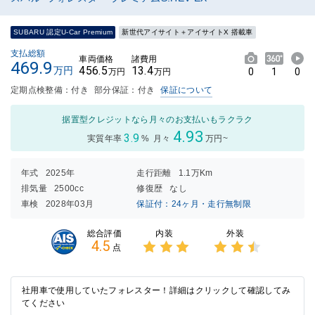
SUBARU 認定U-Car Premium
新世代アイサイト＋アイサイトX 搭載車
支払総額
車両価格
諸費用
469.9
456.5
13.4
万円
0
1
0
万円
万円
定期点検整備：付き
部分保証：付き
保証について
据置型クレジットなら月々のお支払いもラクラク
4.93
3.9
実質年率
%
月々
万円~
年式
2025年
走行距離
1.1万Km
排気量
2500cc
修復歴
なし
車検
2028年03月
保証付：24ヶ月・走行無制限
内装
外装
総合評価
4.5
点
3点中
3点中
3点の
2.5点
評価
の評価
社用車で使用していたフォレスター！詳細はクリックして確認してみ
てください