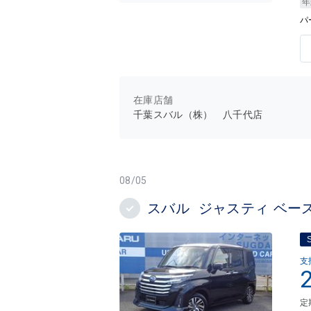
年
パ
在庫店舗
千葉スバル（株） 八千代店
08/05
スバル ジャスティ ベー
支
定