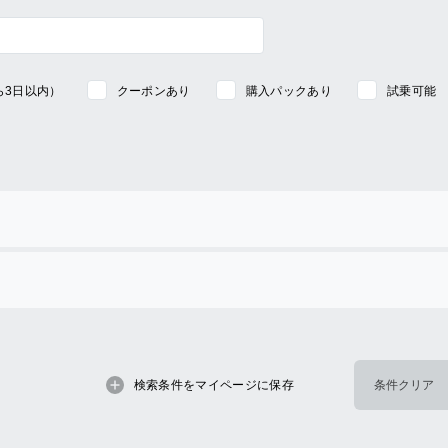
ら3日以内）
クーポンあり
購入パックあり
試乗可能
検索条件をマイページに保存