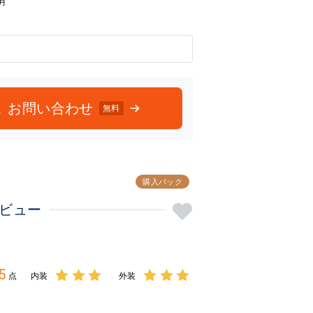
3月
お問い合わせ
無料
購入パック
クビュー
5
点
内装
外装
3点中
3点中
3点の
3点の