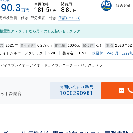
払総額
190.3
車両価格
諸費用
総合評価
181.5
8.8
万円
万円
万円
期点検整備：付き
部分保証：付き
保証について
据置型クレジットなら月々のお支払いもラクラク
式
2025年
走行距離
0.2万Km
排気量
1000cc
修復歴
なし
車検
2028年0
ライトシルバーメタリック
2WD
整備込
CVT
保証付：24ヶ月・走行
ディスプレイオーディオ・ドライブレコーダー・バックカメラ
お問い合わせ番号
1000290981
ポット鈴蘭台