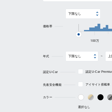
価格帯
100万
年式
~
認定U-Car Pre
認定U-Car
アイサイト搭載車
先進安全機能
カラー
ゴールド・
ブラ
ホワイト系