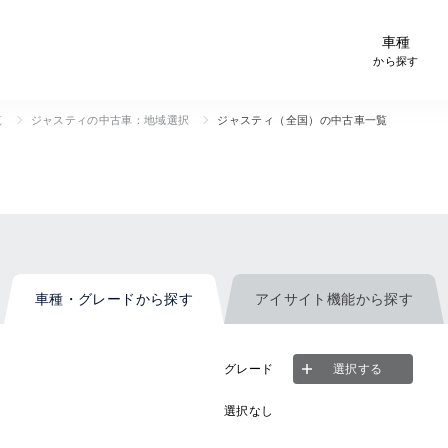
-Car検索サイト スグダス
車種
から探す
覧
ジャスティの中古車：地域選択
ジャスティ（全国）の中古車一覧
車種・グレード
から探す
アイサイト機能
から探す
グレード
選択する