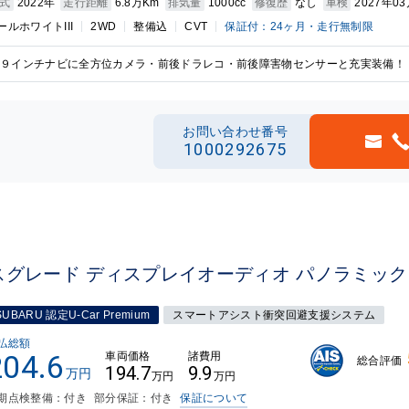
式
2022年
走行距離
6.8万Km
排気量
1000cc
修復歴
なし
車検
2027年0
ールホワイトIII
2WD
整備込
CVT
保証付：24ヶ月・走行無制限
９インチナビに全方位カメラ・前後ドラレコ・前後障害物センサーと充実装備！
お問い合わせ番号
1000292675
スグレード ディスプレイオーディオ パノラミッ
SUBARU 認定U-Car Premium
スマートアシスト衝突回避支援システム
払総額
204.6
車両価格
諸費用
総合評価
194.7
9.9
万円
万円
万円
期点検整備：付き
部分保証：付き
保証について