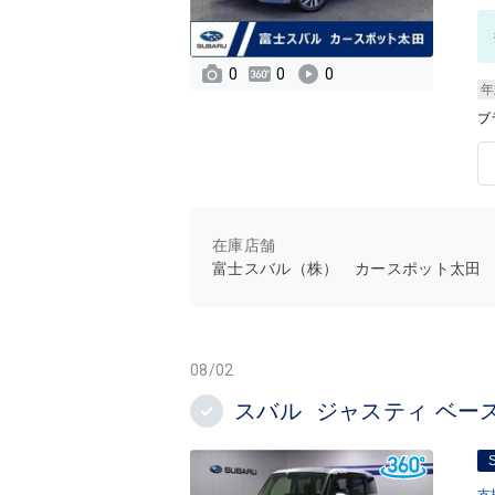
0
0
0
年
ブ
在庫店舗
富士スバル（株） カースポット太田
08/02
スバル ジャスティ ベー