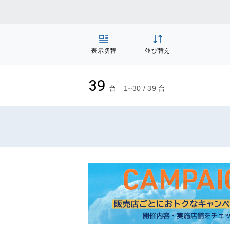
表示切替
並び替え
39
台
1~30 / 39 台