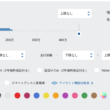
~
200万
300万
400万
走行距離
~
mium（2年無料保証付き）
認定U-Car（2年無料保証付き）
Val
スマートアシスト搭載車
アイサイト機能比較表
シルバー系
ック系
ガンメタ系
レッド系
ワイン系
ブルー系
イエロー系
オレンジ系
パープル系
ピンク系
グリーン系
ブラウン
そ
グレー系