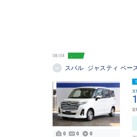
08/04
スバル ジャスティ ベー
支
定
0
0
0