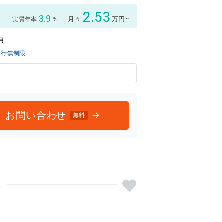
評価
評価
2.53
3.9
月々
万円~
実質年率
%
6月
走行無制限
お問い合わせ
無料
載