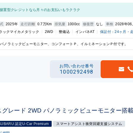
据置型クレジットなら月々のお支払いもラクラク
式
2025年
走行距離
0.7万Km
排気量
1000cc
修復歴
なし
車検
2028年0
ラックマイカメタリック
2WD
整備込
インパネAT
保証付：24ヶ月・
パノラミックビューモニター、コンフォートＰ、イルミネーションＰ付です。
お問い合わせ番号
1000292498
スグレード 2WD パノラミックビューモニター搭
SUBARU 認定U-Car Premium
スマートアシスト衝突回避支援システム