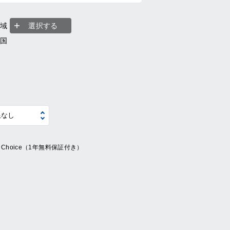
地域
選択する
全国
ue Choice（1年無料保証付き）
系
の他