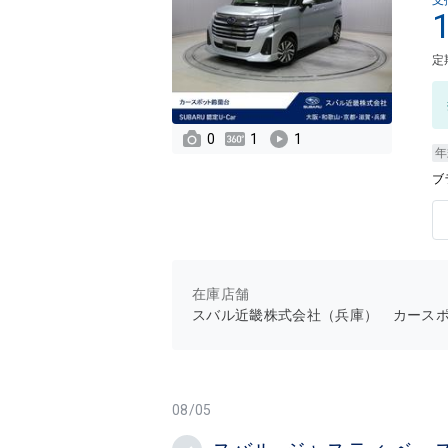
支
定
0
1
1
年
ブ
在庫店舗
スバル近畿株式会社（兵庫） カース
08/05