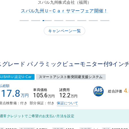
スバル九州株式会社（福岡）
スバル九州Ｕ−Ｃａｒサマーフェア開催！
キャンペーン一覧
スグレード パノラミックビューモニター付9イン
SUBARU 認定U-Car
スマートアシスト衝突回避支援システム
払総額
4.
117.8
車両価格
諸費用
総合評価
105.6
12.2
万円
万円
万円
期点検整備：付き
部分保証：付き
保証について
通常クレジットでご希望のお支払い方法を設定