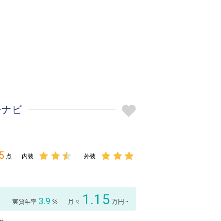
チナビ
5
点
内装
外装
3点中
3点中
2.5点
3点の
の評価
評価
1.15
3.9
月々
万円~
実質年率
%