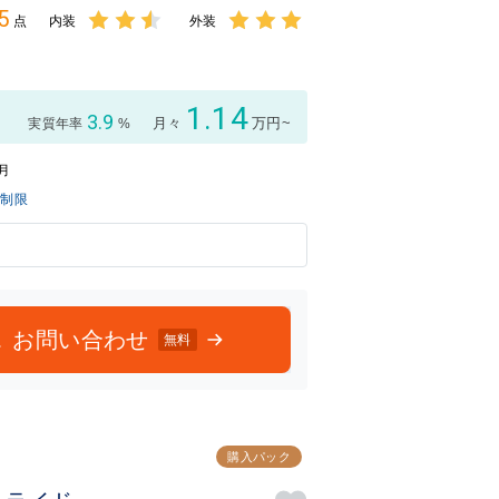
5
点
内装
外装
3点中
3点中
2.5点
3点の
の評価
評価
1.14
3.9
月々
万円~
実質年率
%
2月
無制限
お問い合わせ
無料
購入パック