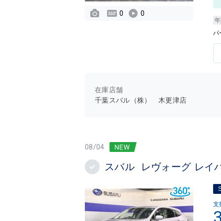
0
0
年
パ
在庫店舗
千葉スバル（株） 木更津店
08/04
スバル レヴォーグ レイバ
支