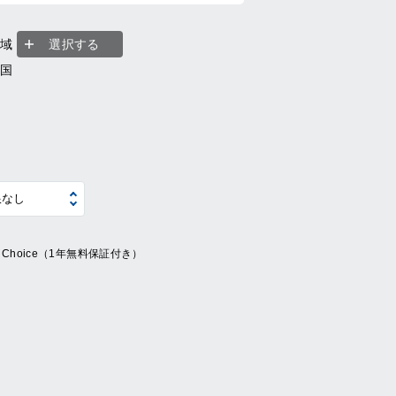
地域
選択する
全国
ue Choice（1年無料保証付き）
系
の他