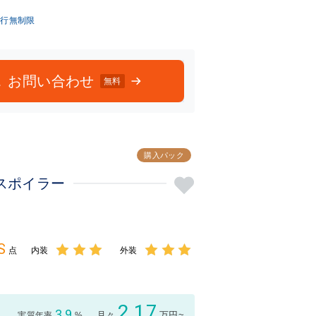
月
走行無制限
お問い合わせ
無料
購入パック
Rスポイラー
S
点
内装
外装
3点中
3点中
3点の
3点の
評価
評価
2.17
3.9
月々
万円~
実質年率
%