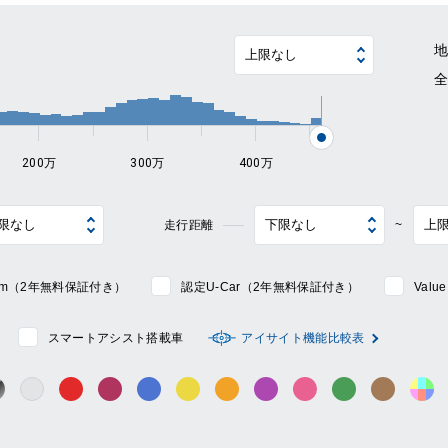
~
200万
300万
400万
走行距離
~
mium（2年無料保証付き）
認定U-Car（2年無料保証付き）
Val
スマートアシスト搭載車
アイサイト機能比較表
シルバー系
ック系
ガンメタ系
レッド系
ワイン系
ブルー系
イエロー系
オレンジ系
パープル系
ピンク系
グリーン系
ブラウン
そ
グレー系