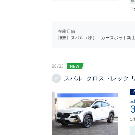
年
マ
在庫店舗
神奈川スバル（株） カースポット新
08/03
スバル クロストレック 
支
定