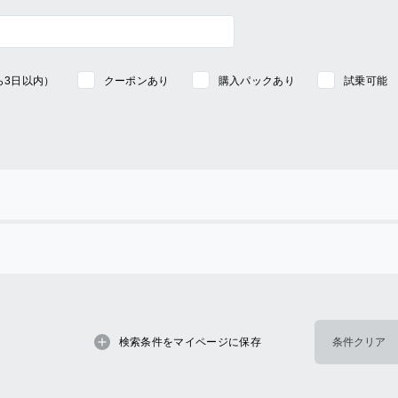
ら3日以内）
クーポンあり
購入パックあり
試乗可能
検索条件をマイページに保存