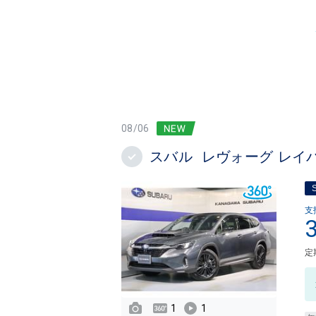
08/06
スバル レヴォーグ レイ
支
定
1
1