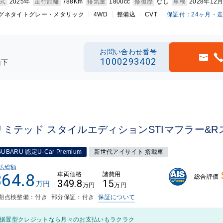
式
2025年
走行距離
788Km
排気量
1800cc
修復歴
なし
車検
2028年12
グネタイトグレー・メタリック
4WD
整備込
CVT
保証付：24ヶ月・
お問い合わせ番号
1000293402
山下
リミテッド スタイルエディションSTIマフラー&
SUBARU 認定U-Car Premium
新世代アイサイト 搭載車
払総額
364.8
車両価格
諸費用
総合評価
349.8
15
万円
万円
万円
期点検整備：付き
部分保証：付き
保証について
据置型クレジットなら月々のお支払いもラクラク