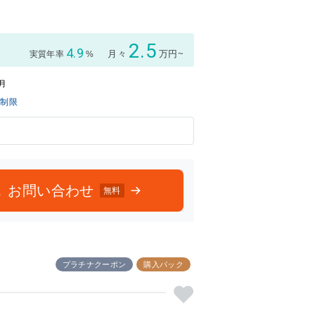
3点中
3点中
3点の
3点の
評価
評価
2.5
4.9
月々
万円~
実質年率
%
1月
無制限
お問い合わせ
無料
プラチナクーポン
購入パック