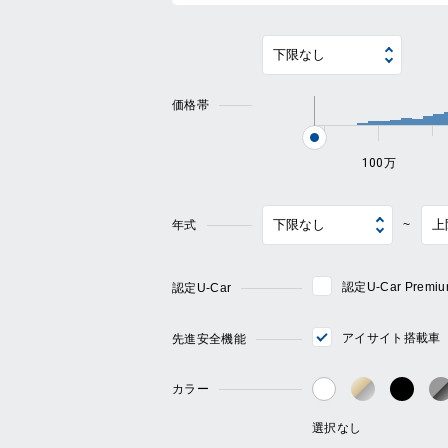
価格帯
100万
年式
~
認定U-Car Pre
認定U-Car
アイサイト搭載車
先進安全機能
カラー
ゴールド・
ブラ
ホワイト系