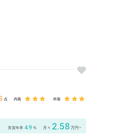
S
点
内装
外装
3点中
3点中
3点の
3点の
評価
評価
2.58
4.9
月々
万円~
実質年率
%