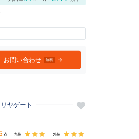
付
お問い合わせ
無料
動リヤゲート
6
点
内装
外装