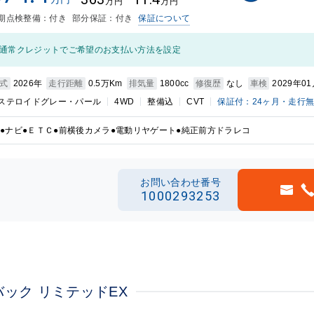
万円
万円
期点検整備：付き
部分保証：付き
保証について
通常クレジットでご希望のお支払い方法を設定
式
2026年
走行距離
0.5万Km
排気量
1800cc
修復歴
なし
車検
2029年0
ステロイドグレー・パール
4WD
整備込
CVT
保証付：24ヶ月・走行
●ナビ●ＥＴＣ●前横後カメラ●電動リヤゲート●純正前方ドラレコ
お問い合わせ番号
1000293253
バック リミテッドEX