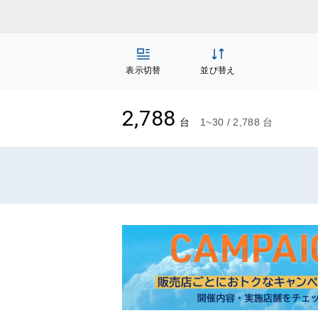
表示切替
並び替え
2,788
台
1~30 / 2,788 台