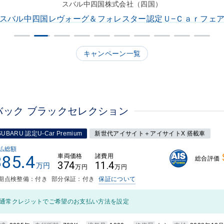
スバル九州株式会社（大分）
スバル九州Ｕ−Ｃａｒサマーフェア開催！
キャンペーン一覧
バック ブラックセレクション
SUBARU 認定U-Car Premium
新世代アイサイト＋アイサイトX 搭載車
払総額
385.4
車両価格
諸費用
総合評価
374
11.4
万円
万円
万円
期点検整備：付き
部分保証：付き
保証について
通常クレジットでご希望のお支払い方法を設定