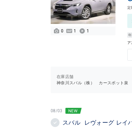
定
0
1
1
年
ア
在庫店舗
神奈川スバル（株） カースポット泉
08/03
スバル レヴォーグ レイ