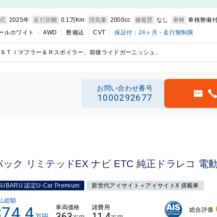
式
2025年
走行距離
0.1万Km
排気量
2000cc
修復歴
なし
車検
車検整備
ールホワイト
4WD
整備込
CVT
保証付：24ヶ月・走行無制限
ＳＴＩマフラー＆Ｒスポイラー、前後ライドガーニッシュ、
お問い合わせ番号
1000292677
ック リミテッドEX ナビ ETC 純正ドラレコ 電
SUBARU 認定U-Car Premium
新世代アイサイト＋アイサイトX 搭載車
払総額
374.4
車両価格
諸費用
総合評価
363
11.4
万円