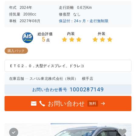
年式
2024年
走行距離
0.6万Km
排気量
2000cc
修復歴
なし
車検
2027年08月
保証付：24ヶ月・走行無制限
内装
外装
総合評価
5
点
3点中
3点中
3点の
3点の
購入パック
評価
評価
ＥＴＣ２．０，大型ディスプレイ、ドラレコ
在庫店舗
スバル東北株式会社（秋田） 横手店
1000287149
お問い合わせ番号
お問い合わせ
無料