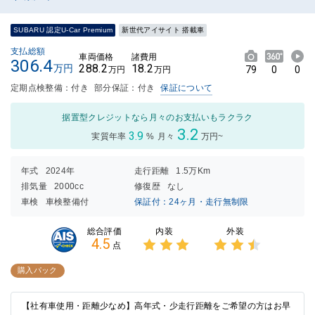
SUBARU 認定U-Car Premium
新世代アイサイト 搭載車
支払総額
車両価格
諸費用
306.4
288.2
18.2
万円
79
0
0
万円
万円
定期点検整備：付き
部分保証：付き
保証について
据置型クレジットなら月々のお支払いもラクラク
3.2
3.9
実質年率
%
月々
万円~
年式
2024年
走行距離
1.5万Km
排気量
2000cc
修復歴
なし
車検
車検整備付
保証付：24ヶ月・走行無制限
内装
外装
総合評価
4.5
点
3点中
3点中
3点の
2.5点
購入パック
評価
の評価
【社有車使用・距離少なめ】高年式・少走行距離をご希望の方はお早