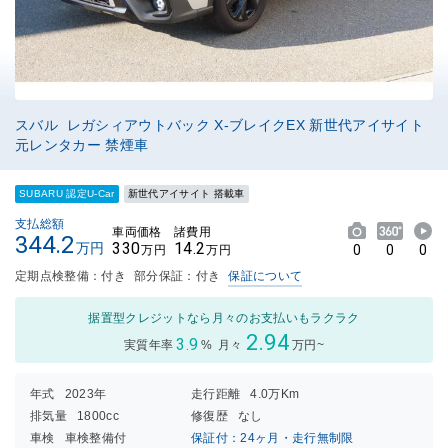
スバル レガシィアウトバック X-ブレイクEX 新世代アイサイト
元レンタカー 禁煙車
SUBARU 認定U-Car
新世代アイサイト 搭載車
支払総額
車両価格
諸費用
344.2
330
14.2
万円
0
0
0
万円
万円
定期点検整備：付き
部分保証：付き
保証について
据置型クレジットなら月々のお支払いもラクラク
2.94
3.9
実質年率
%
月々
万円~
年式
2023年
走行距離
4.0万Km
排気量
1800cc
修復歴
なし
車検
車検整備付
保証付：24ヶ月・走行無制限