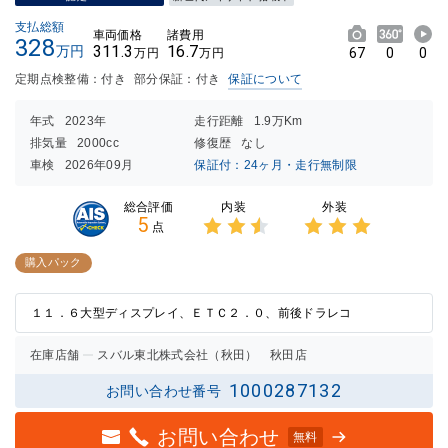
支払総額
車両価格
諸費用
328
311.3
16.7
万円
67
0
0
万円
万円
定期点検整備：付き
部分保証：付き
保証について
年式
2023年
走行距離
1.9万Km
排気量
2000cc
修復歴
なし
車検
2026年09月
保証付：24ヶ月・走行無制限
内装
外装
総合評価
5
点
3点中
3点中
2.5点
3点の
購入パック
の評価
評価
１１．６大型ディスプレイ、ＥＴＣ２．０、前後ドラレコ
在庫店舗
スバル東北株式会社（秋田） 秋田店
1000287132
お問い合わせ番号
お問い合わせ
無料