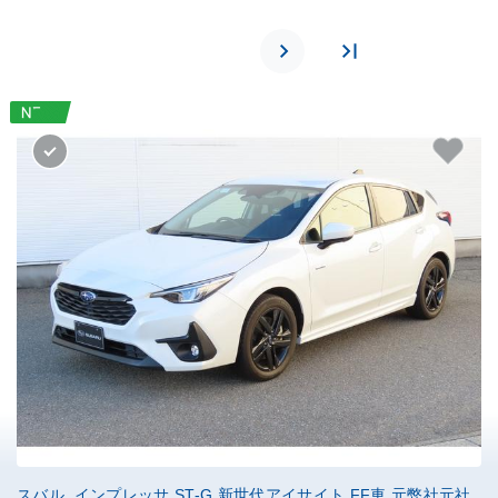
スバル インプレッサ ST-G 新世代アイサイト FF車 元弊社元社