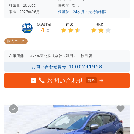
排気量
2000cc
修復歴
なし
車検
2027年06月
保証付：24ヶ月・走行無制限
内装
外装
総合評価
4
点
3点中
3点中
2.5点
2点の
購入パック
の評価
評価
在庫店舗
スバル東北株式会社（秋田） 秋田店
1000291968
お問い合わせ番号
お問い合わせ
無料