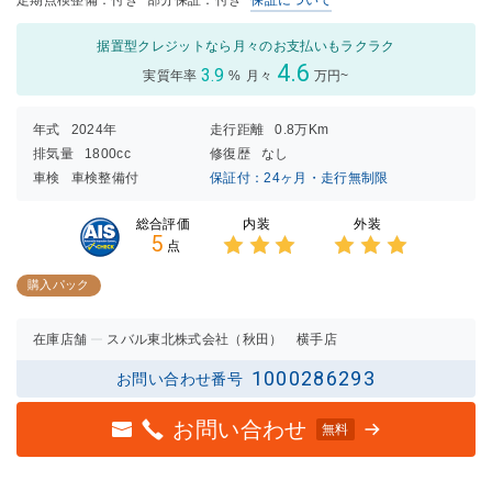
据置型クレジットなら月々のお支払いもラクラク
4.6
3.9
実質年率
%
月々
万円~
年式
2024年
走行距離
0.8万Km
排気量
1800cc
修復歴
なし
車検
車検整備付
保証付：24ヶ月・走行無制限
内装
外装
総合評価
5
点
3点中
3点中
3点の
3点の
購入パック
評価
評価
在庫店舗
スバル東北株式会社（秋田） 横手店
1000286293
お問い合わせ番号
お問い合わせ
無料