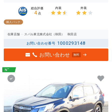
内装
外装
総合評価
4
点
3点中
3点中
2.5点
2点の
購入パック
の評価
評価
在庫店舗
スバル東北株式会社（秋田） 秋田店
1000293148
お問い合わせ番号
お問い合わせ
無料