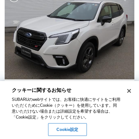
クッキーに関するお知らせ​
スバル フォレスター STIスポーツ《今がチャンス!お買い得設定
車》
SUBARUのwebサイトでは、お客様に快適にサイトをご利用
いただくためにCookie（クッキー）を使用しています。​ 同
意いただけない場合または詳細設定を希望する場合は、
SUBARU 認定U-Car
新世代アイサイト 搭載車
「Cookie設定」をクリックしてください。​
支払総額
車両価格
諸費用
377.8
Cookie設定
356.4
21.4
万円
77
0
0
万円
万円