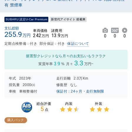
有 禁煙車
SUBARU 認定U-Car Premium
新世代アイサイト 搭載車
支払総額
車両価格
諸費用
255.9
242
13.9
万円
0
0
0
万円
万円
定期点検整備：付き
部分保証：付き
保証について
据置型クレジットなら月々のお支払いもラクラク
3.3
3.9
実質年率
%
月々
万円~
年式
2023年
走行距離
2.0万Km
排気量
2000cc
修復歴
なし
車検
車検整備付
保証付：24ヶ月・走行無制限
内装
外装
総合評価
5
点
3点中
3点中
2.5点
3点の
購入パック
の評価
評価