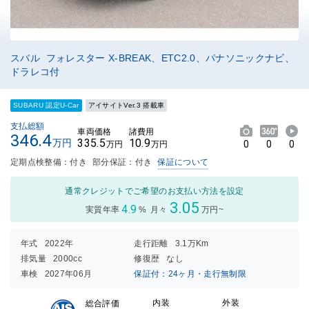
スバル フォレスター X-BREAK、ETC2.0、パナソニックナビ、
ドラレコ付
SUBARU 認定U-Car
アイサイトVer.3 搭載車
支払総額
車両価格
諸費用
346.4
335.5
10.9
万円
0
0
0
万円
万円
定期点検整備：付き
部分保証：付き
保証について
通常クレジットでご希望のお支払い方法を設定
3.05
4.9
実質年率
%
月々
万円~
年式
2022年
走行距離
3.1万Km
排気量
2000cc
修復歴
なし
車検
2027年06月
保証付：24ヶ月・走行無制限
内装
外装
総合評価