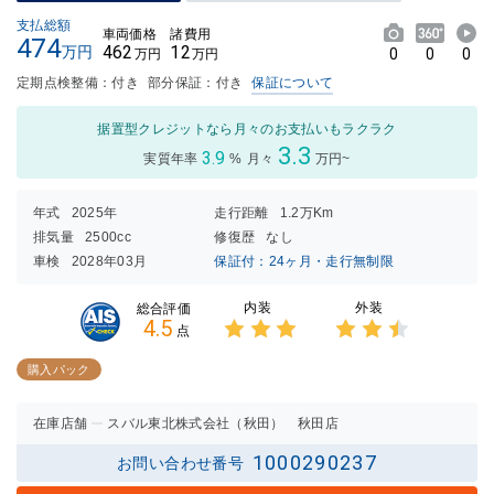
支払総額
車両価格
諸費用
474
462
12
万円
0
0
0
万円
万円
定期点検整備：付き
部分保証：付き
保証について
据置型クレジットなら月々のお支払いもラクラク
3.3
3.9
実質年率
%
月々
万円~
年式
2025年
走行距離
1.2万Km
排気量
2500cc
修復歴
なし
車検
2028年03月
保証付：24ヶ月・走行無制限
内装
外装
総合評価
4.5
点
3点中
3点中
3点の
2.5点
購入パック
評価
の評価
在庫店舗
スバル東北株式会社（秋田） 秋田店
1000290237
お問い合わせ番号