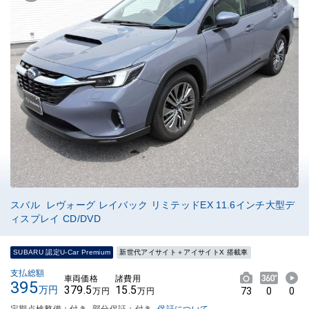
スバル レヴォーグ レイバック リミテッドEX 11.6インチ大型デ
ィスプレイ CD/DVD
SUBARU 認定U-Car Premium
新世代アイサイト＋アイサイトX 搭載車
支払総額
車両価格
諸費用
395
379.5
15.5
万円
73
0
0
万円
万円
定期点検整備：付き
部分保証：付き
保証について