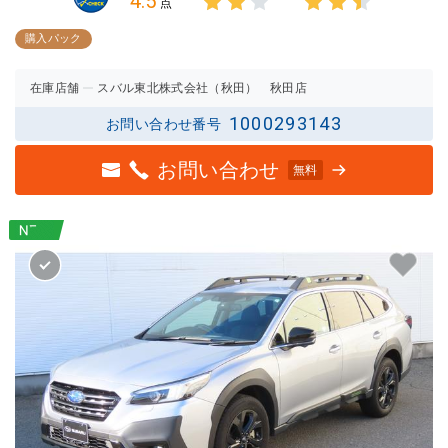
4.5
点
3点中
3点中
2点の
2.5点
購入パック
評価
の評価
在庫店舗
スバル東北株式会社（秋田） 秋田店
1000293143
お問い合わせ番号
お問い合わせ
無料