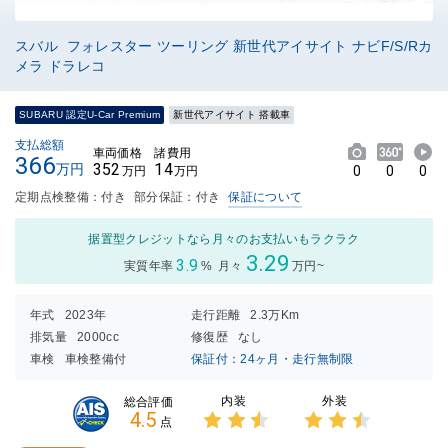
スバル フォレスター ツーリング 新世代アイサイト ナビF/S/Rカ
メラ ドラレコ
SUBARU 認定U-Car Premium
新世代アイサイト 搭載車
支払総額
車両価格
諸費用
366
352
14
万円
0
0
0
万円
万円
定期点検整備：付き
部分保証：付き
保証について
据置型クレジットなら月々のお支払いもラクラク
3.29
3.9
実質年率
%
月々
万円~
年式
2023年
走行距離
2.3万Km
排気量
2000cc
修復歴
なし
車検
車検整備付
保証付：24ヶ月・走行無制限
内装
外装
総合評価
4.5
点
3点中
3点中