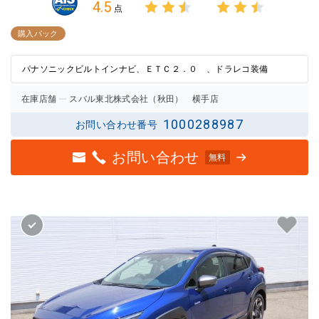
4.5
点
3点中
3点中
2.5点
2.5点
購入パック
の評価
の評価
パナソニックビルトインナビ、ＥＴＣ２．０ 、ドラレコ装備
在庫店舗
スバル東北株式会社（秋田） 横手店
1000288987
お問い合わせ番号
お問い合わせ
無料