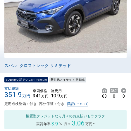
スバル クロストレック リミテッド
SUBARU 認定U-Car Premium
新世代アイサイト 搭載車
支払総額
車両価格
諸費用
351.9
341
10.9
万円
63
0
0
万円
万円
定期点検整備：付き
部分保証：付き
保証について
据置型クレジットなら月々のお支払いもラクラク
3.06
3.9
実質年率
%
月々
万円~