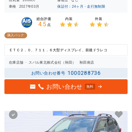
車検
2027年03月
保証付：24ヶ月・走行無制限
内装
外装
総合評価
4.5
点
3点中
3点中
2.5点
2.5点
購入パック
の評価
の評価
ＥＴＣ２．０、７１１．６大型ディスプレイ、前後ドラレコ
在庫店舗
スバル東北株式会社（秋田） 秋田南店
1000288736
お問い合わせ番号
お問い合わせ
無料