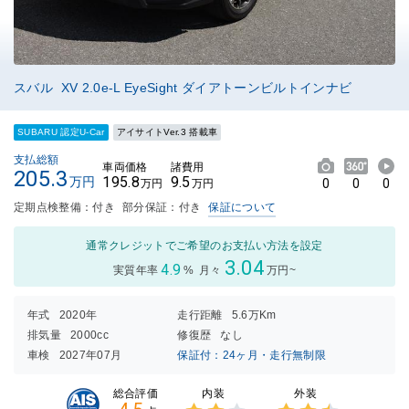
スバル XV 2.0e-L EyeSight ダイアトーンビルトインナビ
SUBARU 認定U-Car
アイサイトVer.3 搭載車
支払総額
車両価格
諸費用
205.3
195.8
9.5
万円
0
0
0
万円
万円
定期点検整備：付き
部分保証：付き
保証について
通常クレジットでご希望のお支払い方法を設定
3.04
4.9
実質年率
%
月々
万円~
年式
2020年
走行距離
5.6万Km
排気量
2000cc
修復歴
なし
車検
2027年07月
保証付：24ヶ月・走行無制限
内装
外装
総合評価