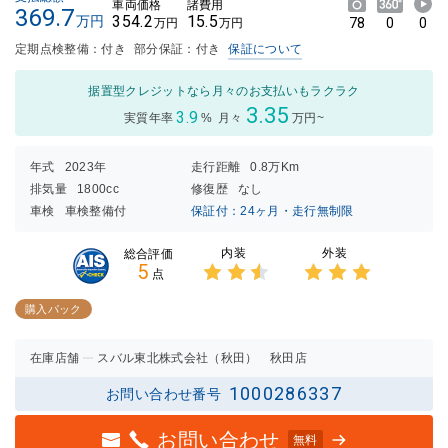
車両価格
諸費用
369.7
354.2
15.5
万円
78
0
0
万円
万円
定期点検整備：付き
部分保証：付き
保証について
据置型クレジットなら月々のお支払いもラクラク
3.35
3.9
実質年率
%
月々
万円~
年式
2023年
走行距離
0.8万Km
排気量
1800cc
修復歴
なし
車検
車検整備付
保証付：24ヶ月・走行無制限
内装
外装
総合評価
5
点
3点中
3点中
2.5点
3点の
購入パック
の評価
評価
在庫店舗
スバル東北株式会社（秋田） 秋田店
1000286337
お問い合わせ番号
お問い合わせ
無料