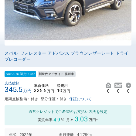
スバル フォレスター アドバンス ブラウンレザーシート ドライ
ブレコーダー
SUBARU 認定U-Car
新世代アイサイト 搭載車
支払総額
車両価格
諸費用
345.5
335.5
10
万円
0
0
0
万円
万円
定期点検整備：付き
部分保証：付き
保証について
通常クレジットでご希望のお支払い方法を設定
3.03
4.9
実質年率
%
月々
万円~
年式
2022年
走行距離
4.1万Km