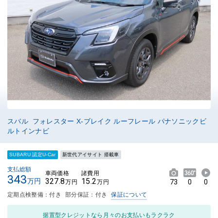
スバル フォレスター X-ブレイク ルーフレール パナソニックビ
ルトインナビ
SUBARU 認定U-Car
新世代アイサイト 搭載車
支払総額
車両価格
諸費用
343
327.8
15.2
万円
73
0
0
万円
万円
定期点検整備：付き
部分保証：付き
保証について
据置型クレジットなら月々のお支払いもラクラク