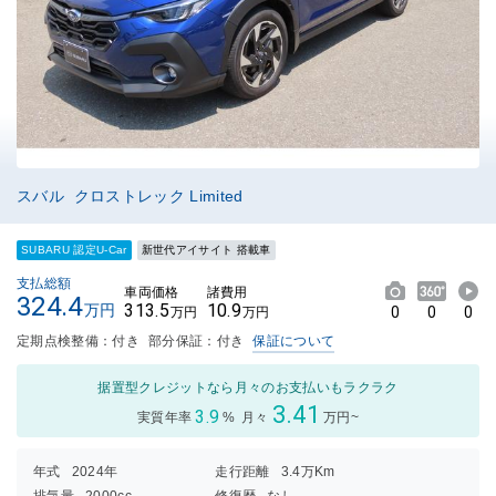
スバル クロストレック Limited
SUBARU 認定U-Car
新世代アイサイト 搭載車
支払総額
車両価格
諸費用
324.4
313.5
10.9
万円
0
0
0
万円
万円
定期点検整備：付き
部分保証：付き
保証について
据置型クレジットなら月々のお支払いもラクラク
3.41
3.9
実質年率
%
月々
万円~
年式
2024年
走行距離
3.4万Km
排気量
2000cc
修復歴
なし