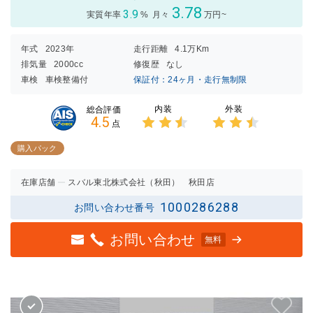
3.78
3.9
実質年率
%
月々
万円~
年式
2023年
走行距離
4.1万Km
排気量
2000cc
修復歴
なし
車検
車検整備付
保証付：24ヶ月・走行無制限
内装
外装
総合評価
4.5
点
3点中
3点中
2.5点
2.5点
購入パック
の評価
の評価
在庫店舗
スバル東北株式会社（秋田） 秋田店
1000286288
お問い合わせ番号
お問い合わせ
無料