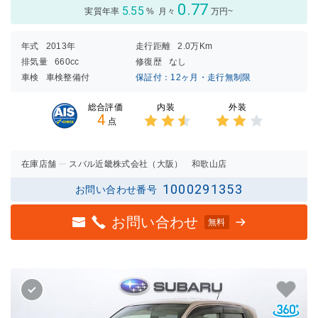
0.77
5.55
実質年率
%
月々
万円~
年式
2013年
走行距離
2.0万Km
排気量
660cc
修復歴
なし
車検
車検整備付
保証付：12ヶ月・走行無制限
内装
外装
総合評価
4
点
3点中
3点中
2.5点
2点の
の評価
評価
在庫店舗
スバル近畿株式会社（大阪） 和歌山店
1000291353
お問い合わせ番号
お問い合わせ
無料