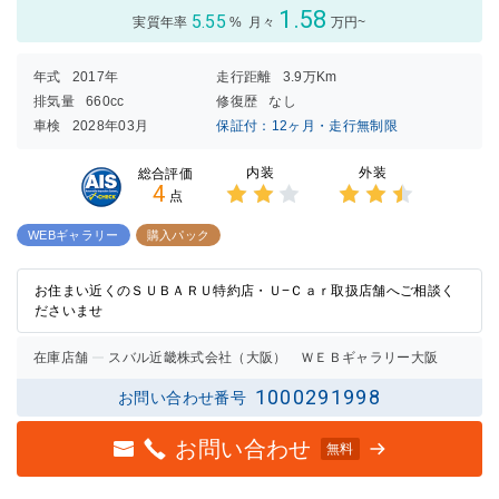
1.58
5.55
実質年率
%
月々
万円~
年式
2017年
走行距離
3.9万Km
排気量
660cc
修復歴
なし
車検
2028年03月
保証付：12ヶ月・走行無制限
内装
外装
総合評価
4
点
3点中
3点中
2点の
2.5点
WEBギャラリー
購入パック
評価
の評価
お住まい近くのＳＵＢＡＲＵ特約店・Ｕ−Ｃａｒ取扱店舗へご相談く
ださいませ
在庫店舗
スバル近畿株式会社（大阪） ＷＥＢギャラリー大阪
1000291998
お問い合わせ番号
お問い合わせ
無料