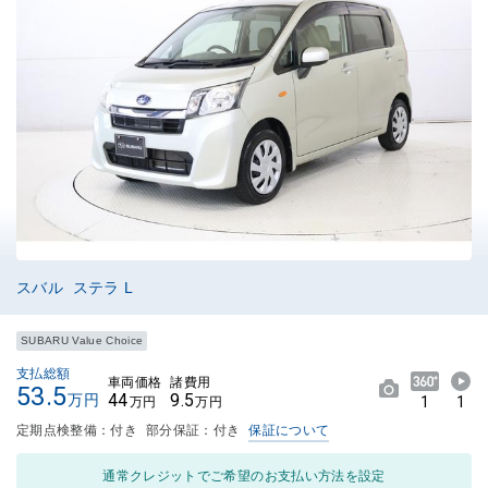
スバル ステラ L
SUBARU Value Choice
支払総額
車両価格
諸費用
53.5
44
9.5
万円
1
1
万円
万円
定期点検整備：付き
部分保証：付き
保証について
通常クレジットでご希望のお支払い方法を設定