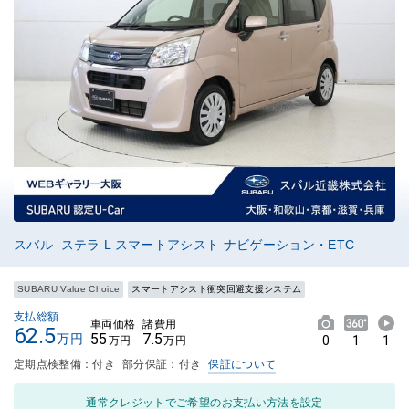
スバル ステラ L スマートアシスト ナビゲーション・ETC
SUBARU Value Choice
スマートアシスト衝突回避支援システム
支払総額
車両価格
諸費用
62.5
55
7.5
万円
0
1
1
万円
万円
定期点検整備：付き
部分保証：付き
保証について
通常クレジットでご希望のお支払い方法を設定