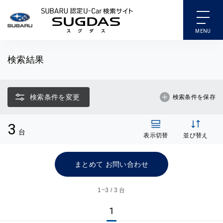
SUBARU 認定U-Car検索
検索結果
検索条件を変更
検索条件を保存
3
台
表示切替
並び替え
まとめて お問い合わせ
1~
3 / 3 台
1