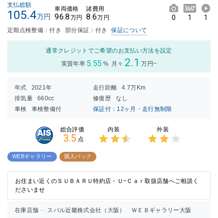
支払総額
車両価格
諸費用
105.4
96.8
8.6
万円
0
1
1
万円
万円
定期点検整備：付き
部分保証：付き
保証について
通常クレジットでご希望のお支払い方法を設定
2.1
5.55
実質年率
%
月々
万円~
年式
2021年
走行距離
4.7万Km
排気量
660cc
修復歴
なし
車検
車検整備付
保証付：12ヶ月・走行無制限
内装
外装
総合評価
3.5
点
3点中
3点中
2.5点
2点の
WEBギャラリー
購入パック
の評価
評価
お住まい近くのＳＵＢＡＲＵ特約店・Ｕ−Ｃａｒ取扱店舗へご相談く
ださいませ
在庫店舗
スバル近畿株式会社（大阪） ＷＥＢギャラリー大阪